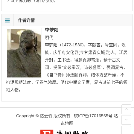
汉玉赤刀歌（清代·弘历）
作者详情
李梦阳
明代
李梦阳（1472-1530)，字献吉，号空同，汉
族，庆阳府安化县(今甘肃省庆城县)人，迁居
开封，工书法，得颜真卿笔法，精于古文
词，提倡“文必秦汉，诗必盛唐”，强调复古，
《自书诗》师法颜真卿，结体方整严谨，不
拘泥规矩法度，学卷气浓厚。明代中期文学家，复古派前七子的领
袖人物。
Copyright ©
忆云竹
版权所有.
皖ICP备17016565号
站
点地图