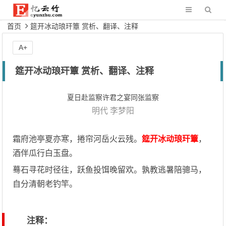
首页
筵开冰动琅玕簟 赏析、翻译、注释
A+
筵开冰动琅玕簟 赏析、翻译、注释
夏日赴监察许君之宴同张监察
明代
李梦阳
霜府池亭夏亦寒，捲帘河岳火云残。
筵开冰动琅玕簟
，
酒伴瓜行白玉盘。
蓦石寻花时径往，跃鱼投饵晚留欢。孰教逃暑陪骢马，
自分清朝老钓竿。
注释：