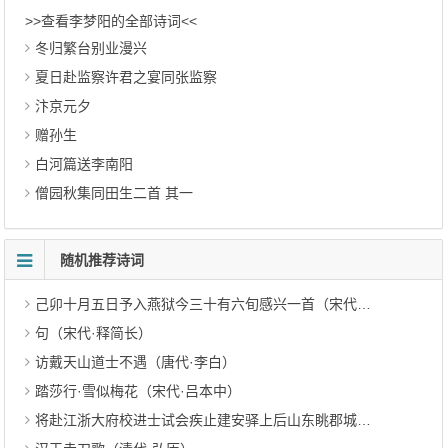
>>查看李梦阳的全部诗词<<
冬归繁台别业漫兴
夏日赴监察许君之宴同张监察
汴京元夕
赠孙生
白河篇送李南阳
僧园秋集同田生二首 其一
随机推荐诗词
己卯十月五日予入燕狱今三十有六旬感兴一首（宋代·文天祥）
句（宋代·释简长）
访戴天山道士不遇（唐代·李白）
踏莎行·雪似梅花（宋代·吕本中）
将赴江浙大府校进士试会疾止建安驿上后山东眺郡城作十二韵（元代·范梈）