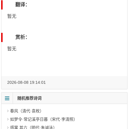
翻译：
暂无
赏析：
暂无
2026-08-08 19:14:01
随机推荐诗词
春风（清代·袁枚）
如梦令·常记溪亭日暮（宋代·李清照）
感寓 其六（明代·朱诚泳）