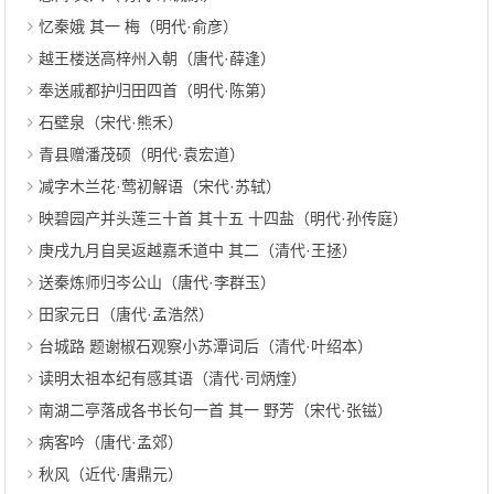
忆秦娥 其一 梅（明代·俞彦）
越王楼送高梓州入朝（唐代·薛逢）
奉送戚都护归田四首（明代·陈第）
石壁泉（宋代·熊禾）
青县赠潘茂硕（明代·袁宏道）
减字木兰花·莺初解语（宋代·苏轼）
映碧园产并头莲三十首 其十五 十四盐（明代·孙传庭）
庚戌九月自吴返越嘉禾道中 其二（清代·王拯）
送秦炼师归岑公山（唐代·李群玉）
田家元日（唐代·孟浩然）
台城路 题谢椒石观察小苏潭词后（清代·叶绍本）
读明太祖本纪有感其语（清代·司炳煃）
南湖二亭落成各书长句一首 其一 野芳（宋代·张镃）
病客吟（唐代·孟郊）
秋风（近代·唐鼎元）