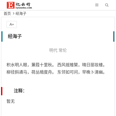
首页
经海子
A+
经海子
明代
常伦
积水明人眼，蒹葭十里秋。 西风摇雉榘，晴日丽妆楼。
柳径斜通马，荷丛暗度舟。 东邻如可问，早晚卜清幽。
注释：
暂无