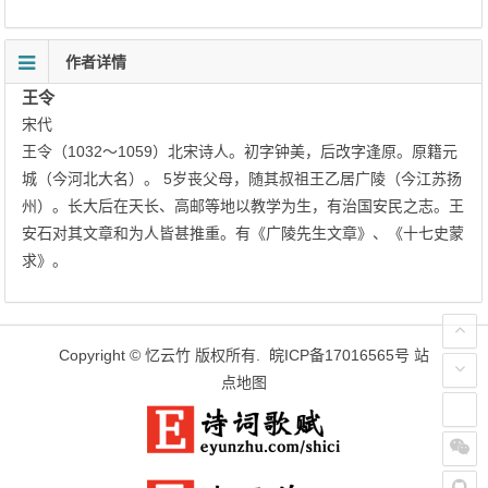
作者详情
王令
宋代
王令（1032～1059）北宋诗人。初字钟美，后改字逢原。原籍元
城（今河北大名）。 5岁丧父母，随其叔祖王乙居广陵（今江苏扬
州）。长大后在天长、高邮等地以教学为生，有治国安民之志。王
安石对其文章和为人皆甚推重。有《广陵先生文章》、《十七史蒙
求》。
Copyright ©
忆云竹
版权所有.
皖ICP备17016565号
站
点地图