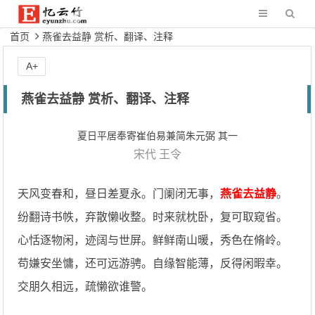
首页
燕雀去益静 赏析、翻译、注释
A+
燕雀去益静 赏析、翻译、注释
夏日平居奉寄崔伯易兼简朱元弼 其一
宋代
王令
天风变春和，昼日差夏永。门阑闭无事，
燕雀去益静
。
纷翻诗书帙，弃散懒收整。时来就枕卧，复可取窥省。
心恬逐物闲，迹阔与世屏。鲜鲜南山暖，秀色在脩岭。
苟嫌安坐慵，还可远游骋。自缘智能薄，反得闲暇幸。
交朋久相远，疏懒欲谁警。