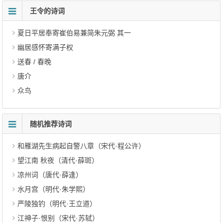
王令的诗词
夏日平居奉寄崔伯易兼简朱元弼 其一
幽居感怀寄满子权
送春 / 春晚
唐介
众鸟
随机推荐诗词
和雁湖先生病起自警八章（宋代·程公许）
望江南 秋夜（清代·薛斑）
凉州词（唐代·薛逢）
水月宫（明代·朱学熙）
严陵独钓（明代·王立道）
江神子·恨别（宋代·苏轼）