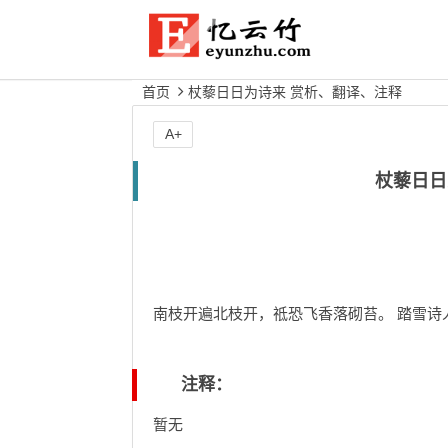
首页
杖藜日日为诗来 赏析、翻译、注释
A+
杖藜日日
南枝开遍北枝开，祗恐飞香落砌苔。 踏雪诗
注释：
暂无