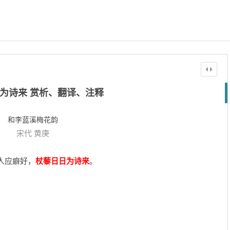
为诗来 赏析、翻译、注释
和李蓝溪梅花韵
宋代
黄庚
人应癖好，
杖藜日日为诗来
。