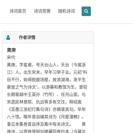
诗词首页
诗词竞猜
随机诗词
作者详情
黄庚
宋代
黄庚，字星甫，号天台山人，天台（今属浙
江）人。出生宋末，早年习举子业。元初“科
目不行，始得脱屣场屋，放浪湖海，发平生
豪放之气为诗文”。以游幕和教馆为生，曾较
长期客越中王英孙（竹所）、任月山家。与
宋遗民林景熙、仇远等多有交往，释绍嵩
《亚愚江浙纪行集句诗》亦摘录其句。卒年
八十馀。晚年曾自编其诗为《月屋漫稿》。
事见本集卷首自序及集中有关诗文。 黄
庚诗，以原铁琴铜剑楼藏四卷抄本（今藏北