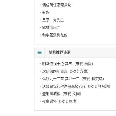
偶成简任肃斋教论
有感
呈茅一霁先生
鹤林仙坛寺
和李蓝溪梅花韵
随机推荐诗词
明堂侍祠十绝 其五（宋代·杨简）
次韵萧同年古意（宋代·方岳）
偈颂九十三首 其四十三（宋代·释梵琮）
送昙昱侄礼拜净慈愚极老叔（宋代·释月涧）
登邠州城楼（宋代·文同）
夜坐感怀（宋代·唐庚）