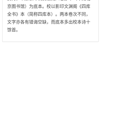
京图书馆）为底本。校以影印文渊阁《四库
全书》本（简称四库本）。两本卷次不同，
文字亦各有错诲空缺，而底本多出校本诗十
馀首。