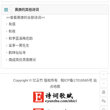
黄庚的其他诗词
>>查看黄庚的全部诗词<<
有感
秋夜
和李蓝溪梅花韵
呈茅一霁先生
鹤林仙坛寺
偶成简任肃斋教论
Copyright ©
忆云竹
版权所有.
皖ICP备17016565号
站
点地图