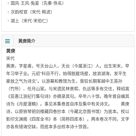
国风·王风·兔爰（先秦·佚名）
次韵校官（宋代·韩淲）
湖上（宋代·宋伯仁）
黄庚简介
黄庚
宋代
黄庚，字星甫，号天台山人，天台（今属浙江）人。出生宋末，早
年习举子业。元初“科目不行，始得脱屣场屋，放浪湖海，发平生
豪放之气为诗文”。以游幕和教馆为生，曾较长期客越中王英孙
（竹所）、任月山家。与宋遗民林景熙、仇远等多有交往，释绍嵩
《亚愚江浙纪行集句诗》亦摘录其句。卒年八十馀。晚年曾自编其
诗为《月屋漫稿》。事见本集卷首自序及集中有关诗文。 黄庚
诗，以原铁琴铜剑楼藏四卷抄本（今藏北京图书馆）为底本。校以
影印文渊阁《四库全书》本（简称四库本）。两本卷次不同，文字
亦各有错诲空缺，而底本多出校本诗十馀首。