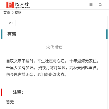
首页
有感
A+
有感
宋代
黄庚
自叹文章不遇时，平生壮志与心违。 十年湖海无家住，
千里乡关有梦归。 残夜月寒灯晕淡，高秋天阔雁声微。
伤今思古愁无奈，老泪斑斑湿客衣。
注释：
暂无