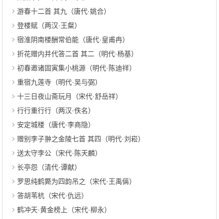
游春十二首 其九（唐代·姚合）
登楼赋（两汉·王粲）
宿淮阴南楼酬常伯能（唐代·皇甫冉）
折花赠内并代答二首 其二（明代·杨基）
初春邀诸固寅集小桃源（明代·陈迪祥）
重宿九莲寺（明代·吴与弼）
十三日夜山斋玩月（宋代·舒岳祥）
行行重行行（两汉·佚名）
安定城楼（唐代·李商隐）
赠别李子翀之金陵七首 其四（明代·刘崧）
送太守李公（宋代·陈天麟）
长亭怨（清代·谭献）
罗思纯鹤斃为四韵吊之（宋代·王禹偁）
答胡苇杭（宋代·仇远）
鹤冲天·黄金榜上（宋代·柳永）