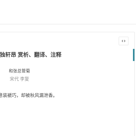
独轩昂 赏析、翻译、注释
和张总管菊
宋代
李复
春意装褫巧，却被秋风漏泄香。