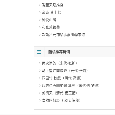
答董天隐推官
杂诗 其十七
种说山居
和张总管菊
次韵吕元钧给事嘉川驿来诗
随机推荐诗词
再次笋韵（宋代·张扩）
马上望江南诸峰（元代·张翥）
四园竹 秋怨（明代·高濂）
戏方仁声四绝句 其三（宋代·叶梦得）
鹧鸪天（清代·杨玉衔）
次韵回叔经（宋代·陈藻）