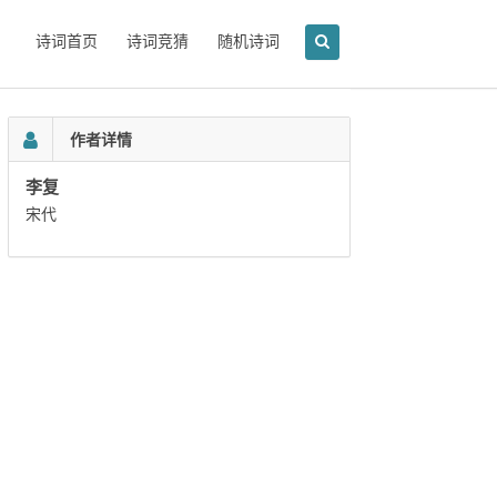
诗词首页
诗词竞猜
随机诗词
作者详情
李复
宋代