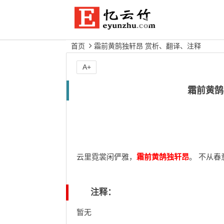
首页
霜前黄鹄独轩昂 赏析、翻译、注释
A+
霜前黄鹄
云里霓裳闲俨雅，
霜前黄鹄独轩昂
。 不从
注释：
暂无