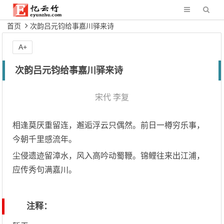
首页
次韵吕元钧给事嘉川驿来诗
A+
次韵吕元钧给事嘉川驿来诗
宋代
李复
相逢莫厌重留连，邂逅浮云只偶然。前日一樽穷乐事，
今朝千里感流年。
尘侵遗迹留漳水，风入高吟动蜀鞭。锦鲤往来出江浦，
应传秀句满嘉川。
注释：