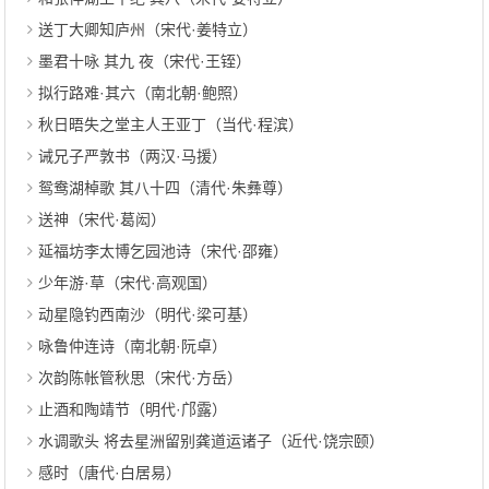
送丁大卿知庐州（宋代·姜特立）
墨君十咏 其九 夜（宋代·王铚）
拟行路难·其六（南北朝·鲍照）
秋日晤失之堂主人王亚丁（当代·程滨）
诫兄子严敦书（两汉·马援）
鸳鸯湖棹歌 其八十四（清代·朱彝尊）
送神（宋代·葛闳）
延福坊李太博乞园池诗（宋代·邵雍）
少年游·草（宋代·高观国）
动星隐钓西南沙（明代·梁可基）
咏鲁仲连诗（南北朝·阮卓）
次韵陈帐管秋思（宋代·方岳）
止酒和陶靖节（明代·邝露）
水调歌头 将去星洲留别龚道运诸子（近代·饶宗颐）
感时（唐代·白居易）