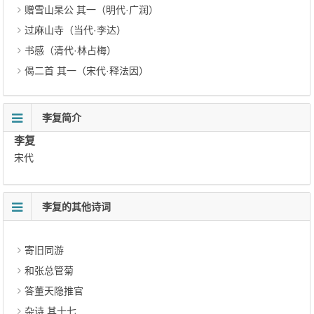
赠雪山杲公 其一（明代·广润）
过麻山寺（当代·李达）
书感（清代·林占梅）
偈二首 其一（宋代·释法因）
李复简介
李复
宋代
李复的其他诗词
寄旧同游
和张总管菊
答董天隐推官
杂诗 其十七