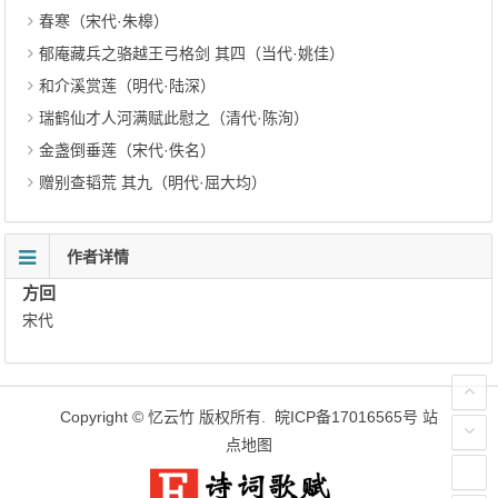
春寒（宋代·朱槔）
郁庵藏兵之骆越王弓格剑 其四（当代·姚佳）
和介溪赏莲（明代·陆深）
瑞鹤仙才人河满赋此慰之（清代·陈洵）
金盏倒垂莲（宋代·佚名）
赠别查韬荒 其九（明代·屈大均）
作者详情
方回
宋代
Copyright ©
忆云竹
版权所有.
皖ICP备17016565号
站
点地图