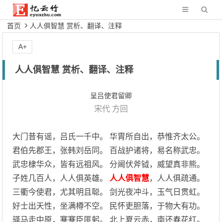
首页
人人俱智慧 赏析、翻译、注释
A+
人人俱智慧 赏析、翻译、注释
呈吕使君留卿
宋代
方回
大门昔有谣，吕氏一千中。 华胄所自出，恭惟齐太公。
君伯先郡王，张韩刘岳同。 百战护诸将，易名称武忠。
武忠棣华众，皆有远祖风。 分阃伏斧钺，威望真非熊。
子姓几百人，人人俱英雄。
人人俱智慧
，人人俱疏通。
三衢今使君，尤其明且聪。 剑光夜冲斗，玉气日贯虹。
好士出天性，坐满樽不空。 民怀吏胆落，于物大有功。
驿马走中原，蹇蹇臣匪躬。 北上夏云赤，南还春花红。