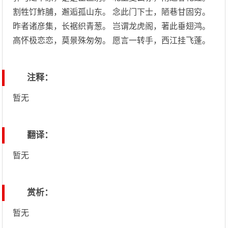
割牲饤鮓脯，邂逅孤山东。 念此门下士，陋巷甘固穷。
昨者诸彦集，长裾织青葱。 岂谓龙虎阁，著此垂翅鸿。
高怀极恋恋，莫景殊匆匆。 愿言一转手，西江挂飞蓬。
注释：
暂无
翻译：
暂无
赏析：
暂无