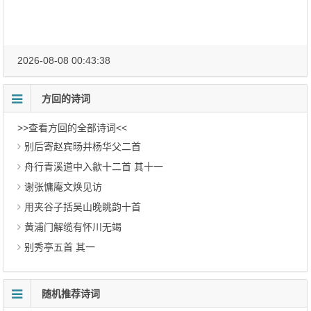
2026-08-08 00:43:38
方回的诗词
>>查看方回的全部诗词<<
别后寄赵宾旸并杨华父二首
舟行青溪道中入歙十二首 其十一
谢张慵庵文焕见访
用夹谷子括吴山晚眺韵十首
黄浦门解缆有怀川无竭
别秀亭五首 其一
随机推荐诗词