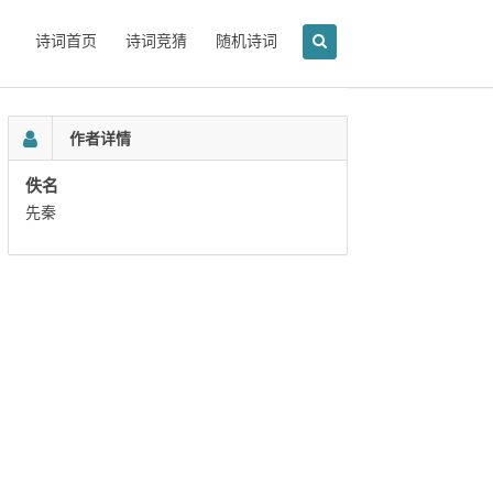
诗词首页
诗词竞猜
随机诗词
作者详情
佚名
先秦