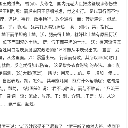
王的过失。 耆(qí)、艾修之：国内元老大臣把这些规谏修饬整
后王斟酌焉：而后由国王仔细考虑，付之实行。 是以事行而不悖
理。悖，违背。事行，政事畅行，政令通行。而：转折连词，但是。
这。 乎，助词。 犹其有原隰衍沃也 ：犹：如同，其，指代土
，地下而平坦的土地。沃，肥美得土地，就好比土地有原隰衍沃
）：低下而潮湿的土地。 衍：低下而平坦的土地。 沃：有河流灌溉
百姓用口发表意见国家政治的好坏才能从中表现出来。 宣言：发
，从这里面。兴：暴露出来。 行善而备败，其所以阜(fù)财用
就做，反之就得加以防备， 这是增多衣食财物 的办法。.备：防
揣测，(这)大概(就是)。 所以：用来……的。阜，增加。使……
，自然表现。胡，怎么。 其与能几何：能有什么帮助呢？这句是
与，帮助，《战国策》说：“君不与胜者，而与不胜者。“ 乃流王
终于，副词。流：流放，放逐。于：到，介词。.于是：从，从这
比……更严重。超过。
王说：“老百姓忍受不了暴政了！“厉王听了勃然大怒，找到卫