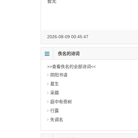
暂无
2026-08-09 00:45:47
佚名的诗词
>>查看佚名的全部诗词<<
阴阳书语
葛生
采蘋
庭中有奇树
行露
失调名