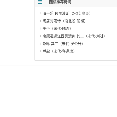
随机推荐诗词
清平乐·候蛩凄断（宋代·张炎）
闲居对雨诗（南北朝·阴铿）
午坐（宋代·陆游）
南康邂逅江西吴运判 其二（宋代·刘过）
杂咏 其二（宋代·罗公升）
睡起（宋代·释道璨）