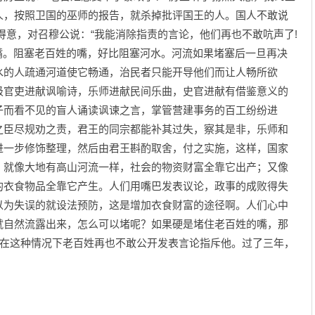
人，按照卫国的巫师的报告，就杀掉批评国王的人。国人不敢说
意，对召穆公说：“我能消除指责的言论，他们再也不敢吭声了!
嘴。阻塞老百姓的嘴，好比阻塞河水。河流如果堵塞后一旦再决
水的人疏通河道使它畅通，治民者只能开导他们而让人畅所欲
级官吏进献讽喻诗，乐师进献民间乐曲，史官进献有借鉴意义的
子而看不见的盲人诵读讽谏之言，掌管营建事务的百工纷纷进
之臣尽规劝之责，君王的同宗都能补其过失，察其是非，乐师和
进一步修饰整理，然后由君王斟酌取舍，付之实施，这样，国家
，就像大地有高山河流一样，社会的物资财富全靠它出产；又像
的衣食物品全靠它产生。人们用嘴巴发表议论，政事的成败得失
以为失误的就设法预防，这是增加衣食财富的途径啊。人们心中
就自然流露出来，怎么可以堵呢？如果硬是堵住老百姓的嘴，那
在这种情况下老百姓再也不敢公开发表言论指斥他。过了三年，