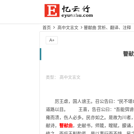
首页
高中文言文
瞽献曲 赏析、翻译、注释
A+
瞽献
类型：
高中文言文
厉王虐，国人谤王。召公告曰：“民不堪命
道路以目。 王喜，告召公曰：“吾能弭谤
雍而溃，伤人必多。民亦如之。是故为川者
献诗，
瞽献曲
，史献书，师箴，瞍赋，朦诵
修之，而后王斟酌焉。是以事行而不悖。民