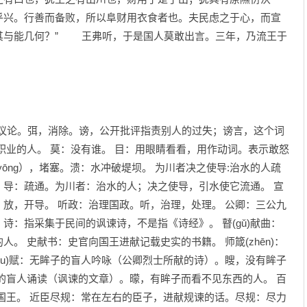
乎兴。行善而备败，所以阜财用衣食者也。夫民虑之于心，而宣
其与能几何？” 王弗听，于是国人莫敢出言。三年，乃流王于
除议论。弭，消除。谤，公开批评指责别人的过失；谤言，这个词
职业的人。 莫：没有谁。 目：用眼睛看看，用作动词。表示敢怒
（yōng），堵塞。溃：水冲破堤坝。 为川者决之使导:治水的人疏
，导：疏通。为川者：治水的人；决之使导，引水使它流通。 宣
放，开导。 听政：治理国政。听，治理，处理。 公卿：三公九
诗：指采集于民间的讽谏诗，不是指《诗经》。 瞽(gǔ)献曲：
。 史献书：史官向国王进献记载史实的书籍。 师箴(zhēn)：
ǒu)赋：无眸子的盲人吟咏（公卿烈士所献的诗）。瞍，没有眸子
的盲人诵读（讽谏的文章）。曚，有眸子而看不见东西的人。 百
国王。 近臣尽规：常在左右的臣子，进献规谏的话。尽规：尽力