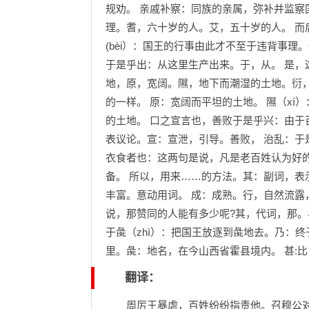
规劝。 亲戚补察：同族的亲属，弥补并监察国
理。耆，六十岁的人。艾，五十岁的人。 而
(bèi）：国王的行事由此才不至于违背事
于是乎出：从这里生产出来。于，从。 是，
地，原，宽阔。隰，地下而潮湿的土地。衍
的一样。 原：宽阔而平坦的土地。 隰（xí
的土地。 口之宣言也，善败于是乎兴：由于
表议论。宣：宣泄，引导。善败， 治乱：于是
衣食者也：这两句是说，凡是老百姓认为好的
备。 所以，用来……的方法。其：副词，表示
丰富。意动用词。 成：成熟。行，自然流露
说，那赞同的人能有多少呢?其，代词，那。
于彘（zhì）：把国王放逐到彘地去。乃：
里。彘：地名，在今山西省霍县境内。 甚:
翻译：
周厉王暴虐，百姓纷纷指责他。召穆公对厉