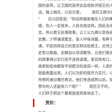
国的巫师，让卫国的巫师去监视批评国王的
话，路上相见，以目示意。 周厉王颇为得
“ 召公回答说：“你这样做是堵住人们的
堤，伤人一定很多，人民也是这样。因此治
言。所以君王处理政事，让三公九卿以至各
史籍，少师诵读箴言，盲人吟咏诗篇，有眸
谏，平民则将自己的意见转达给君王，近侍
史官以歌曲、史籍加以谆谆教导，元老们再
的政事得以实行而不违背道理。老百姓有口
高原和低地都有平坦肥沃的良田一样，人类
就能表露出来。人们以为好的就尽力实行，
所想的通过嘴巴表达，他们考虑成熟以后，
赞许的人还能有几个呢？“ 周厉王不听，
人们终于把这个暴君放逐到彘地去了。
赏析：