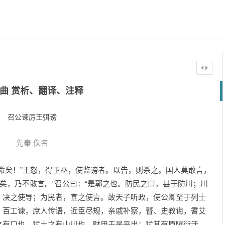
曲 赏析、翻译、注释
召公谏厉王弭谤
先秦
佚名
矣！”王怒，得卫巫，使监谤者。以告，则杀之。国人莫敢言，
矣，乃不敢言。”召公曰：“是鄣之也。防民之口，甚于防川；川
，决之使导；为民者，宣之使言。故天子听政，使公卿至于列士
，百工谏，庶人传语，近臣尽规，亲戚补察，瞽、史教诲，耆艾
之有口也，犹土之有山川也，财用于是乎出；犹其有原隰衍沃