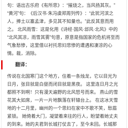
句：语出古乐府《有所思》：“摧烧之，当风扬其灰。”
“黄河”句：《后汉书·朱冯虞郑周列传》：“此犹河滨之
人，捧土以塞孟津，多见其不知量也。”此反其意而用
之。 北风雨雪：这是化用《诗经·国风·邶风·北风》中的
“北风其凉，雨雪其雾”句意，原意是指国家的危机将至而
气象愁惨，这里借以衬托思妇悲惨的遭遇和凄凉的心
情。裁，消除。
翻译：
传说在北国寒门这个地方，住着一条烛龙，它以目光为
日月，张目就是白昼而闭目就是黑夜。 这里连日月之光
都照不到啊！只有漫天遍野的北风怒号而来。 燕山的雪
花其大如席，一片一片地飘落在轩辕台上。 在这冰天雪
地的十二月里，幽州的一个思妇在家中不歌不笑，愁眉
紧锁。 她倚着大门，凝望着来往的行人，盼望着她丈夫
的到来。她的夫君到长城打仗去了，至今未回。长城那