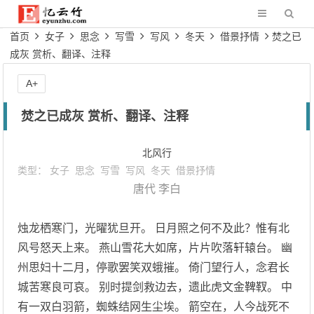
首页
女子
思念
写雪
写风
冬天
借景抒情
焚之已
成灰 赏析、翻译、注释
A+
焚之已成灰 赏析、翻译、注释
北风行
类型：
女子
思念
写雪
写风
冬天
借景抒情
唐代
李白
烛龙栖寒门，光曜犹旦开。 日月照之何不及此？惟有北
风号怒天上来。 燕山雪花大如席，片片吹落轩辕台。 幽
州思妇十二月，停歌罢笑双蛾摧。 倚门望行人，念君长
城苦寒良可哀。 别时提剑救边去，遗此虎文金鞞靫。 中
有一双白羽箭，蜘蛛结网生尘埃。 箭空在，人今战死不