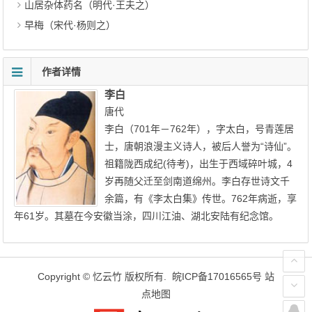
山居杂体药名（明代·王夫之）
早梅（宋代·杨则之）
作者详情
李白
唐代
李白（701年－762年），字太白，号青莲居
士，唐朝浪漫主义诗人，被后人誉为“诗仙”。
祖籍陇西成纪(待考)，出生于西域碎叶城，4
岁再随父迁至剑南道绵州。李白存世诗文千
余篇，有《李太白集》传世。762年病逝，享
年61岁。其墓在今安徽当涂，四川江油、湖北安陆有纪念馆。
Copyright ©
忆云竹
版权所有.
皖ICP备17016565号
站
点地图