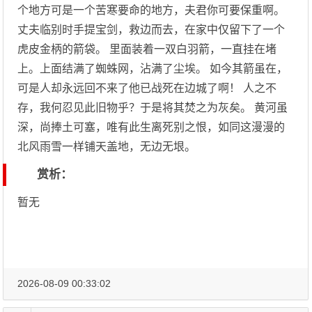
个地方可是一个苦寒要命的地方，夫君你可要保重啊。
丈夫临别时手提宝剑，救边而去，在家中仅留下了一个
虎皮金柄的箭袋。 里面装着一双白羽箭，一直挂在堵
上。上面结满了蜘蛛网，沾满了尘埃。 如今其箭虽在，
可是人却永远回不来了他已战死在边城了啊！ 人之不
存，我何忍见此旧物乎？于是将其焚之为灰矣。 黄河虽
深，尚捧土可塞，唯有此生离死别之恨，如同这漫漫的
北风雨雪一样铺天盖地，无边无垠。
赏析：
暂无
2026-08-09 00:33:02