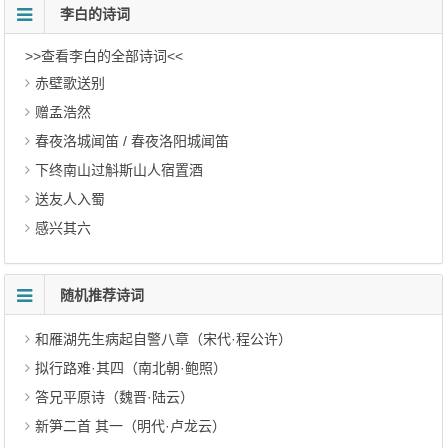
李白的诗词
>>查看李白的全部诗词<<
赤壁歌送别
赠孟浩然
春夜洛城闻笛 / 春夜洛阳城闻笛
下终南山过斛斯山人宿置酒
送友人入蜀
感兴其六
随机推荐诗词
和雁湖先生病起自警八章（宋代·程公许）
拟行路难·其四（南北朝·鲍照）
答兄平原诗（魏晋·陆云）
新笋二首 其一（明代·卢龙云）