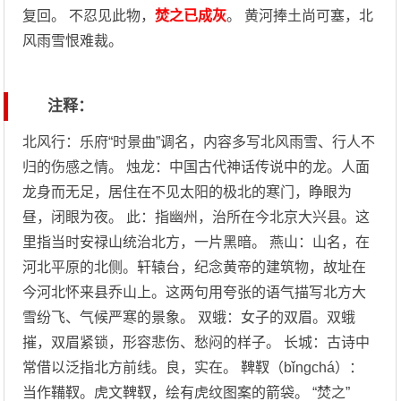
复回。 不忍见此物，
焚之已成灰
。 黄河捧土尚可塞，北
风雨雪恨难裁。
注释：
北风行：乐府“时景曲”调名，内容多写北风雨雪、行人不
归的伤感之情。 烛龙：中国古代神话传说中的龙。人面
龙身而无足，居住在不见太阳的极北的寒门，睁眼为
昼，闭眼为夜。 此：指幽州，治所在今北京大兴县。这
里指当时安禄山统治北方，一片黑暗。 燕山：山名，在
河北平原的北侧。轩辕台，纪念黄帝的建筑物，故址在
今河北怀来县乔山上。这两句用夸张的语气描写北方大
雪纷飞、气候严寒的景象。 双蛾：女子的双眉。双蛾
摧，双眉紧锁，形容悲伤、愁闷的样子。 长城：古诗中
常借以泛指北方前线。良，实在。 鞞靫（bǐngchá）：
当作鞴靫。虎文鞞靫，绘有虎纹图案的箭袋。 “焚之”