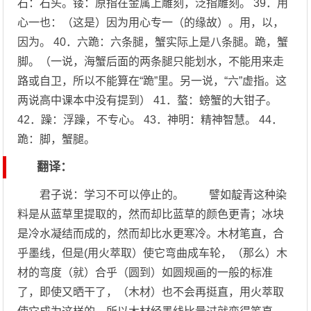
石：石头。镂：原指在金属上雕刻，泛指雕刻。 39．用
心一也：（这是）因为用心专一（的缘故）。用，以，
因为。 40．六跪：六条腿，蟹实际上是八条腿。跪，蟹
脚。（一说，海蟹后面的两条腿只能划水，不能用来走
路或自卫，所以不能算在“跪”里。另一说，“六”虚指。这
两说高中课本中没有提到） 41．螯：螃蟹的大钳子。
42．躁：浮躁，不专心。 43．神明：精神智慧。 44．
跪：脚，蟹腿。
翻译：
君子说：学习不可以停止的。 譬如靛青这种染
料是从蓝草里提取的，然而却比蓝草的颜色更青；冰块
是冷水凝结而成的，然而却比水更寒冷。木材笔直，合
乎墨线，但是(用火萃取）使它弯曲成车轮，（那么）木
材的弯度（就）合乎（圆到）如圆规画的一般的标准
了，即使又晒干了，（木材）也不会再挺直，用火萃取