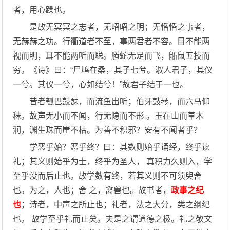
者，用心躁也。
是故无冥冥之志者，无昭昭之明；无惛惛之事者，
无赫赫之功。行衢道者不至，事两君者不容。目不能两
视而明，耳不能两听而聪。螣蛇无足而飞，鼫鼠五技而
穷。《诗》曰：“尸鸠在桑，其子七兮。淑人君子，其仪
一兮。其仪一兮，心如结兮！”故君子结于一也。
昔者瓠巴鼓瑟，而流鱼出听；伯牙鼓琴，而六马仰
秣。故声无小而不闻，行无隐而不形 。玉在山而草木
润，渊生珠而崖不枯。为善不积邪？安有不闻者乎？
学恶乎始？恶乎终？曰：其数则始乎诵经，终乎读
礼；其义则始乎为士，终乎为圣人， 真积力久则入，学
至乎没而后止也。故学数有终，若其义则不可须臾舍
也。为之，人也；舍 之，禽兽也。故书者，
政事之纪
也
；诗者，中声之所止也；礼者，法之大分，类之纲纪
也。 故学至乎礼而止矣。夫是之谓道德之极。礼之敬文