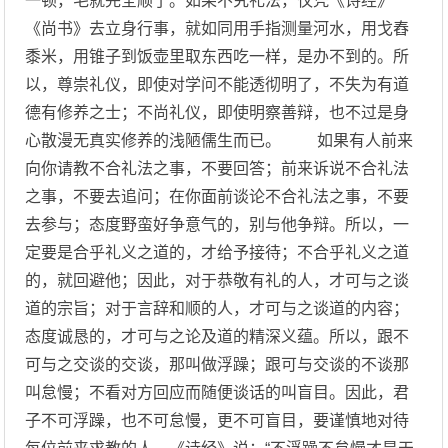
一顿，毛就完全顺了。如果不究礼法，仅凭《诗经》
《尚书》去立身行事，就如同用手指测量河水，用戈舂
黍米，用锥子到饭壶里取东西吃一样，是办不到的。所
以，尊崇礼仪，即使对学问不能透彻明了，不失为有道
德有修养之士；不尚礼仪，即使明察善辩，也不过是身
心散漫无真实修养的浅陋儒生而已。 如果有人前来
向你请教不合礼法之事，不要回答；前来诉说不合礼法
之事，不要去追问；在你面前谈论不合礼法之事，不要
去参与；态度野蛮好争意气的，别与他争辩。所以，一
定要是合乎礼义之道的，才给予接待；不合乎礼义之道
的，就回避他；因此，对于恭敬有礼的人，才可与之谈
道的宗旨；对于言辞和顺的人，才可与之谈道的内容；
态度诚恳的，才可与之论及道的精深义蕴。所以，跟不
可与之交谈的交谈，那叫做浮躁；跟可与交谈的不谈那
叫怠慢；不看对方回应而随便谈话的叫盲目。因此，君
子不可浮躁，也不可怠慢，更不可盲目，要谨慎地对待