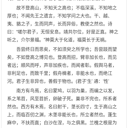
故不登高山，不知天之高也；不临深溪，不知地之
厚也；不闻先王之遗言，不知学问之大也。干、越、
夷、貉之子，生而同声，长而异俗，教使之然也。诗
曰：“嗟尔君子，无恒安息。靖共尔位，好是正直。神之
听之，介尔景福。”神莫大于化道，福莫长于无祸。
吾尝终日而思矣，不如须臾之所学也；吾尝跂而望
矣，不如登高之博见也。登高而招，臂非加长也，而见
者远；顺风而呼，声非加疾也，而闻者彰。假舆马者，
非利足也，而致千里；假舟楫者，非能水也，而绝江
河。君子生非异也，善假于物也。(君子'生' 通：'性'
南方有鸟焉，名曰蒙鸠，以羽为巢，而编之以发，
系之苇苕，风至苕折，卵破子死。巢非不完也，所系者
然也。西方有木焉，名曰射干，茎长四寸，生于高山之
上，而临百仞之渊，木茎非能长也，所立者然也。蓬生
麻中，不扶而直；白沙在涅，与之俱黑。兰槐之根是为