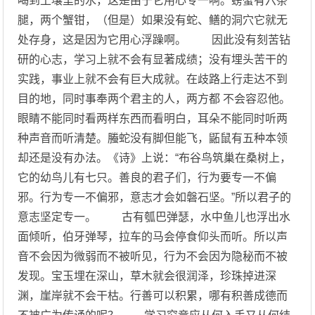
喝到土壤里的水，这是由于它用心专一啊。螃蟹有六条
腿，两个蟹钳，（但是）如果没有蛇、鳝的洞穴它就无
处存身，这是因为它用心浮躁啊。 因此没有刻苦钻
研的心志，学习上就不会有显著成绩；没有埋头苦干的
实践，事业上就不会有巨大成就。在歧路上行走达不到
目的地，同时事奉两个君主的人，两方都 不会容忍他。
眼睛不能同时看两样东西而看明白，耳朵不能同时听两
种声音而听清楚。螣蛇没有脚但能飞，鼫鼠有五种本领
却还是没有办法。《诗》上说：“布谷鸟筑巢在桑树上，
它的幼鸟儿有七只。善良的君子们，行为要专一不偏
邪。行为专一不偏邪，意志才会如磐石坚。”所以君子的
意志坚定专一。 古有瓠巴弹瑟，水中鱼儿也浮出水
面倾听，伯牙弹琴，拉车的马会停食仰头而听。所以声
音不会因为微弱而不被听见，行为不会因为隐秘而不被
发现。宝玉埋在深山，草木就会很润泽，珍珠掉进深
渊，崖岸就不会干枯。行善可以积累，哪有积善成德而