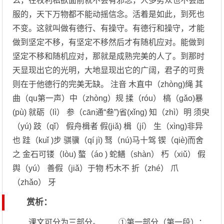
么，在权利私欲面前就不会有邪念，人多势众也不会屈
服的，天下万物都不能动摇信念。活着是如此，到死也
不变。这就叫做有德行、有操守。有德行和操守，才能
做到坚定不移，有坚定不移然后才有随机应对。能做到
坚定不移和随机应对，那就是成熟完美的人了。到那时
天显现出它的光明，大地显现出它的广阔，君子的可贵
则在于他德行的完美无缺。 注音 木直中（zhòng)绳 其
曲（qu第一声）中（zhòng）规 揉（róu） 槁（gǎo)暴
(pù) 就砺（lì） 参（cān通“叁”)省(xǐng) 知（zhì）明 须臾
（yú) 跂（qǐ） 假舟楫者 假(jiǎ) 楫（jí） 生（xìng)非异
也 跬（kuǐ )步 骐骥（qí jì) 驽（nú)马十驾 锲（qiè)而舍
之 金石可镂（lòu) 螯（áo ) 蛇鳝（shàn） 朽（xiǔ） 假
舆（yú） 善假（jiǎ）于物 朽木不 折（zhé） 爪
（zhǎo） 牙
赏析：
课文可分为三部分。 ①第一部分（第一段）：