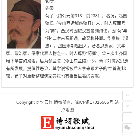
荀子
先秦
荀子（约公元前313－前238），名况，赵国
猗氏（今山西运城临猗县）人，时人尊而号
为“卿”，西汉时因避汉宣帝刘询讳，因“荀”与
“孙”二字古音相通，故又称孙卿。华夏族（汉
族），战国末期赵国人。著名思想家、文学
家、政治家，儒家代表人物之一，时人尊称“荀卿”。曾三次出齐国
稷下学宫的祭酒，后为楚兰陵（今山东兰陵）令。荀子对儒家思想
有所发展，提倡性恶论，其学说常被后人拿来跟孟子的‘性善说’比
较，荀子对重新整理儒家典籍也有相当显著的贡献。
Copyright ©
忆云竹
版权所有.
皖ICP备17016565号
站
点地图