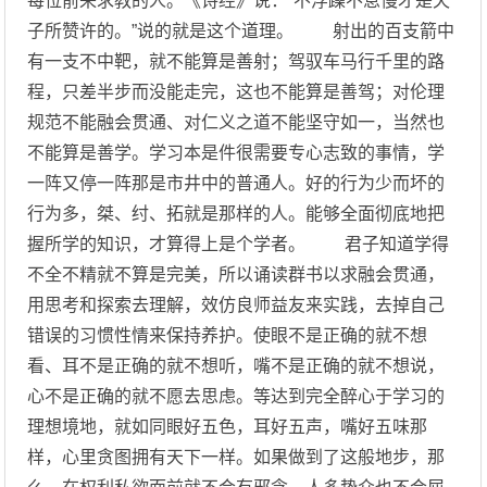
每位前来求教的人。《诗经》说：“不浮躁不怠慢才是天
子所赞许的。”说的就是这个道理。 射出的百支箭中
有一支不中靶，就不能算是善射；驾驭车马行千里的路
程，只差半步而没能走完，这也不能算是善驾；对伦理
规范不能融会贯通、对仁义之道不能坚守如一，当然也
不能算是善学。学习本是件很需要专心志致的事情，学
一阵又停一阵那是市井中的普通人。好的行为少而坏的
行为多，桀、纣、拓就是那样的人。能够全面彻底地把
握所学的知识，才算得上是个学者。 君子知道学得
不全不精就不算是完美，所以诵读群书以求融会贯通，
用思考和探索去理解，效仿良师益友来实践，去掉自己
错误的习惯性情来保持养护。使眼不是正确的就不想
看、耳不是正确的就不想听，嘴不是正确的就不想说，
心不是正确的就不愿去思虑。等达到完全醉心于学习的
理想境地，就如同眼好五色，耳好五声，嘴好五味那
样，心里贪图拥有天下一样。如果做到了这般地步，那