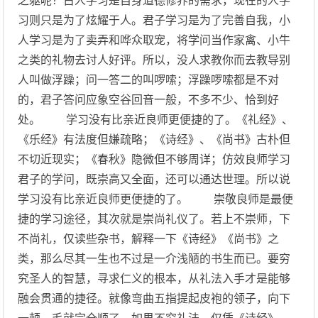
之躯呢？古人学习是自身道德修养的需求，现在的人学
习则只是为了炫耀于人。君子学习是为了完善自我，小
人学习是为了卖弄和哗众取宠，将学问当作家禽、小牛
之类的礼物去讨人好评。所以，没人求教你而去教导别
人叫做浮躁；问一答二的叫啰嗦；浮躁啰嗦都是不对
的，君子答问应象空谷回音一般，不多不少、恰到好
处。 学习没有比亲近良师更便捷的了。《礼经》、
《乐经》有法度但嫌疏略；《诗经》、《尚书》古朴但
不切近现实；《春秋》隐微但不够周详；仿效良师学习
君子的学问，既崇高又全面，还可以通达世理。所以说
学习没有比亲近良师更便捷的了。 崇敬良师是最便
捷的学习途径，其次就是崇尚礼仪了。若上不崇师，下
不尚礼，仅读些杂书，解释一下《诗经》《尚书》之
类，那么尽其一生也不过是一介浅陋的书生而已。要穷
究圣人的智慧，寻求仁义的根本，从礼法入手才是能够
融会贯通的捷径。就像弯曲五指提起皮袍的领子，向下