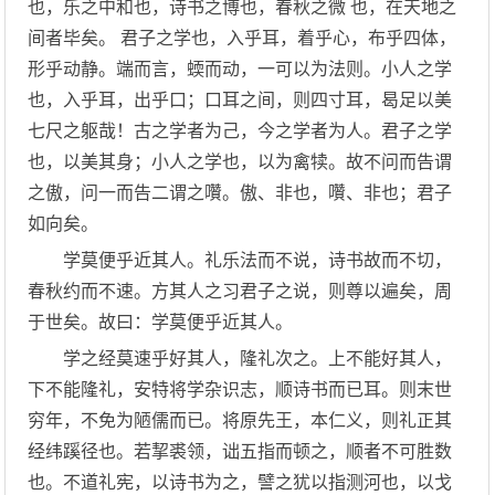
也，乐之中和也，诗书之博也，春秋之微 也，在天地之
间者毕矣。 君子之学也，入乎耳，着乎心，布乎四体，
形乎动静。端而言，蝡而动，一可以为法则。小人之学
也，入乎耳，出乎口；口耳之间，则四寸耳，曷足以美
七尺之躯哉！古之学者为己，今之学者为人。君子之学
也，以美其身；小人之学也，以为禽犊。故不问而告谓
之傲，问一而告二谓之囋。傲、非也，囋、非也；君子
如向矣。
学莫便乎近其人。礼乐法而不说，诗书故而不切，
春秋约而不速。方其人之习君子之说，则尊以遍矣，周
于世矣。故曰：学莫便乎近其人。
学之经莫速乎好其人，隆礼次之。上不能好其人，
下不能隆礼，安特将学杂识志，顺诗书而已耳。则末世
穷年，不免为陋儒而已。将原先王，本仁义，则礼正其
经纬蹊径也。若挈裘领，诎五指而顿之，顺者不可胜数
也。不道礼宪，以诗书为之，譬之犹以指测河也，以戈