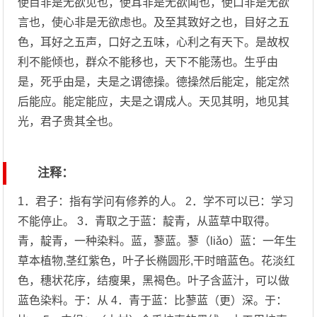
使目非是无欲见也，使耳非是无欲闻也，使口非是无欲
言也，使心非是无欲虑也。及至其致好之也，目好之五
色，耳好之五声，口好之五味，心利之有天下。是故权
利不能倾也，群众不能移也，天下不能荡也。生乎由
是，死乎由是，夫是之谓德操。德操然后能定，能定然
后能应。能定能应，夫是之谓成人。天见其明，地见其
光，君子贵其全也。
注释：
1．君子：指有学问有修养的人。 2．学不可以已：学习
不能停止。 3．青取之于蓝：靛青，从蓝草中取得。
青，靛青，一种染料。蓝，蓼蓝。蓼（liǎo）蓝：一年生
草本植物,茎红紫色，叶子长椭圆形,干时暗蓝色。花淡红
色，穗状花序，结瘦果，黑褐色。叶子含蓝汁，可以做
蓝色染料。于：从 4．青于蓝：比蓼蓝（更）深。于：