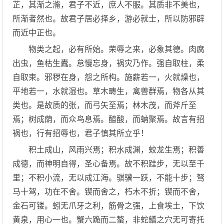
芷，其渐之滫，君子不近，庶人不服。其质非不美也，
所渐者然也。故君子居必择乡，游必就士，所以防邪辟
而近中正也。
物类之起，必有所始。荣辱之来，必象其德。肉腐
出虫，鱼枯生蠹。怠慢忘身，祸灾乃作。强自取柱，柔
自取束。邪秽在身，怨之所构。施薪若一，火就燥也，
平地若一，水就湿也。草木畴生，禽兽群焉，物各从其
类也。是故质的张，而弓矢至焉；林木茂，而斧斤至
焉；树成荫，而众鸟息焉。醯酸，而蚋聚焉。故言有招
祸也，行有招辱也，君子慎其所立乎！
积土成山，风雨兴焉；积水成渊，蛟龙生焉；积善
成德，而神明自得，圣心备焉。故不积跬步，无以至千
里；不积小流，无以成江海。骐骥一跃，不能十步；驽
马十驾，功在不舍。锲而舍之，朽木不折；锲而不舍，
金石可镂。蚓无爪牙之利，筋骨之强，上食埃土，下饮
黄泉，用心一也。蟹六跪而二螯，非蛇鳝之穴无可寄托