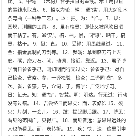
比。 5、中绳：（木材）合乎拉直的墨线。木工用拉直
的墨线来取直。 6．輮以为轮：輮 ：通“煣”，用火烤使木
条弯曲（一种手工艺）。以：把。为：当作。 7．规：
圆规，测圆的工具。 8．虽有槁暴：即使又被风吹日晒
而干枯了。有，通“又”。槁，枯。暴，同“曝”，晒干。槁
暴，枯干。 9．挺：直。 10．受绳：用墨线量过。 11．
金：指金属制的刀剑等。 12．就砺：拿到磨刀石上去
磨。砺，磨刀石。就，动词，接近，靠近。 13．君子博
学而日参省乎己，则知明而行无过矣：参省乎己：对自
己检查、省察。参，一译检验，检查；二译同“叁”，多
次。省，省察。乎，介词，于。博学：广泛地学习。
日：每天。知：通“智”，智慧。明：明达。行无过：行动
没有过错。 14．吾尝终日而思矣：而，表修饰 15．须
臾：片刻，一会儿。 16．跂：提起脚后跟。 17．博见：
看见的范围广，见得广。 18．而见者远：意思是远处的
人也能看见。而，表转折。 19．疾：快，速，这里引申