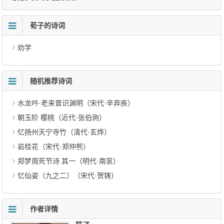
荀子的诗词
劝学
随机推荐诗词
水龙吟·老来曾识渊明（宋代·辛弃疾）
朝玉阶 樱桃（近代·张伯驹）
忆扬州天宁寺竹（清代·玄烨）
岩桂花（宋代·郑仲熊）
郑梦周死节诗 其一（明代·南衮）
忆仙姿（九之二）（宋代·贺铸）
作者详情