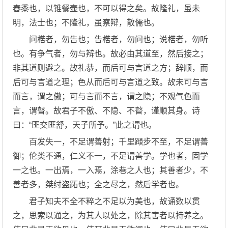
舂黍也，以锥餐壶也，不可以得之矣。故隆礼，虽未
明，法士也；不隆礼，虽察辩，散儒也。
问楛者，勿告也；告楛者，勿问也；说楛者，勿听
也。有争气者，勿与辩也。故必由其道至，然后接之；
非其道则避之。故礼恭，而后可与言道之方；辞顺，而
后可与言道之理；色从而后可与言道之致。故未可与言
而言，谓之傲；可与言而不言，谓之隐；不观气色而
言，谓瞽。故君子不傲、不隐、不瞽，谨顺其身。诗
曰：“匪交匪舒，天子所予。”此之谓也。
百发失一，不足谓善射；千里蹞步不至，不足谓善
御；伦类不通，仁义不一，不足谓善学。学也者，固学
一之也。一出焉，一入焉，涂巷之人也；其善者少，不
善者多，桀纣盗跖也；全之尽之，然后学者也。
君子知夫不全不粹之不足以为美也，故诵数以贯
之，思索以通之，为其人以处之，除其害者以持养之。