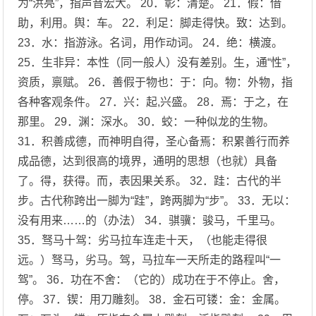
为“洪亮”，指声音宏大。 20．彰：清楚。 21．假：借
助，利用。舆：车。 22．利足：脚走得快。致：达到。
23．水：指游泳。名词，用作动词。 24．绝：横渡。
25．生非异：本性（同一般人）没有差别。生，通“性”，
资质，禀赋。 26．善假于物也：于：向。物：外物，指
各种客观条件。 27．兴：起,兴盛。 28．焉：于之，在
那里。 29．渊：深水。 30．蛟：一种似龙的生物。
31．积善成德，而神明自得，圣心备焉：积累善行而养
成品德，达到很高的境界，通明的思想（也就）具备
了。得，获得。而，表因果关系。 32．跬：古代的半
步。古代称跨出一脚为“跬”，跨两脚为“步”。 33．无以：
没有用来……的（办法） 34．骐骥：骏马，千里马。
35．驽马十驾：劣马拉车连走十天，（也能走得很
远。）驽马，劣马。驾，马拉车一天所走的路程叫“一
驾”。 36．功在不舍：（它的）成功在于不停止。舍，
停。 37．锲：用刀雕刻。 38．金石可镂：金：金属。