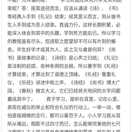
不被广为传诵的呢？ 学习究竟应从何入手又从何结
束呢？答：按其途径而言，应该从诵读《诗》、《书》
等经典入手到《礼记》结束；就其意义而言，则从做书
生入手到成为圣人结束。真诚力行，这样长期积累，必
能深入体会到其中的乐趣，学到死方能后已。所以学习
的教程虽有尽头，但进取之愿望却不可以有片刻的懈
怠。毕生好学才成其为人，反之又与禽兽何异？《尚
书》是政事的记录；《诗经》是心声之归结；《礼记》
是法制的前提、各种条例的总纲，所以要学到《礼经》
才算结束，才算达到了道德之顶峰。《礼经》敬重礼
仪，《乐经》讲述中和之声，《诗经》《尚书》博大广
阔，《春秋》微言大义，它们已经将天地间的大学问都
囊括其中了。 君子学习，是听在耳里，记在心里，
表现在威仪的举止和符合礼仪的行动上。一举一动，哪
怕是极细微的言行，都可以垂范于人。小人学习是从耳
听从嘴出，相距不过四寸而已，怎么能够完美他的七尺