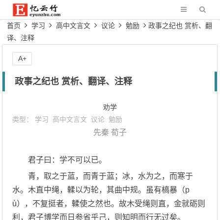
首页
学习
高中文言文
议论
勉励
政事之纪也 赏析、翻
译、注释
A+
政事之纪也 赏析、翻译、注释
劝学
类型：
学习
高中文言文
议论
勉励
先秦
荀子
君子曰：学不可以已。
青，取之于蓝，而青于蓝；冰，水为之，而寒于
水。木直中绳，輮以为轮，其曲中规。虽有槁暴（p
ù），不复挺者，輮使之然也。故木受绳则直，金就砺则
利，君子博学而日参省乎己，则知明而行无过矣。