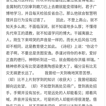
使它成为这样的。所以木材经墨线比量过就变得笔直，
金属制的刀剑拿到磨刀石上去磨就能变得锋利，君子广
博地学习，并且每天检验反省自己，那么他就会智慧明
理并且行为没有过错了。 因此，不登上高山，就不
知天多么高；不面临深涧，就不知道地多么厚；不懂得
先代帝王的遗教，就不知道学问的博大。干越夷貉之
人，刚生下来啼哭的声音是一样的，而长大后风俗习性
却不相同，这是教育使之如此。《诗经》上说：“你这个
君子啊，不要总是贪图安逸。恭谨对待你的本职，爱好
正直的德行。神明听到这一切，就会赐给你洪福 祥瑞。”
精神修养没有比受道德熏陶感染更大了，福分没有比无
灾无祸更长远了。 我曾经一天到晚地冥思苦想，
（却）比不上片刻学到的知识（收获大）；我曾经踮起
脚向远处望，（却）不如登到高处见得广。登到高处招
手，手臂并没有加长，可是远处的人却能看见；顺着风
喊，声音并没有加大，可是听的人却能听得很清楚。借