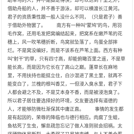
助车马的人，并不是脚走得快，却可以达到千里之外，
借助舟船的人，并不善于游泳，却可以横渡长江黄河。
君子的资质秉性跟一般人没什么不同，（只是君子）善
于借助外物罢了。 南方有一种叫“蒙鸠”的鸟，用羽
毛作窝，还用毛发把窝编结起来，把窝系在嫩芦苇的花
穗上，风一吹苇穗折断，鸟窝就坠落了，鸟蛋全部摔
烂。不是窝没编好，而是不该系在芦苇上面。西方有种
叫“射干”的草，只有四寸高，却能俯瞰百里之遥，不是草
能长高，而是因为它长在了高山之巅。蓬草长在麻地
里，不用扶持也能挺立住，白沙混进了黑土里，就再不
能变白了，兰槐的根叫香艾，一但浸入臭水里，君子下
人都会避之不及，不是艾本身不香，而是被浸泡臭了。
所以君子居住要选择好的环境，交友要选择有道德的
人，才能够防微杜渐保其中庸正直。 事情的发生都
是有起因的，荣辱的降临也与德行相应。肉腐了生蛆，
鱼枯死了生虫，懈怠疏忽忘记了做人准则就会招祸。太