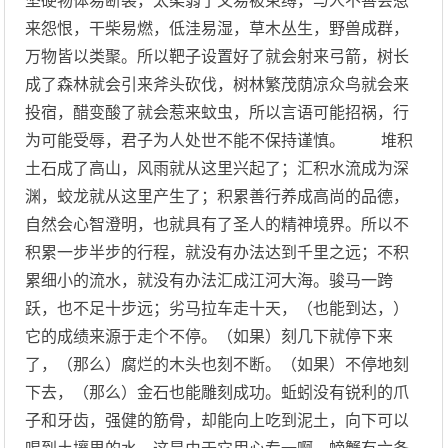
坚硬物体易断裂，太柔弱了又易被束缚，与人不善会惹
来怨恨，干柴易燃，低洼易湿，草木丛生，野兽成群，
万物皆以类聚。所以靶子设置好了就会射来弓箭，树长
成了森林就会引来斧头砍伐，树林繁茂荫凉众鸟就会来
投宿，醋变酸了就会惹来蚊虫，所以言语可能招祸，行
为可能受辱，君子为人处世不能不保持谨慎。 堆积
土石成了高山，风雨就从这里兴起了；汇积水流成为深
渊，蛟龙就从这里产生了；积累善行养成高尚的品德，
自然会心智澄明，也就具有了圣人的精神境界。所以不
积累一步半步的行程，就没有办法达到千里之远；不积
累细小的流水，就没有办法汇成江河大海。骏马一跨
跃，也不足十步远；劣马拉车走十天，（也能到达，）
它的成绩来源于走个不停。（如果）刻几下就停下来
了，（那么）腐烂的木头也刻不断。（如果）不停地刻
下去，（那么）金石也能雕刻成功。蚯蚓没有锐利的爪
子和牙齿，强健的筋骨，却能向上吃到泥土，向下可以