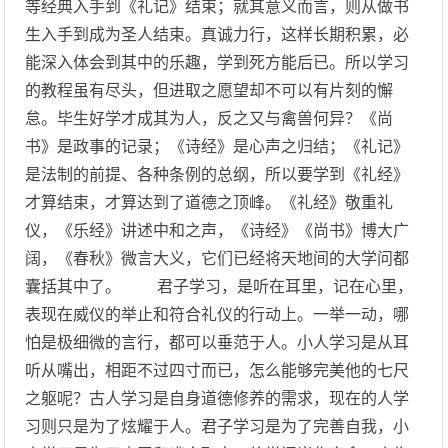
等经典入手到《礼记》结束；就其意义而言，则从做书
生入手到成为圣人结束。真诚力行，这样长期积累，必
能深入体会到其中的乐趣，学到死方能后已。所以学习
的教程虽有尽头，但进取之愿望却不可以有片刻的懈
怠。毕生好学才成其为人，反之又与禽兽何异？《尚
书》是政事的记录；《诗经》是心声之归结；《礼记》
是法制的前提、各种条例的总纲，所以要学到《礼经》
才算结束，才算达到了道德之顶峰。《礼经》敬重礼
仪，《乐经》讲述中和之声，《诗经》《尚书》博大广
阔，《春秋》微言大义，它们已经将天地间的大学问都
囊括其中了。 君子学习，是听在耳里，记在心里，
表现在威仪的举止和符合礼仪的行动上。一举一动，哪
怕是极细微的言行，都可以垂范于人。小人学习是从耳
听从嘴出，相距不过四寸而已，怎么能够完美他的七尺
之躯呢？古人学习是自身道德修养的需求，现在的人学
习则只是为了炫耀于人。君子学习是为了完善自我，小