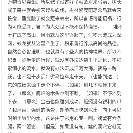
万物皆以类聚。所以靶子设置好了就会射来弓箭，树长
成了森林就会引来斧头砍伐，树林繁茂荫凉众鸟就会来
投宿，醋变酸了就会惹来蚊虫，所以言语可能招祸，行
为可能受辱，君子为人处世不能不保持谨慎。 堆积
土石成了高山，风雨就从这里兴起了；汇积水流成为深
渊，蛟龙就从这里产生了；积累善行养成高尚的品德，
自然会心智澄明，也就具有了圣人的精神境界。所以不
积累一步半步的行程，就没有办法达到千里之远；不积
累细小的流水，就没有办法汇成江河大海。骏马一跨
跃，也不足十步远；劣马拉车走十天，（也能到达，）
它的成绩来源于走个不停。（如果）刻几下就停下来
了，（那么）腐烂的木头也刻不断。（如果）不停地刻
下去，（那么）金石也能雕刻成功。蚯蚓没有锐利的爪
子和牙齿，强健的筋骨，却能向上吃到泥土，向下可以
喝到土壤里的水，这是由于它用心专一啊。螃蟹有六条
腿，两个蟹钳，（但是）如果没有蛇、鳝的洞穴它就无