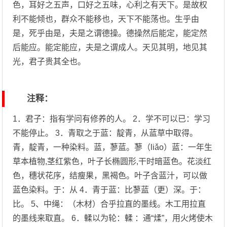
色，耳好之五声，口好之五味，心利之有天下。是故权
利不能倾也，群众不能移也，天下不能荡也。生乎由
是，死乎由是，夫是之谓德操。德操然后能定，能定然
后能应。能定能应，夫是之谓成人。天见其明，地见其
光，君子贵其全也。
注释：
1．君子：指有学问有修养的人。 2．学不可以已：学习
不能停止。 3．青取之于蓝：靛青，从蓝草中取得。
青，靛青，一种染料。蓝，蓼蓝。蓼（liǎo）蓝：一年生
草本植物,茎红紫色，叶子长椭圆形,干时暗蓝色。花淡红
色，穗状花序，结瘦果，黑褐色。叶子含蓝汁，可以做
蓝色染料。于：从 4．青于蓝：比蓼蓝（更）深。于：
比。 5、中绳：（木材）合乎拉直的墨线。木工用拉直
的墨线来取直。 6．輮以为轮：輮 ：通“煣”，用火烤使木