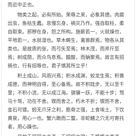
而近中正也。
物类之起，必有所始。荣辱之来，必象其德。肉腐
出虫，鱼枯生蠹。怠慢忘身，祸灾乃作。强自取柱，柔
自取束。邪秽在身，怨之所构。施薪若一，火就燥也，
平地若一，水就湿也。草木畴生，禽兽群焉，物各从其
类也。是故质的张，而弓矢至焉；林木茂，而斧斤至
焉；树成荫，而众鸟息焉。醯酸，而蚋聚焉。故言有招
祸也，行有招辱也，君子慎其所立乎！
积土成山，风雨兴焉；积水成渊，蛟龙生焉；积善
成德，而神明自得，圣心备焉。故不积跬步，无以至千
里；不积小流，无以成江海。骐骥一跃，不能十步；驽
马十驾，功在不舍。锲而舍之，朽木不折；锲而不舍，
金石可镂。蚓无爪牙之利，筋骨之强，上食埃土，下饮
黄泉，用心一也。蟹六跪而二螯，非蛇鳝之穴无可寄托
者，用心躁也。