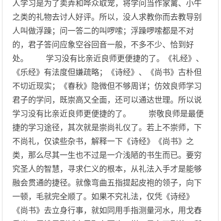
人学习是为了卖弄和哗众取宠，将学问当作家禽、小牛
之类的礼物去讨人好评。所以，没人求教你而去教导别
人叫做浮躁；问一答二的叫啰嗦；浮躁啰嗦都是不对
的，君子答问应象空谷回音一般，不多不少、恰到好
处。 学习没有比亲近良师更便捷的了。《礼经》、
《乐经》有法度但嫌疏略；《诗经》、《尚书》古朴但
不切近现实；《春秋》隐微但不够周详；仿效良师学习
君子的学问，既崇高又全面，还可以通达世理。所以说
学习没有比亲近良师更便捷的了。 崇敬良师是最便
捷的学习途径，其次就是崇尚礼仪了。若上不崇师，下
不尚礼，仅读些杂书，解释一下《诗经》《尚书》之
类，那么尽其一生也不过是一介浅陋的书生而已。要穷
究圣人的智慧，寻求仁义的根本，从礼法入手才是能够
融会贯通的捷径。就像弯曲五指提起皮袍的领子，向下
一顿，毛就完全顺了。如果不究礼法，仅凭《诗经》
《尚书》去立身行事，就如同用手指测量河水，用戈舂