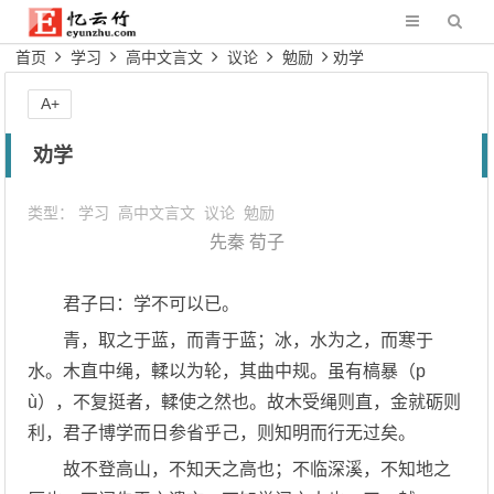
首页
学习
高中文言文
议论
勉励
劝学
A+
劝学
类型：
学习
高中文言文
议论
勉励
先秦
荀子
君子曰：学不可以已。
青，取之于蓝，而青于蓝；冰，水为之，而寒于
水。木直中绳，輮以为轮，其曲中规。虽有槁暴（p
ù），不复挺者，輮使之然也。故木受绳则直，金就砺则
利，君子博学而日参省乎己，则知明而行无过矣。
故不登高山，不知天之高也；不临深溪，不知地之