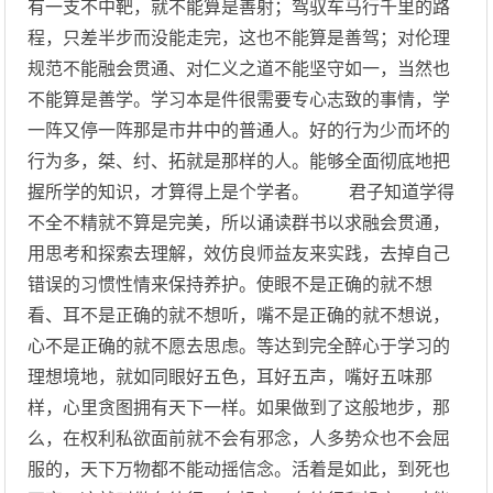
有一支不中靶，就不能算是善射；驾驭车马行千里的路
程，只差半步而没能走完，这也不能算是善驾；对伦理
规范不能融会贯通、对仁义之道不能坚守如一，当然也
不能算是善学。学习本是件很需要专心志致的事情，学
一阵又停一阵那是市井中的普通人。好的行为少而坏的
行为多，桀、纣、拓就是那样的人。能够全面彻底地把
握所学的知识，才算得上是个学者。 君子知道学得
不全不精就不算是完美，所以诵读群书以求融会贯通，
用思考和探索去理解，效仿良师益友来实践，去掉自己
错误的习惯性情来保持养护。使眼不是正确的就不想
看、耳不是正确的就不想听，嘴不是正确的就不想说，
心不是正确的就不愿去思虑。等达到完全醉心于学习的
理想境地，就如同眼好五色，耳好五声，嘴好五味那
样，心里贪图拥有天下一样。如果做到了这般地步，那
么，在权利私欲面前就不会有邪念，人多势众也不会屈
服的，天下万物都不能动摇信念。活着是如此，到死也