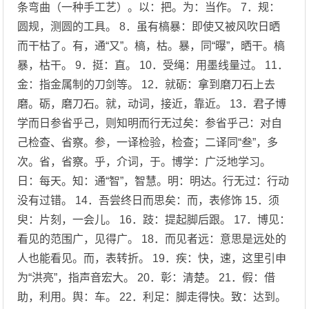
条弯曲（一种手工艺）。以：把。为：当作。 7．规：
圆规，测圆的工具。 8．虽有槁暴：即使又被风吹日晒
而干枯了。有，通“又”。槁，枯。暴，同“曝”，晒干。槁
暴，枯干。 9．挺：直。 10．受绳：用墨线量过。 11．
金：指金属制的刀剑等。 12．就砺：拿到磨刀石上去
磨。砺，磨刀石。就，动词，接近，靠近。 13．君子博
学而日参省乎己，则知明而行无过矣：参省乎己：对自
己检查、省察。参，一译检验，检查；二译同“叁”，多
次。省，省察。乎，介词，于。博学：广泛地学习。
日：每天。知：通“智”，智慧。明：明达。行无过：行动
没有过错。 14．吾尝终日而思矣：而，表修饰 15．须
臾：片刻，一会儿。 16．跂：提起脚后跟。 17．博见：
看见的范围广，见得广。 18．而见者远：意思是远处的
人也能看见。而，表转折。 19．疾：快，速，这里引申
为“洪亮”，指声音宏大。 20．彰：清楚。 21．假：借
助，利用。舆：车。 22．利足：脚走得快。致：达到。