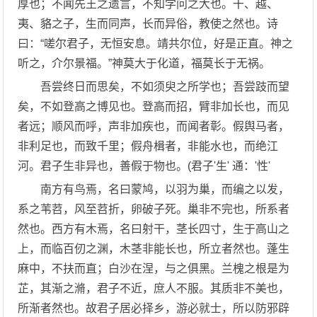
厚也；不闻先王之遗言，不知学问之大也。干、越、
夷、貉之子，生而同声，长而异俗，教使之然也。诗
曰：“嗟尔君子，无恒安息。靖共尔位，好是正直。神之
听之，介尔景福。”神莫大于化道，福莫长于无祸。
吾尝终日而思矣，不如须臾之所学也；吾尝跂而望
矣，不如登高之博见也。登高而招，臂非加长也，而见
者远；顺风而呼，声非加疾也，而闻者彰。假舆马者，
非利足也，而致千里；假舟楫者，非能水也，而绝江
河。君子生非异也，善假于物也。(君子'生' 通：'性'
南方有鸟焉，名曰蒙鸠，以羽为巢，而编之以发，
系之苇苕，风至苕折，卵破子死。巢非不完也，所系者
然也。西方有木焉，名曰射干，茎长四寸，生于高山之
上，而临百仞之渊，木茎非能长也，所立者然也。蓬生
麻中，不扶而直；白沙在涅，与之俱黑。兰槐之根是为
芷，其渐之滫，君子不近，庶人不服。其质非不美也，
所渐者然也。故君子居必择乡，游必就士，所以防邪辟