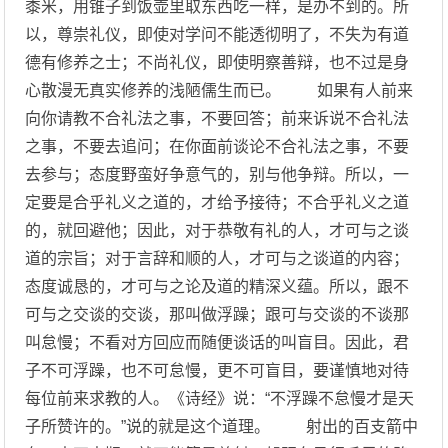
黍米，用锥子到饭壶里取东西吃一样，是办不到的。所
以，尊崇礼仪，即使对学问不能透彻明了，不失为有道
德有修养之士；不尚礼仪，即使明察善辩，也不过是身
心散漫无真实修养的浅陋儒生而已。 如果有人前来
向你请教不合礼法之事，不要回答；前来诉说不合礼法
之事，不要去追问；在你面前谈论不合礼法之事，不要
去参与；态度野蛮好争意气的，别与他争辩。所以，一
定要是合乎礼义之道的，才给予接待；不合乎礼义之道
的，就回避他；因此，对于恭敬有礼的人，才可与之谈
道的宗旨；对于言辞和顺的人，才可与之谈道的内容；
态度诚恳的，才可与之论及道的精深义蕴。所以，跟不
可与之交谈的交谈，那叫做浮躁；跟可与交谈的不谈那
叫怠慢；不看对方回应而随便谈话的叫盲目。因此，君
子不可浮躁，也不可怠慢，更不可盲目，要谨慎地对待
每位前来求教的人。《诗经》说：“不浮躁不怠慢才是天
子所赞许的。”说的就是这个道理。 射出的百支箭中