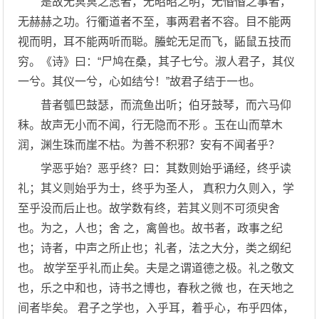
是故无冥冥之志者，无昭昭之明；无惛惛之事者，
无赫赫之功。行衢道者不至，事两君者不容。目不能两
视而明，耳不能两听而聪。螣蛇无足而飞，鼫鼠五技而
穷。《诗》曰：“尸鸠在桑，其子七兮。淑人君子，其仪
一兮。其仪一兮，心如结兮！”故君子结于一也。
昔者瓠巴鼓瑟，而流鱼出听；伯牙鼓琴，而六马仰
秣。故声无小而不闻，行无隐而不形 。玉在山而草木
润，渊生珠而崖不枯。为善不积邪？安有不闻者乎？
学恶乎始？恶乎终？曰：其数则始乎诵经，终乎读
礼；其义则始乎为士，终乎为圣人， 真积力久则入，学
至乎没而后止也。故学数有终，若其义则不可须臾舍
也。为之，人也；舍 之，禽兽也。故书者，政事之纪
也；诗者，中声之所止也；礼者，法之大分，类之纲纪
也。 故学至乎礼而止矣。夫是之谓道德之极。礼之敬文
也，乐之中和也，诗书之博也，春秋之微 也，在天地之
间者毕矣。 君子之学也，入乎耳，着乎心，布乎四体，