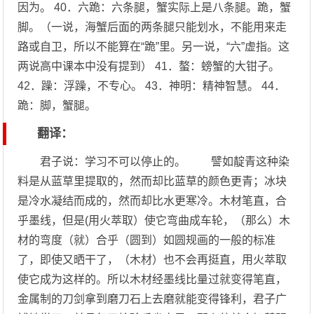
因为。 40．六跪：六条腿，蟹实际上是八条腿。跪，蟹
脚。（一说，海蟹后面的两条腿只能划水，不能用来走
路或自卫，所以不能算在“跪”里。另一说，“六”虚指。这
两说高中课本中没有提到） 41．螯：螃蟹的大钳子。
42．躁：浮躁，不专心。 43．神明：精神智慧。 44．
跪：脚，蟹腿。
翻译：
君子说：学习不可以停止的。 譬如靛青这种染
料是从蓝草里提取的，然而却比蓝草的颜色更青；冰块
是冷水凝结而成的，然而却比水更寒冷。木材笔直，合
乎墨线，但是(用火萃取）使它弯曲成车轮，（那么）木
材的弯度（就）合乎（圆到）如圆规画的一般的标准
了，即使又晒干了，（木材）也不会再挺直，用火萃取
使它成为这样的。所以木材经墨线比量过就变得笔直，
金属制的刀剑拿到磨刀石上去磨就能变得锋利，君子广