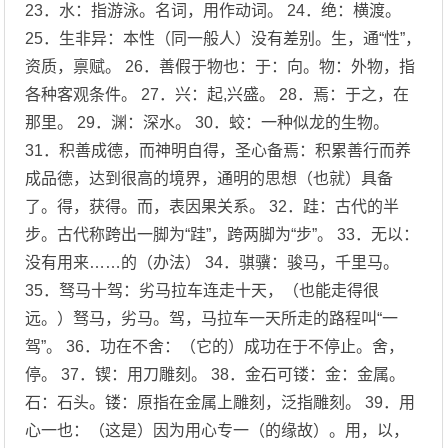
23．水：指游泳。名词，用作动词。 24．绝：横渡。
25．生非异：本性（同一般人）没有差别。生，通“性”，
资质，禀赋。 26．善假于物也：于：向。物：外物，指
各种客观条件。 27．兴：起,兴盛。 28．焉：于之，在
那里。 29．渊：深水。 30．蛟：一种似龙的生物。
31．积善成德，而神明自得，圣心备焉：积累善行而养
成品德，达到很高的境界，通明的思想（也就）具备
了。得，获得。而，表因果关系。 32．跬：古代的半
步。古代称跨出一脚为“跬”，跨两脚为“步”。 33．无以：
没有用来……的（办法） 34．骐骥：骏马，千里马。
35．驽马十驾：劣马拉车连走十天，（也能走得很
远。）驽马，劣马。驾，马拉车一天所走的路程叫“一
驾”。 36．功在不舍：（它的）成功在于不停止。舍，
停。 37．锲：用刀雕刻。 38．金石可镂：金：金属。
石：石头。镂：原指在金属上雕刻，泛指雕刻。 39．用
心一也：（这是）因为用心专一（的缘故）。用，以，