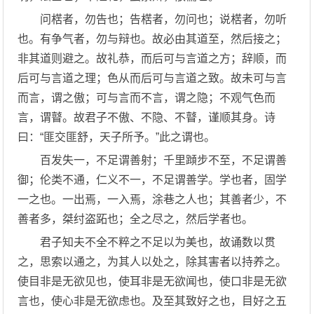
问楛者，勿告也；告楛者，勿问也；说楛者，勿听
也。有争气者，勿与辩也。故必由其道至，然后接之；
非其道则避之。故礼恭，而后可与言道之方；辞顺，而
后可与言道之理；色从而后可与言道之致。故未可与言
而言，谓之傲；可与言而不言，谓之隐；不观气色而
言，谓瞽。故君子不傲、不隐、不瞽，谨顺其身。诗
曰：“匪交匪舒，天子所予。”此之谓也。
百发失一，不足谓善射；千里蹞步不至，不足谓善
御；伦类不通，仁义不一，不足谓善学。学也者，固学
一之也。一出焉，一入焉，涂巷之人也；其善者少，不
善者多，桀纣盗跖也；全之尽之，然后学者也。
君子知夫不全不粹之不足以为美也，故诵数以贯
之，思索以通之，为其人以处之，除其害者以持养之。
使目非是无欲见也，使耳非是无欲闻也，使口非是无欲
言也，使心非是无欲虑也。及至其致好之也，目好之五