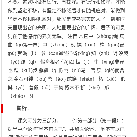
不变。这就叫做有德行、有操守。有德行和操守，才能
做到坚定不移，有坚定不移然后才有随机应对。能做到
坚定不移和随机应对，那就是成熟完美的人了。到那时
天显现出它的光明，大地显现出它的广阔，君子的可贵
则在于他德行的完美无缺。 注音 木直中（zhòng)绳 其
曲（qu第一声）中（zhòng）规 揉（róu） 槁（gǎo)暴
(pù) 就砺（lì） 参（cān通“叁”)省(xǐng) 知（zhì）明 须臾
（yú) 跂（qǐ） 假舟楫者 假(jiǎ) 楫（jí） 生（xìng)非异
也 跬（kuǐ )步 骐骥（qí jì) 驽（nú)马十驾 锲（qiè)而舍
之 金石可镂（lòu) 螯（áo ) 蛇鳝（shàn） 朽（xiǔ） 假
舆（yú） 善假（jiǎ）于物 朽木不 折（zhé） 爪
（zhǎo） 牙
赏析：
课文可分为三部分。 ①第一部分（第一段）：
提出中心论点“学不可以已“，并加以论述。“学不可以已