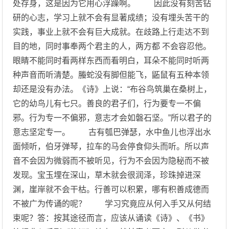
处存身，这是因为它用心浮躁啊。 因此没有刻苦钻
研的心志，学习上就不会有显著成绩；没有埋头苦干的
实践，事业上就不会有巨大成就。在歧路上行走达不到
目的地，同时事奉两个君主的人，两方都 不会容忍他。
眼睛不能同时看两样东西而看明白，耳朵不能同时听两
种声音而听清楚。螣蛇没有脚但能飞，鼫鼠有五种本领
却还是没有办法。《诗》上说：“布谷鸟筑巢在桑树上，
它的幼鸟儿有七只。善良的君子们，行为要专一不偏
邪。行为专一不偏邪，意志才会如磐石坚。”所以君子的
意志坚定专一。 古有瓠巴弹瑟，水中鱼儿也浮出水
面倾听，伯牙弹琴，拉车的马会停食仰头而听。所以声
音不会因为微弱而不被听见，行为不会因为隐秘而不被
发现。宝玉埋在深山，草木就会很润泽，珍珠掉进深
渊，崖岸就不会干枯。行善可以积累，哪有积善成德而
不被广为传诵的呢？ 学习究竟应从何入手又从何结
束呢？答：按其途径而言，应该从诵读《诗》、《书》