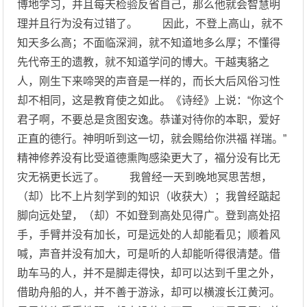
博地学习，并且每天检验反省自己，那么他就会智慧明
理并且行为没有过错了。 因此，不登上高山，就不
知天多么高；不面临深涧，就不知道地多么厚；不懂得
先代帝王的遗教，就不知道学问的博大。干越夷貉之
人，刚生下来啼哭的声音是一样的，而长大后风俗习性
却不相同，这是教育使之如此。《诗经》上说：“你这个
君子啊，不要总是贪图安逸。恭谨对待你的本职，爱好
正直的德行。神明听到这一切，就会赐给你洪福 祥瑞。”
精神修养没有比受道德熏陶感染更大了，福分没有比无
灾无祸更长远了。 我曾经一天到晚地冥思苦想，
（却）比不上片刻学到的知识（收获大）；我曾经踮起
脚向远处望，（却）不如登到高处见得广。登到高处招
手，手臂并没有加长，可是远处的人却能看见；顺着风
喊，声音并没有加大，可是听的人却能听得很清楚。借
助车马的人，并不是脚走得快，却可以达到千里之外，
借助舟船的人，并不善于游泳，却可以横渡长江黄河。