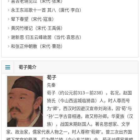
喜吉老甥见过（宋代·张耒）
永王东巡歌十一首 其八（唐代·李白）
辇下春望（宋代·寇准）
黄冈竹楼记（宋代·王禹偁）
谢新恩 归五云峰故居（当代·袁思古）
和张正仲朝散（宋代·曹勋）
荀子简介
荀子
先秦
荀子（约公元前313－前238），名况，赵国
猗氏（今山西运城临猗县）人，时人尊而号
为“卿”，西汉时因避汉宣帝刘询讳，因“荀”与
“孙”二字古音相通，故又称孙卿。华夏族（汉
族），战国末期赵国人。著名思想家、文学
家、政治家，儒家代表人物之一，时人尊称“荀卿”。曾三次出齐国
稷下学宫的祭酒，后为楚兰陵（今山东兰陵）令。荀子对儒家思想