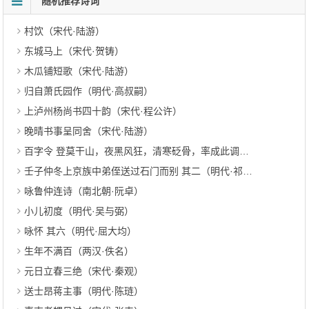
随机推荐诗词
村饮（宋代·陆游）
东城马上（宋代·贺铸）
木瓜铺短歌（宋代·陆游）
归自萧氏园作（明代·高叔嗣）
上泸州杨尚书四十韵（宋代·程公许）
晚晴书事呈同舍（宋代·陆游）
百字令 登莫干山，夜黑风狂，清寒砭骨，率成此调（清代·吕碧城）
壬子仲冬上京族中弟侄送过石门而别 其二（明代·祁顺）
咏鲁仲连诗（南北朝·阮卓）
小儿初度（明代·吴与弼）
咏怀 其六（明代·屈大均）
生年不满百（两汉·佚名）
元日立春三绝（宋代·秦观）
送士昂蒋主事（明代·陈琏）