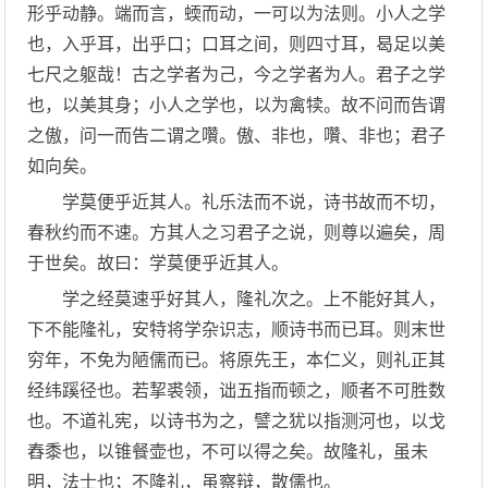
形乎动静。端而言，蝡而动，一可以为法则。小人之学
也，入乎耳，出乎口；口耳之间，则四寸耳，曷足以美
七尺之躯哉！古之学者为己，今之学者为人。君子之学
也，以美其身；小人之学也，以为禽犊。故不问而告谓
之傲，问一而告二谓之囋。傲、非也，囋、非也；君子
如向矣。
学莫便乎近其人。礼乐法而不说，诗书故而不切，
春秋约而不速。方其人之习君子之说，则尊以遍矣，周
于世矣。故曰：学莫便乎近其人。
学之经莫速乎好其人，隆礼次之。上不能好其人，
下不能隆礼，安特将学杂识志，顺诗书而已耳。则末世
穷年，不免为陋儒而已。将原先王，本仁义，则礼正其
经纬蹊径也。若挈裘领，诎五指而顿之，顺者不可胜数
也。不道礼宪，以诗书为之，譬之犹以指测河也，以戈
舂黍也，以锥餐壶也，不可以得之矣。故隆礼，虽未
明，法士也；不隆礼，虽察辩，散儒也。