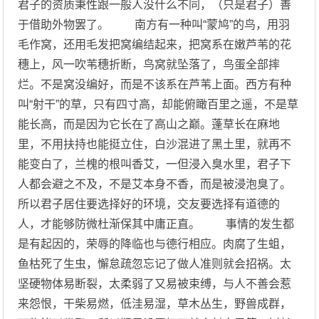
君子的资质秉性跟一般人没什么不同，（只是君子）善
于借助外物罢了。 南方有一种叫“蒙鸠”的鸟，用羽
毛作窝，还用毛发把窝编结起来，把窝系在嫩芦苇的花
穗上，风一吹苇穗折断，鸟窝就坠落了，鸟蛋全部摔
烂。不是窝没编好，而是不该系在芦苇上面。西方有种
叫“射干”的草，只有四寸高，却能俯瞰百里之遥，不是草
能长高，而是因为它长在了高山之巅。蓬草长在麻地
里，不用扶持也能挺立住，白沙混进了黑土里，就再不
能变白了，兰槐的根叫香艾，一但浸入臭水里，君子下
人都会避之不及，不是艾本身不香，而是被浸泡臭了。
所以君子居住要选择好的环境，交友要选择有道德的
人，才能够防微杜渐保其中庸正直。 事情的发生都
是有起因的，荣辱的降临也与德行相应。肉腐了生蛆，
鱼枯死了生虫，懈怠疏忽忘记了做人准则就会招祸。太
坚硬物体易断裂，太柔弱了又易被束缚，与人不善会惹
来怨恨，干柴易燃，低洼易湿，草木丛生，野兽成群，