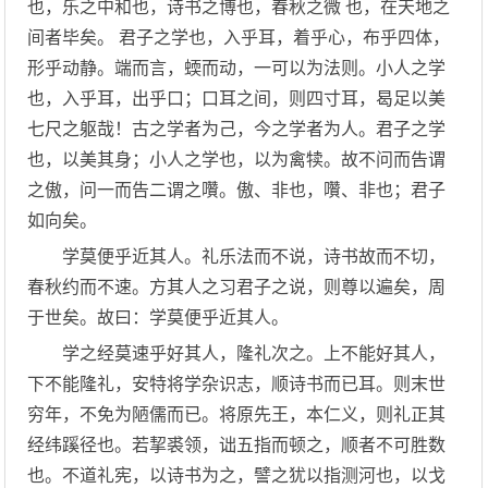
也，乐之中和也，诗书之博也，春秋之微 也，在天地之
间者毕矣。 君子之学也，入乎耳，着乎心，布乎四体，
形乎动静。端而言，蝡而动，一可以为法则。小人之学
也，入乎耳，出乎口；口耳之间，则四寸耳，曷足以美
七尺之躯哉！古之学者为己，今之学者为人。君子之学
也，以美其身；小人之学也，以为禽犊。故不问而告谓
之傲，问一而告二谓之囋。傲、非也，囋、非也；君子
如向矣。
学莫便乎近其人。礼乐法而不说，诗书故而不切，
春秋约而不速。方其人之习君子之说，则尊以遍矣，周
于世矣。故曰：学莫便乎近其人。
学之经莫速乎好其人，隆礼次之。上不能好其人，
下不能隆礼，安特将学杂识志，顺诗书而已耳。则末世
穷年，不免为陋儒而已。将原先王，本仁义，则礼正其
经纬蹊径也。若挈裘领，诎五指而顿之，顺者不可胜数
也。不道礼宪，以诗书为之，譬之犹以指测河也，以戈