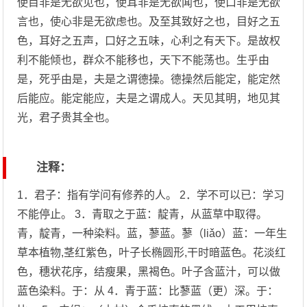
使目非是无欲见也，使耳非是无欲闻也，使口非是无欲
言也，使心非是无欲虑也。及至其致好之也，目好之五
色，耳好之五声，口好之五味，心利之有天下。是故权
利不能倾也，群众不能移也，天下不能荡也。生乎由
是，死乎由是，夫是之谓德操。德操然后能定，能定然
后能应。能定能应，夫是之谓成人。天见其明，地见其
光，君子贵其全也。
注释：
1．君子：指有学问有修养的人。 2．学不可以已：学习
不能停止。 3．青取之于蓝：靛青，从蓝草中取得。
青，靛青，一种染料。蓝，蓼蓝。蓼（liǎo）蓝：一年生
草本植物,茎红紫色，叶子长椭圆形,干时暗蓝色。花淡红
色，穗状花序，结瘦果，黑褐色。叶子含蓝汁，可以做
蓝色染料。于：从 4．青于蓝：比蓼蓝（更）深。于：