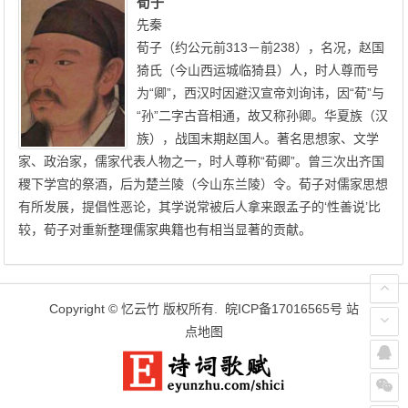
荀子
先秦
荀子（约公元前313－前238），名况，赵国
猗氏（今山西运城临猗县）人，时人尊而号
为“卿”，西汉时因避汉宣帝刘询讳，因“荀”与
“孙”二字古音相通，故又称孙卿。华夏族（汉
族），战国末期赵国人。著名思想家、文学
家、政治家，儒家代表人物之一，时人尊称“荀卿”。曾三次出齐国
稷下学宫的祭酒，后为楚兰陵（今山东兰陵）令。荀子对儒家思想
有所发展，提倡性恶论，其学说常被后人拿来跟孟子的‘性善说’比
较，荀子对重新整理儒家典籍也有相当显著的贡献。
Copyright ©
忆云竹
版权所有.
皖ICP备17016565号
站
点地图