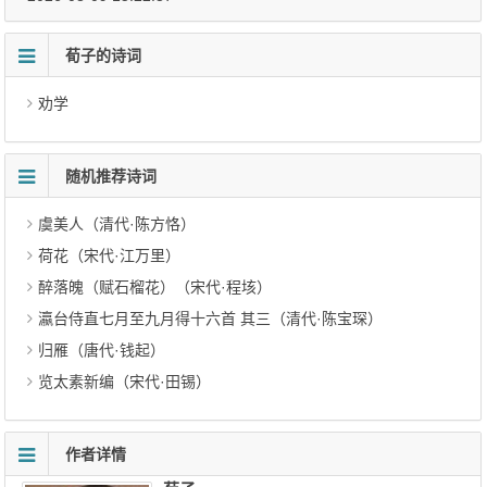
荀子的诗词
劝学
随机推荐诗词
虞美人（清代·陈方恪）
荷花（宋代·江万里）
醉落魄（赋石榴花）（宋代·程垓）
瀛台侍直七月至九月得十六首 其三（清代·陈宝琛）
归雁（唐代·钱起）
览太素新编（宋代·田锡）
作者详情