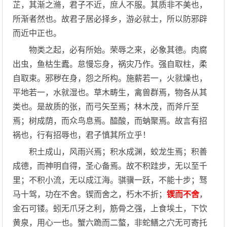
芷，其渐之滫，君子不近，庶人不服。其质非不美也，
所渐者然也。故君子居必择乡，游必就士，所以防邪辟
而近中正也。
物类之起，必有所始。荣辱之来，必象其德。肉腐
出虫，鱼枯生蠹。怠慢忘身，祸灾乃作。强自取柱，柔
自取束。邪秽在身，怨之所构。施薪若一，火就燥也，
平地若一，水就湿也。草木畴生，禽兽群焉，物各从其
类也。是故质的张，而弓矢至焉；林木茂，而斧斤至
焉；树成荫，而众鸟息焉。醯酸，而蚋聚焉。故言有招
祸也，行有招辱也，君子慎其所立乎！
积土成山，风雨兴焉；积水成渊，蛟龙生焉；积善
成德，而神明自得，圣心备焉。故不积跬步，无以至千
里；不积小流，无以成江海。骐骥一跃，不能十步；驽
马十驾，功在不舍。锲而舍之，朽木不折；
锲而不舍
，
金石可镂。蚓无爪牙之利，筋骨之强，上食埃土，下饮
黄泉，用心一也。蟹六跪而二螯，非蛇鳝之穴无可寄托