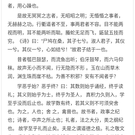
者，用心躁也。
是故无冥冥之志者，无昭昭之明；无惛惛之事者，
无赫赫之功。行衢道者不至，事两君者不容。目不能两
视而明，耳不能两听而聪。螣蛇无足而飞，鼫鼠五技而
穷。《诗》曰：“尸鸠在桑，其子七兮。淑人君子，其仪
一兮。其仪一兮，心如结兮！”故君子结于一也。
昔者瓠巴鼓瑟，而流鱼出听；伯牙鼓琴，而六马仰
秣。故声无小而不闻，行无隐而不形 。玉在山而草木
润，渊生珠而崖不枯。为善不积邪？安有不闻者乎？
学恶乎始？恶乎终？曰：其数则始乎诵经，终乎读
礼；其义则始乎为士，终乎为圣人， 真积力久则入，学
至乎没而后止也。故学数有终，若其义则不可须臾舍
也。为之，人也；舍 之，禽兽也。故书者，政事之纪
也；诗者，中声之所止也；礼者，法之大分，类之纲纪
也。 故学至乎礼而止矣。夫是之谓道德之极。礼之敬文