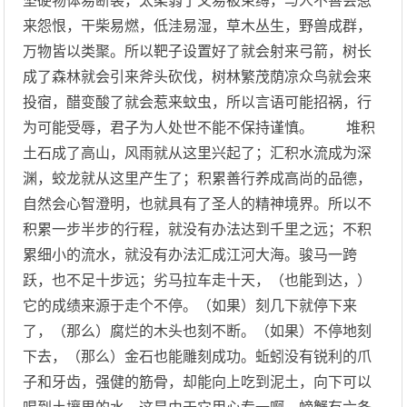
坚硬物体易断裂，太柔弱了又易被束缚，与人不善会惹
来怨恨，干柴易燃，低洼易湿，草木丛生，野兽成群，
万物皆以类聚。所以靶子设置好了就会射来弓箭，树长
成了森林就会引来斧头砍伐，树林繁茂荫凉众鸟就会来
投宿，醋变酸了就会惹来蚊虫，所以言语可能招祸，行
为可能受辱，君子为人处世不能不保持谨慎。 堆积
土石成了高山，风雨就从这里兴起了；汇积水流成为深
渊，蛟龙就从这里产生了；积累善行养成高尚的品德，
自然会心智澄明，也就具有了圣人的精神境界。所以不
积累一步半步的行程，就没有办法达到千里之远；不积
累细小的流水，就没有办法汇成江河大海。骏马一跨
跃，也不足十步远；劣马拉车走十天，（也能到达，）
它的成绩来源于走个不停。（如果）刻几下就停下来
了，（那么）腐烂的木头也刻不断。（如果）不停地刻
下去，（那么）金石也能雕刻成功。蚯蚓没有锐利的爪
子和牙齿，强健的筋骨，却能向上吃到泥土，向下可以