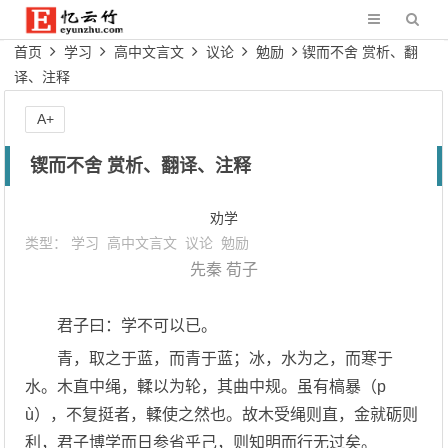
首页
学习
高中文言文
议论
勉励
锲而不舍 赏析、翻
译、注释
A+
锲而不舍 赏析、翻译、注释
劝学
类型：
学习
高中文言文
议论
勉励
先秦
荀子
君子曰：学不可以已。
青，取之于蓝，而青于蓝；冰，水为之，而寒于
水。木直中绳，輮以为轮，其曲中规。虽有槁暴（p
ù），不复挺者，輮使之然也。故木受绳则直，金就砺则
利，君子博学而日参省乎己，则知明而行无过矣。