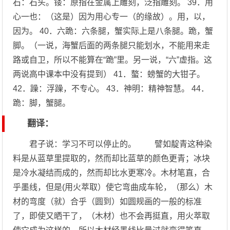
石：石头。镂：原指在金属上雕刻，泛指雕刻。 39．用
心一也：（这是）因为用心专一（的缘故）。用，以，
因为。 40．六跪：六条腿，蟹实际上是八条腿。跪，蟹
脚。（一说，海蟹后面的两条腿只能划水，不能用来走
路或自卫，所以不能算在“跪”里。另一说，“六”虚指。这
两说高中课本中没有提到） 41．螯：螃蟹的大钳子。
42．躁：浮躁，不专心。 43．神明：精神智慧。 44．
跪：脚，蟹腿。
翻译：
君子说：学习不可以停止的。 譬如靛青这种染
料是从蓝草里提取的，然而却比蓝草的颜色更青；冰块
是冷水凝结而成的，然而却比水更寒冷。木材笔直，合
乎墨线，但是(用火萃取）使它弯曲成车轮，（那么）木
材的弯度（就）合乎（圆到）如圆规画的一般的标准
了，即使又晒干了，（木材）也不会再挺直，用火萃取