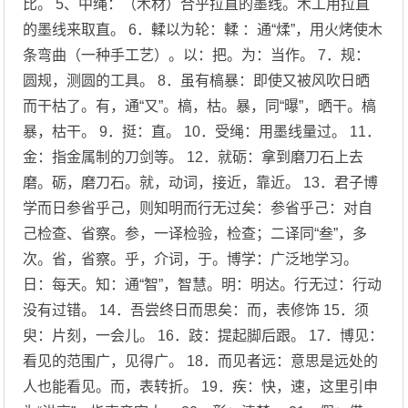
比。 5、中绳：（木材）合乎拉直的墨线。木工用拉直
的墨线来取直。 6．輮以为轮：輮 ：通“煣”，用火烤使木
条弯曲（一种手工艺）。以：把。为：当作。 7．规：
圆规，测圆的工具。 8．虽有槁暴：即使又被风吹日晒
而干枯了。有，通“又”。槁，枯。暴，同“曝”，晒干。槁
暴，枯干。 9．挺：直。 10．受绳：用墨线量过。 11．
金：指金属制的刀剑等。 12．就砺：拿到磨刀石上去
磨。砺，磨刀石。就，动词，接近，靠近。 13．君子博
学而日参省乎己，则知明而行无过矣：参省乎己：对自
己检查、省察。参，一译检验，检查；二译同“叁”，多
次。省，省察。乎，介词，于。博学：广泛地学习。
日：每天。知：通“智”，智慧。明：明达。行无过：行动
没有过错。 14．吾尝终日而思矣：而，表修饰 15．须
臾：片刻，一会儿。 16．跂：提起脚后跟。 17．博见：
看见的范围广，见得广。 18．而见者远：意思是远处的
人也能看见。而，表转折。 19．疾：快，速，这里引申