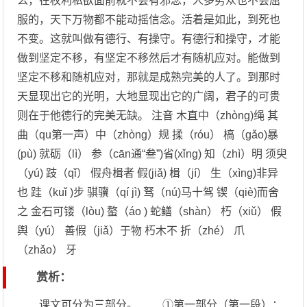
么，在权利私欲面前就不会有邪念，人多势众也不会屈
服的，天下万物都不能动摇信念。活着是如此，到死也
不变。这就叫做有德行、有操守。有德行和操守，才能
做到坚定不移，有坚定不移然后才有随机应对。能做到
坚定不移和随机应对，那就是成熟完美的人了。到那时
天显现出它的光明，大地显现出它的广阔，君子的可贵
则在于他德行的完美无缺。 注音 木直中（zhòng)绳 其
曲（qu第一声）中（zhòng）规 揉（róu） 槁（gǎo)暴
(pù) 就砺（lì） 参（cān通“叁”)省(xǐng) 知（zhì）明 须臾
（yú) 跂（qǐ） 假舟楫者 假(jiǎ) 楫（jí） 生（xìng)非异
也 跬（kuǐ )步 骐骥（qí jì) 驽（nú)马十驾 锲（qiè)而舍
之 金石可镂（lòu) 螯（áo ) 蛇鳝（shàn） 朽（xiǔ） 假
舆（yú） 善假（jiǎ）于物 朽木不 折（zhé） 爪
（zhǎo） 牙
赏析：
课文可分为三部分。 ①第一部分（第一段）：