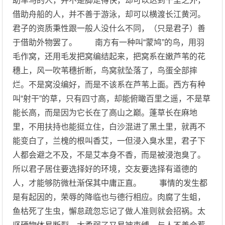
助车马的人，并不是脚走得快，却可以达到千里之外，
借助舟船的人，并不善于游泳，却可以横渡长江黄河。
君子的资质秉性跟一般人没什么不同，（只是君子）善
于借助外物罢了。 南方有一种叫“蒙鸠”的鸟，用羽
毛作窝，还用毛发把窝编结起来，把窝系在嫩芦苇的花
穗上，风一吹苇穗折断，鸟窝就坠落了，鸟蛋全部摔
烂。不是窝没编好，而是不该系在芦苇上面。西方有种
叫“射干”的草，只有四寸高，却能俯瞰百里之遥，不是草
能长高，而是因为它长在了高山之巅。蓬草长在麻地
里，不用扶持也能挺立住，白沙混进了黑土里，就再不
能变白了，兰槐的根叫香艾，一但浸入臭水里，君子下
人都会避之不及，不是艾本身不香，而是被浸泡臭了。
所以君子居住要选择好的环境，交友要选择有道德的
人，才能够防微杜渐保其中庸正直。 事情的发生都
是有起因的，荣辱的降临也与德行相应。肉腐了生蛆，
鱼枯死了生虫，懈怠疏忽忘记了做人准则就会招祸。太