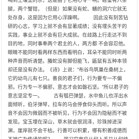
喝到土壤里的水，这是由于它用心专一啊。螃蟹有六条
腿，两个蟹钳，（但是）如果没有蛇、鳝的洞穴它就无
处存身，这是因为它用心浮躁啊。 因此没有刻苦钻
研的心志，学习上就不会有显著成绩；没有埋头苦干的
实践，事业上就不会有巨大成就。在歧路上行走达不到
目的地，同时事奉两个君主的人，两方都 不会容忍他。
眼睛不能同时看两样东西而看明白，耳朵不能同时听两
种声音而听清楚。螣蛇没有脚但能飞，鼫鼠有五种本领
却还是没有办法。《诗》上说：“布谷鸟筑巢在桑树上，
它的幼鸟儿有七只。善良的君子们，行为要专一不偏
邪。行为专一不偏邪，意志才会如磐石坚。”所以君子的
意志坚定专一。 古有瓠巴弹瑟，水中鱼儿也浮出水
面倾听，伯牙弹琴，拉车的马会停食仰头而听。所以声
音不会因为微弱而不被听见，行为不会因为隐秘而不被
发现。宝玉埋在深山，草木就会很润泽，珍珠掉进深
渊，崖岸就不会干枯。行善可以积累，哪有积善成德而