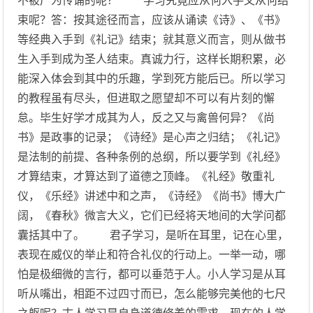
不被广为传诵的呢？ 学习究竟应从何入手又从何结
束呢？答：按其途径而言，应该从诵读《诗》、《书》
等经典入手到《礼记》结束；就其意义而言，则从做书
生入手到成为圣人结束。真诚力行，这样长期积累，必
能深入体会到其中的乐趣，学到死方能后已。所以学习
的教程虽有尽头，但进取之愿望却不可以有片刻的懈
怠。毕生好学才成其为人，反之又与禽兽何异？《尚
书》是政事的记录；《诗经》是心声之归结；《礼记》
是法制的前提、各种条例的总纲，所以要学到《礼经》
才算结束，才算达到了道德之顶峰。《礼经》敬重礼
仪，《乐经》讲述中和之声，《诗经》《尚书》博大广
阔，《春秋》微言大义，它们已经将天地间的大学问都
囊括其中了。 君子学习，是听在耳里，记在心里，
表现在威仪的举止和符合礼仪的行动上。一举一动，哪
怕是极细微的言行，都可以垂范于人。小人学习是从耳
听从嘴出，相距不过四寸而已，怎么能够完美他的七尺