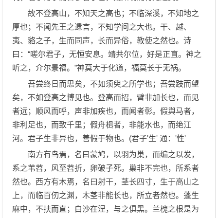
故不登高山，不知天之高也；不临深溪，不知地之
厚也；不闻先王之遗言，不知学问之大也。干、越、
夷、貉之子，生而同声，长而异俗，教使之然也。诗
曰：“嗟尔君子，无恒安息。靖共尔位，好是正直。神之
听之，介尔景福。”神莫大于化道，福莫长于无祸。
吾尝终日而思矣，不如须臾之所学也；吾尝跂而望
矣，不如登高之博见也。登高而招，臂非加长也，而见
者远；顺风而呼，声非加疾也，而闻者彰。假舆马者，
非利足也，而致千里；假舟楫者，非能水也，而绝江
河。君子生非异也，善假于物也。(君子'生' 通：'性'
南方有鸟焉，名曰蒙鸠，以羽为巢，而编之以发，
系之苇苕，风至苕折，卵破子死。巢非不完也，所系者
然也。西方有木焉，名曰射干，茎长四寸，生于高山之
上，而临百仞之渊，木茎非能长也，所立者然也。蓬生
麻中，不扶而直；白沙在涅，与之俱黑。兰槐之根是为