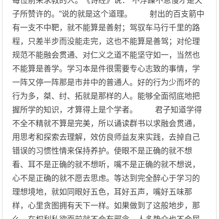
每位前来求教的人。《诗经》说：“不浮躁不怠慢才是天
子所赞许的。”说的就是这个道理。 射出的百支箭中
有一支不中靶，就不能算是善射；驾驭车马行千里的路
程，只差半步而没能走完，这也不能算是善驾；对伦理
规范不能融会贯通、对仁义之道不能坚守如一，当然也
不能算是善学。学习本是件很需要专心志致的事情，学
一阵又停一阵那是市井中的普通人。好的行为少而坏的
行为多，桀、纣、拓就是那样的人。能够全面彻底地把
握所学的知识，才算得上是个学者。 君子知道学得
不全不精就不算是完美，所以诵读群书以求融会贯通，
用思考和探索去理解，效仿良师益友来实践，去掉自己
错误的习惯性情来保持养护。使眼不是正确的就不想
看、耳不是正确的就不想听，嘴不是正确的就不想说，
心不是正确的就不愿去思虑。等达到完全醉心于学习的
理想境地，就如同眼好五色，耳好五声，嘴好五味那
样，心里贪图拥有天下一样。如果做到了这般地步，那