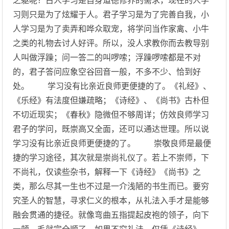
之躯呢？古人学习是自身道德修养的需求，现在的人学
习则只是为了炫耀于人。君子学习是为了完善自我，小
人学习是为了卖弄和哗众取宠，将学问当作家禽、小牛
之类的礼物去讨人好评。所以，没人求教你而去教导别
人叫做浮躁；问一答二的叫啰嗦；浮躁啰嗦都是不对
的，君子答问应象空谷回音一般，不多不少、恰到好
处。 学习没有比亲近良师更便捷的了。《礼经》、
《乐经》有法度但嫌疏略；《诗经》、《尚书》古朴但
不切近现实；《春秋》隐微但不够周详；仿效良师学习
君子的学问，既崇高又全面，还可以通达世理。所以说
学习没有比亲近良师更便捷的了。 崇敬良师是最便
捷的学习途径，其次就是崇尚礼仪了。若上不崇师，下
不尚礼，仅读些杂书，解释一下《诗经》《尚书》之
类，那么尽其一生也不过是一介浅陋的书生而已。要穷
究圣人的智慧，寻求仁义的根本，从礼法入手才是能够
融会贯通的捷径。就像弯曲五指提起皮袍的领子，向下