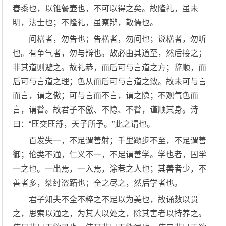
舂黍也，以锥餐壶也，不可以得之矣。故隆礼，虽未
明，法士也；不隆礼，虽察辩，散儒也。
问楛者，勿告也；告楛者，勿问也；说楛者，勿听
也。有争气者，勿与辩也。故必由其道至，然后接之；
非其道则避之。故礼恭，而后可与言道之方；辞顺，而
后可与言道之理；色从而后可与言道之致。故未可与言
而言，谓之傲；可与言而不言，谓之隐；不观气色而
言，谓瞽。故君子不傲、不隐、不瞽，谨顺其身。诗
曰：“匪交匪舒，天子所予。”此之谓也。
百发失一，不足谓善射；千里蹞步不至，不足谓善
御；伦类不通，仁义不一，不足谓善学。学也者，固学
一之也。一出焉，一入焉，涂巷之人也；其善者少，不
善者多，桀纣盗跖也；全之尽之，然后学者也。
君子知夫不全不粹之不足以为美也，故诵数以贯
之，思索以通之，为其人以处之，除其害者以持养之。