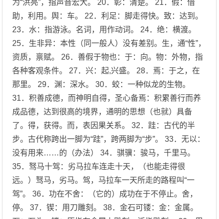
为“洪亮”，指声音宏大。 20．彰：清楚。 21．假：借
助，利用。舆：车。 22．利足：脚走得快。致：达到。
23．水：指游泳。名词，用作动词。 24．绝：横渡。
25．生非异：本性（同一般人）没有差别。生，通“性”，
资质，禀赋。 26．善假于物也：于：向。物：外物，指
各种客观条件。 27．兴：起,兴盛。 28．焉：于之，在
那里。 29．渊：深水。 30．蛟：一种似龙的生物。
31．积善成德，而神明自得，圣心备焉：积累善行而养
成品德，达到很高的境界，通明的思想（也就）具备
了。得，获得。而，表因果关系。 32．跬：古代的半
步。古代称跨出一脚为“跬”，跨两脚为“步”。 33．无以：
没有用来……的（办法） 34．骐骥：骏马，千里马。
35．驽马十驾：劣马拉车连走十天，（也能走得很
远。）驽马，劣马。驾，马拉车一天所走的路程叫“一
驾”。 36．功在不舍：（它的）成功在于不停止。舍，
停。 37．锲：用刀雕刻。 38．金石可镂：金：金属。