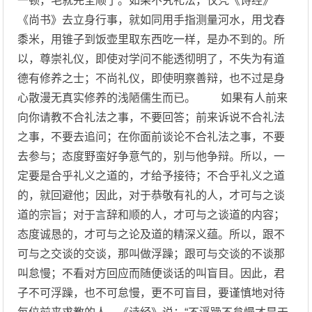
一顿，毛就完全顺了。如果不究礼法，仅凭《诗经》
《尚书》去立身行事，就如同用手指测量河水，用戈舂
黍米，用锥子到饭壶里取东西吃一样，是办不到的。所
以，尊崇礼仪，即使对学问不能透彻明了，不失为有道
德有修养之士；不尚礼仪，即使明察善辩，也不过是身
心散漫无真实修养的浅陋儒生而已。 如果有人前来
向你请教不合礼法之事，不要回答；前来诉说不合礼法
之事，不要去追问；在你面前谈论不合礼法之事，不要
去参与；态度野蛮好争意气的，别与他争辩。所以，一
定要是合乎礼义之道的，才给予接待；不合乎礼义之道
的，就回避他；因此，对于恭敬有礼的人，才可与之谈
道的宗旨；对于言辞和顺的人，才可与之谈道的内容；
态度诚恳的，才可与之论及道的精深义蕴。所以，跟不
可与之交谈的交谈，那叫做浮躁；跟可与交谈的不谈那
叫怠慢；不看对方回应而随便谈话的叫盲目。因此，君
子不可浮躁，也不可怠慢，更不可盲目，要谨慎地对待