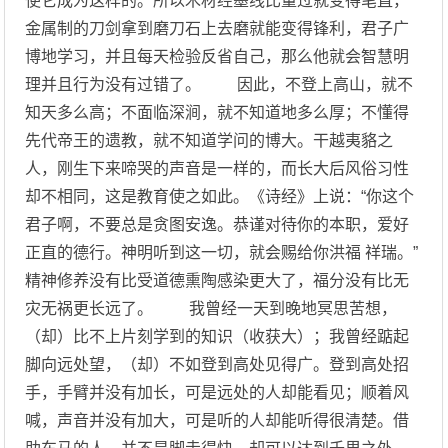
使它成为这样的。所以木材经墨线比量过就变得笔直，
金属制的刀剑拿到磨刀石上去磨就能变得锋利，君子广
博地学习，并且每天检验反省自己，那么他就会智慧明
理并且行为没有过错了。 因此，不登上高山，就不
知天多么高；不面临深涧，就不知道地多么厚；不懂得
先代帝王的遗教，就不知道学问的博大。干越夷貉之
人，刚生下来啼哭的声音是一样的，而长大后风俗习性
却不相同，这是教育使之如此。《诗经》上说：“你这个
君子啊，不要总是贪图安逸。恭谨对待你的本职，爱好
正直的德行。神明听到这一切，就会赐给你洪福 祥瑞。”
精神修养没有比受道德熏陶感染更大了，福分没有比无
灾无祸更长远了。 我曾经一天到晚地冥思苦想，
（却）比不上片刻学到的知识（收获大）；我曾经踮起
脚向远处望，（却）不如登到高处见得广。登到高处招
手，手臂并没有加长，可是远处的人却能看见；顺着风
喊，声音并没有加大，可是听的人却能听得很清楚。借