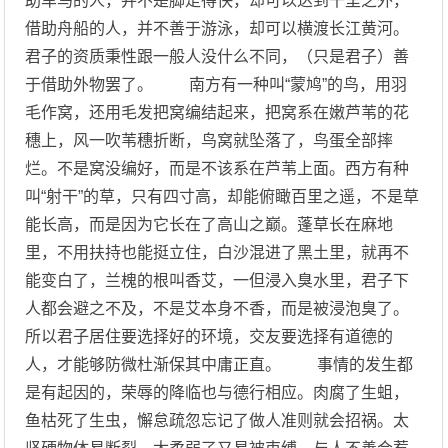
助车马的人，并不是脚走得快，却可以达到千里之外，
借助舟船的人，并不善于游泳，却可以横渡长江黄河。
君子的资质秉性跟一般人没什么不同，（只是君子）善
于借助外物罢了。 南方有一种叫“蒙鸠”的鸟，用羽
毛作窝，还用毛发把窝编结起来，把窝系在嫩芦苇的花
穗上，风一吹苇穗折断，鸟窝就坠落了，鸟蛋全部摔
烂。不是窝没编好，而是不该系在芦苇上面。西方有种
叫“射干”的草，只有四寸高，却能俯瞰百里之遥，不是草
能长高，而是因为它长在了高山之巅。蓬草长在麻地
里，不用扶持也能挺立住，白沙混进了黑土里，就再不
能变白了，兰槐的根叫香艾，一但浸入臭水里，君子下
人都会避之不及，不是艾本身不香，而是被浸泡臭了。
所以君子居住要选择好的环境，交友要选择有道德的
人，才能够防微杜渐保其中庸正直。 事情的发生都
是有起因的，荣辱的降临也与德行相应。肉腐了生蛆，
鱼枯死了生虫，懈怠疏忽忘记了做人准则就会招祸。太