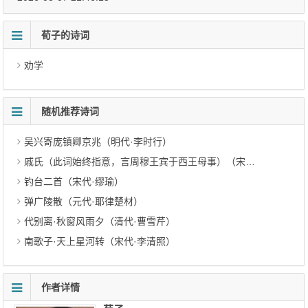
荀子的诗词
劝学
随机推荐诗词
吴兴寄庞镇卿京兆（明代·李时行）
戚氏（此词始终指意，言周穆王宾于西王母事）（宋代·苏轼）
钓台二首（宋代·缪瑜）
弹广陵散（元代·耶律楚材）
代别离·秋窗风雨夕（清代·曹雪芹）
南歌子·天上星河转（宋代·李清照）
作者详情