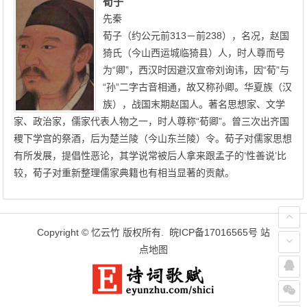
荀子
先秦
荀子（约公元前313－前238），名况，赵国
猗氏（今山西运城临猗县）人，时人尊而号
为“卿”，西汉时因避汉宣帝刘询讳，因“荀”与
“孙”二字古音相通，故又称孙卿。华夏族（汉
族），战国末期赵国人。著名思想家、文学
家、政治家，儒家代表人物之一，时人尊称“荀卿”。曾三次出齐国
稷下学宫的祭酒，后为楚兰陵（今山东兰陵）令。荀子对儒家思想
有所发展，提倡性恶论，其学说常被后人拿来跟孟子的‘性善说’比
较，荀子对重新整理儒家典籍也有相当显著的贡献。
Copyright ©
忆云竹
版权所有.
皖ICP备17016565号
站
点地图