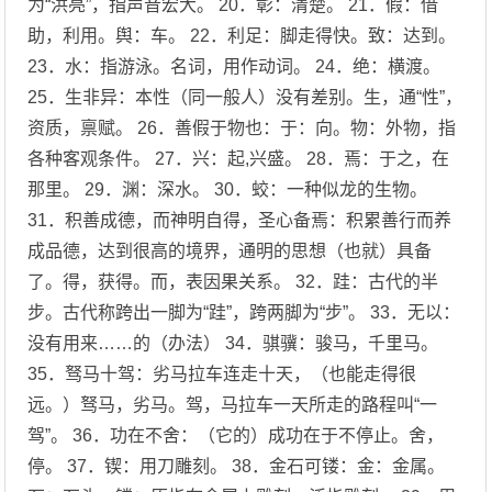
为“洪亮”，指声音宏大。 20．彰：清楚。 21．假：借
助，利用。舆：车。 22．利足：脚走得快。致：达到。
23．水：指游泳。名词，用作动词。 24．绝：横渡。
25．生非异：本性（同一般人）没有差别。生，通“性”，
资质，禀赋。 26．善假于物也：于：向。物：外物，指
各种客观条件。 27．兴：起,兴盛。 28．焉：于之，在
那里。 29．渊：深水。 30．蛟：一种似龙的生物。
31．积善成德，而神明自得，圣心备焉：积累善行而养
成品德，达到很高的境界，通明的思想（也就）具备
了。得，获得。而，表因果关系。 32．跬：古代的半
步。古代称跨出一脚为“跬”，跨两脚为“步”。 33．无以：
没有用来……的（办法） 34．骐骥：骏马，千里马。
35．驽马十驾：劣马拉车连走十天，（也能走得很
远。）驽马，劣马。驾，马拉车一天所走的路程叫“一
驾”。 36．功在不舍：（它的）成功在于不停止。舍，
停。 37．锲：用刀雕刻。 38．金石可镂：金：金属。