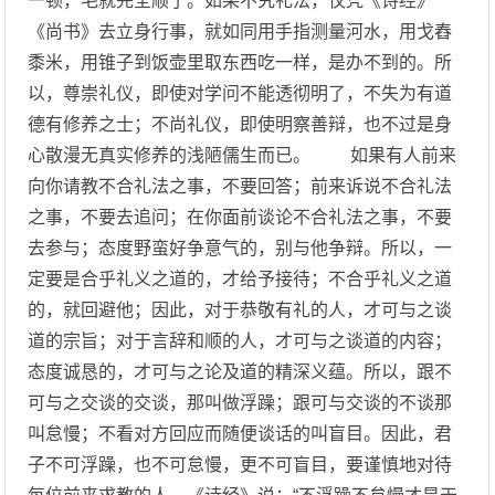
一顿，毛就完全顺了。如果不究礼法，仅凭《诗经》
《尚书》去立身行事，就如同用手指测量河水，用戈舂
黍米，用锥子到饭壶里取东西吃一样，是办不到的。所
以，尊崇礼仪，即使对学问不能透彻明了，不失为有道
德有修养之士；不尚礼仪，即使明察善辩，也不过是身
心散漫无真实修养的浅陋儒生而已。 如果有人前来
向你请教不合礼法之事，不要回答；前来诉说不合礼法
之事，不要去追问；在你面前谈论不合礼法之事，不要
去参与；态度野蛮好争意气的，别与他争辩。所以，一
定要是合乎礼义之道的，才给予接待；不合乎礼义之道
的，就回避他；因此，对于恭敬有礼的人，才可与之谈
道的宗旨；对于言辞和顺的人，才可与之谈道的内容；
态度诚恳的，才可与之论及道的精深义蕴。所以，跟不
可与之交谈的交谈，那叫做浮躁；跟可与交谈的不谈那
叫怠慢；不看对方回应而随便谈话的叫盲目。因此，君
子不可浮躁，也不可怠慢，更不可盲目，要谨慎地对待