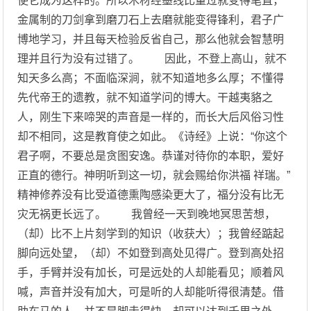
使它成为这样的。所以木材经墨线比量过就变得笔直，
金属制的刀剑拿到磨刀石上去磨就能变得锋利，君子广
博地学习，并且每天检验反省自己，那么他就会智慧明
理并且行为没有过错了。 因此，不登上高山，就不
知天多么高；不面临深涧，就不知道地多么厚；不懂得
先代帝王的遗教，就不知道学问的博大。干越夷貉之
人，刚生下来啼哭的声音是一样的，而长大后风俗习性
却不相同，这是教育使之如此。《诗经》上说：“你这个
君子啊，不要总是贪图安逸。恭谨对待你的本职，爱好
正直的德行。神明听到这一切，就会赐给你洪福 祥瑞。”
精神修养没有比受道德熏陶感染更大了，福分没有比无
灾无祸更长远了。 我曾经一天到晚地冥思苦想，
（却）比不上片刻学到的知识（收获大）；我曾经踮起
脚向远处望，（却）不如登到高处见得广。登到高处招
手，手臂并没有加长，可是远处的人却能看见；顺着风
喊，声音并没有加大，可是听的人却能听得很清楚。借