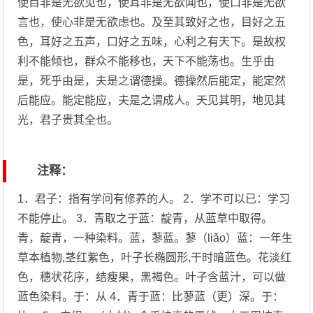
使目非是无欲见也，使耳非是无欲闻也，使口非是无欲
言也，使心非是无欲虑也。及至其致好之也，目好之五
色，耳好之五声，口好之五味，心利之有天下。是故权
利不能倾也，群众不能移也，天下不能荡也。生乎由
是，死乎由是，夫是之谓德操。德操然后能定，能定然
后能应。能定能应，夫是之谓成人。天见其明，地见其
光，君子贵其全也。
注释：
1．君子：指有学问有修养的人。 2．学不可以已：学习
不能停止。 3．青取之于蓝：靛青，从蓝草中取得。
青，靛青，一种染料。蓝，蓼蓝。蓼（liǎo）蓝：一年生
草本植物,茎红紫色，叶子长椭圆形,干时暗蓝色。花淡红
色，穗状花序，结瘦果，黑褐色。叶子含蓝汁，可以做
蓝色染料。于：从 4．青于蓝：比蓼蓝（更）深。于：