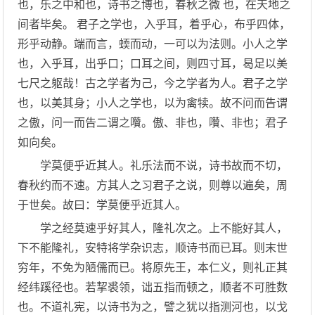
也，乐之中和也，诗书之博也，春秋之微 也，在天地之
间者毕矣。 君子之学也，入乎耳，着乎心，布乎四体，
形乎动静。端而言，蝡而动，一可以为法则。小人之学
也，入乎耳，出乎口；口耳之间，则四寸耳，曷足以美
七尺之躯哉！古之学者为己，今之学者为人。君子之学
也，以美其身；小人之学也，以为禽犊。故不问而告谓
之傲，问一而告二谓之囋。傲、非也，囋、非也；君子
如向矣。
学莫便乎近其人。礼乐法而不说，诗书故而不切，
春秋约而不速。方其人之习君子之说，则尊以遍矣，周
于世矣。故曰：学莫便乎近其人。
学之经莫速乎好其人，隆礼次之。上不能好其人，
下不能隆礼，安特将学杂识志，顺诗书而已耳。则末世
穷年，不免为陋儒而已。将原先王，本仁义，则礼正其
经纬蹊径也。若挈裘领，诎五指而顿之，顺者不可胜数
也。不道礼宪，以诗书为之，譬之犹以指测河也，以戈