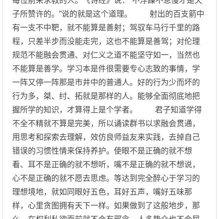
每位前来求教的人。《诗经》说：“不浮躁不怠慢才是天
子所赞许的。”说的就是这个道理。 射出的百支箭中
有一支不中靶，就不能算是善射；驾驭车马行千里的路
程，只差半步而没能走完，这也不能算是善驾；对伦理
规范不能融会贯通、对仁义之道不能坚守如一，当然也
不能算是善学。学习本是件很需要专心志致的事情，学
一阵又停一阵那是市井中的普通人。好的行为少而坏的
行为多，桀、纣、拓就是那样的人。能够全面彻底地把
握所学的知识，才算得上是个学者。 君子知道学得
不全不精就不算是完美，所以诵读群书以求融会贯通，
用思考和探索去理解，效仿良师益友来实践，去掉自己
错误的习惯性情来保持养护。使眼不是正确的就不想
看、耳不是正确的就不想听，嘴不是正确的就不想说，
心不是正确的就不愿去思虑。等达到完全醉心于学习的
理想境地，就如同眼好五色，耳好五声，嘴好五味那
样，心里贪图拥有天下一样。如果做到了这般地步，那