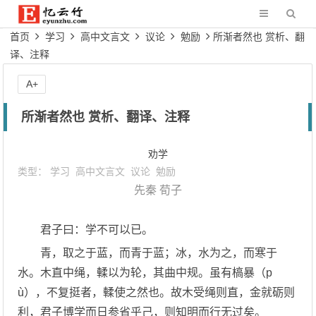
首页
学习
高中文言文
议论
勉励
所渐者然也 赏析、翻
译、注释
A+
所渐者然也 赏析、翻译、注释
劝学
类型：
学习
高中文言文
议论
勉励
先秦
荀子
君子曰：学不可以已。
青，取之于蓝，而青于蓝；冰，水为之，而寒于
水。木直中绳，輮以为轮，其曲中规。虽有槁暴（p
ù），不复挺者，輮使之然也。故木受绳则直，金就砺则
利，君子博学而日参省乎己，则知明而行无过矣。