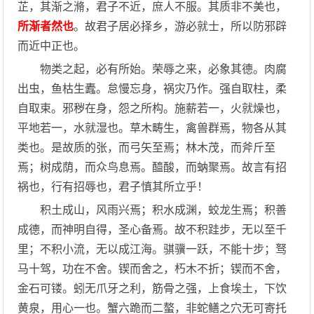
芷，其渐之滫，君子不近，庶人不服。其质非不美也，
所渐者然也
。故君子居必择乡，游必就士，所以防邪辟
而近中正也。
物类之起，必有所始。荣辱之来，必象其德。肉腐
出虫，鱼枯生蠹。怠慢忘身，祸灾乃作。强自取柱，柔
自取束。邪秽在身，怨之所构。施薪若一，火就燥也，
平地若一，水就湿也。草木畴生，禽兽群焉，物各从其
类也。是故质的张，而弓矢至焉；林木茂，而斧斤至
焉；树成荫，而众鸟息焉。醯酸，而蚋聚焉。故言有招
祸也，行有招辱也，君子慎其所立乎！
积土成山，风雨兴焉；积水成渊，蛟龙生焉；积善
成德，而神明自得，圣心备焉。故不积跬步，无以至千
里；不积小流，无以成江海。骐骥一跃，不能十步；驽
马十驾，功在不舍。锲而舍之，朽木不折；锲而不舍，
金石可镂。蚓无爪牙之利，筋骨之强，上食埃土，下饮
黄泉，用心一也。蟹六跪而二螯，非蛇鳝之穴无可寄托