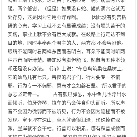
喝到土壤里的水，这是由于它用心专一啊。螃蟹有六条
腿，两个蟹钳，（但是）如果没有蛇、鳝的洞穴它就无
处存身，这是因为它用心浮躁啊。 因此没有刻苦钻
研的心志，学习上就不会有显著成绩；没有埋头苦干的
实践，事业上就不会有巨大成就。在歧路上行走达不到
目的地，同时事奉两个君主的人，两方都 不会容忍他。
眼睛不能同时看两样东西而看明白，耳朵不能同时听两
种声音而听清楚。螣蛇没有脚但能飞，鼫鼠有五种本领
却还是没有办法。《诗》上说：“布谷鸟筑巢在桑树上，
它的幼鸟儿有七只。善良的君子们，行为要专一不偏
邪。行为专一不偏邪，意志才会如磐石坚。”所以君子的
意志坚定专一。 古有瓠巴弹瑟，水中鱼儿也浮出水
面倾听，伯牙弹琴，拉车的马会停食仰头而听。所以声
音不会因为微弱而不被听见，行为不会因为隐秘而不被
发现。宝玉埋在深山，草木就会很润泽，珍珠掉进深
渊，崖岸就不会干枯。行善可以积累，哪有积善成德而