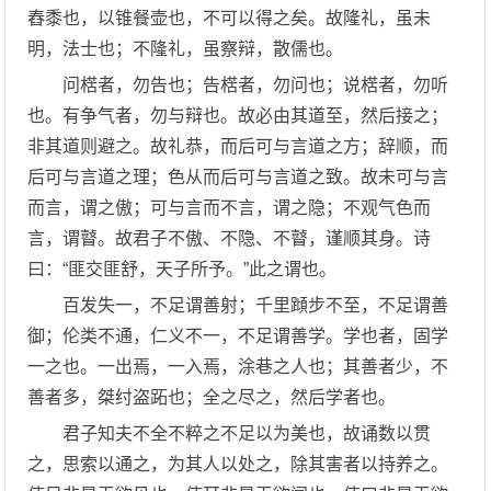
舂黍也，以锥餐壶也，不可以得之矣。故隆礼，虽未
明，法士也；不隆礼，虽察辩，散儒也。
问楛者，勿告也；告楛者，勿问也；说楛者，勿听
也。有争气者，勿与辩也。故必由其道至，然后接之；
非其道则避之。故礼恭，而后可与言道之方；辞顺，而
后可与言道之理；色从而后可与言道之致。故未可与言
而言，谓之傲；可与言而不言，谓之隐；不观气色而
言，谓瞽。故君子不傲、不隐、不瞽，谨顺其身。诗
曰：“匪交匪舒，天子所予。”此之谓也。
百发失一，不足谓善射；千里蹞步不至，不足谓善
御；伦类不通，仁义不一，不足谓善学。学也者，固学
一之也。一出焉，一入焉，涂巷之人也；其善者少，不
善者多，桀纣盗跖也；全之尽之，然后学者也。
君子知夫不全不粹之不足以为美也，故诵数以贯
之，思索以通之，为其人以处之，除其害者以持养之。