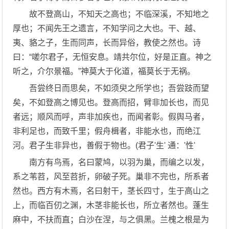
故不登高山，不知天之高也；不临深溪，不知地之
厚也；不闻先王之遗言，不知学问之大也。干、越、
夷、貉之子，生而同声，长而异俗，教使之然也。诗
曰：“嗟尔君子，无恒安息。靖共尔位，好是正直。神之
听之，介尔景福。”神莫大于化道，福莫长于无祸。
吾尝终日而思矣，不如须臾之所学也；吾尝跂而望
矣，不如登高之博见也。登高而招，臂非加长也，而见
者远；顺风而呼，声非加疾也，而闻者彰。假舆马者，
非利足也，而致千里；假舟楫者，非能水也，而绝江
河。君子生非异也，善假于物也。(君子'生' 通：'性'
南方有鸟焉，名曰蒙鸠，以羽为巢，而编之以发，
系之苇苕，风至苕折，卵破子死。巢非不完也，所系者
然也。西方有木焉，名曰射干，茎长四寸，生于高山之
上，而临百仞之渊，木茎非能长也，所立者然也。蓬生
麻中，不扶而直；白沙在涅，与之俱黑。兰槐之根是为