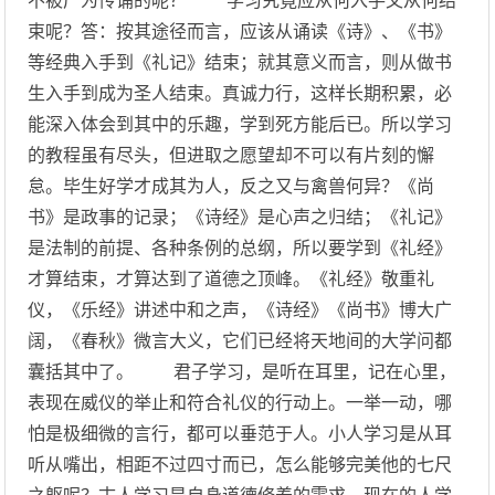
不被广为传诵的呢？ 学习究竟应从何入手又从何结
束呢？答：按其途径而言，应该从诵读《诗》、《书》
等经典入手到《礼记》结束；就其意义而言，则从做书
生入手到成为圣人结束。真诚力行，这样长期积累，必
能深入体会到其中的乐趣，学到死方能后已。所以学习
的教程虽有尽头，但进取之愿望却不可以有片刻的懈
怠。毕生好学才成其为人，反之又与禽兽何异？《尚
书》是政事的记录；《诗经》是心声之归结；《礼记》
是法制的前提、各种条例的总纲，所以要学到《礼经》
才算结束，才算达到了道德之顶峰。《礼经》敬重礼
仪，《乐经》讲述中和之声，《诗经》《尚书》博大广
阔，《春秋》微言大义，它们已经将天地间的大学问都
囊括其中了。 君子学习，是听在耳里，记在心里，
表现在威仪的举止和符合礼仪的行动上。一举一动，哪
怕是极细微的言行，都可以垂范于人。小人学习是从耳
听从嘴出，相距不过四寸而已，怎么能够完美他的七尺