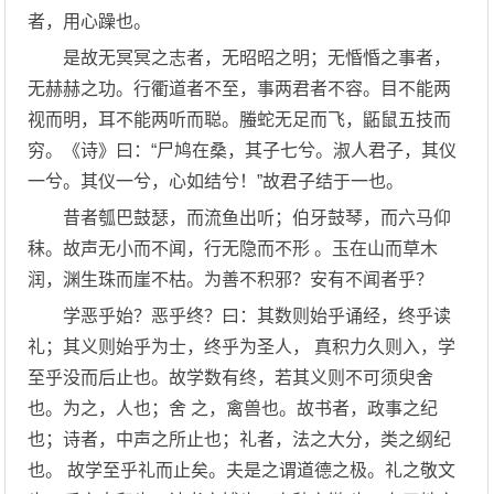
者，用心躁也。
是故无冥冥之志者，无昭昭之明；无惛惛之事者，
无赫赫之功。行衢道者不至，事两君者不容。目不能两
视而明，耳不能两听而聪。螣蛇无足而飞，鼫鼠五技而
穷。《诗》曰：“尸鸠在桑，其子七兮。淑人君子，其仪
一兮。其仪一兮，心如结兮！”故君子结于一也。
昔者瓠巴鼓瑟，而流鱼出听；伯牙鼓琴，而六马仰
秣。故声无小而不闻，行无隐而不形 。玉在山而草木
润，渊生珠而崖不枯。为善不积邪？安有不闻者乎？
学恶乎始？恶乎终？曰：其数则始乎诵经，终乎读
礼；其义则始乎为士，终乎为圣人， 真积力久则入，学
至乎没而后止也。故学数有终，若其义则不可须臾舍
也。为之，人也；舍 之，禽兽也。故书者，政事之纪
也；诗者，中声之所止也；礼者，法之大分，类之纲纪
也。 故学至乎礼而止矣。夫是之谓道德之极。礼之敬文