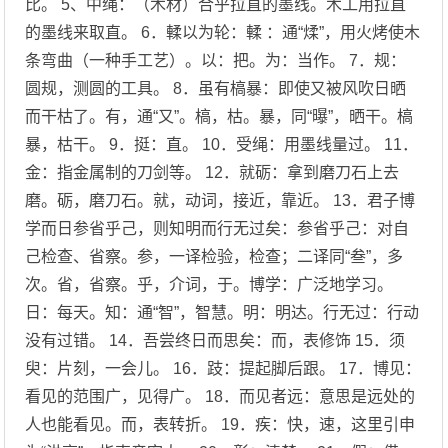
比。 5、中绳：（木材）合乎拉直的墨线。木工用拉直
的墨线来取直。 6．輮以为轮：輮 ：通“煣”，用火烤使木
条弯曲（一种手工艺）。以：把。为：当作。 7．规：
圆规，测圆的工具。 8．虽有槁暴：即使又被风吹日晒
而干枯了。有，通“又”。槁，枯。暴，同“曝”，晒干。槁
暴，枯干。 9．挺：直。 10．受绳：用墨线量过。 11．
金：指金属制的刀剑等。 12．就砺：拿到磨刀石上去
磨。砺，磨刀石。就，动词，接近，靠近。 13．君子博
学而日参省乎己，则知明而行无过矣：参省乎己：对自
己检查、省察。参，一译检验，检查；二译同“叁”，多
次。省，省察。乎，介词，于。博学：广泛地学习。
日：每天。知：通“智”，智慧。明：明达。行无过：行动
没有过错。 14．吾尝终日而思矣：而，表修饰 15．须
臾：片刻，一会儿。 16．跂：提起脚后跟。 17．博见：
看见的范围广，见得广。 18．而见者远：意思是远处的
人也能看见。而，表转折。 19．疾：快，速，这里引申