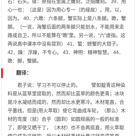
石：石头。镂：原指在金属上雕刻，泛指雕刻。 39．用
心一也：（这是）因为用心专一（的缘故）。用，以，
因为。 40．六跪：六条腿，蟹实际上是八条腿。跪，蟹
脚。（一说，海蟹后面的两条腿只能划水，不能用来走
路或自卫，所以不能算在“跪”里。另一说，“六”虚指。这
两说高中课本中没有提到） 41．螯：螃蟹的大钳子。
42．躁：浮躁，不专心。 43．神明：精神智慧。 44．
跪：脚，蟹腿。
翻译：
君子说：学习不可以停止的。 譬如靛青这种染
料是从蓝草里提取的，然而却比蓝草的颜色更青；冰块
是冷水凝结而成的，然而却比水更寒冷。木材笔直，合
乎墨线，但是(用火萃取）使它弯曲成车轮，（那么）木
材的弯度（就）合乎（圆到）如圆规画的一般的标准
了，即使又晒干了，（木材）也不会再挺直，用火萃取