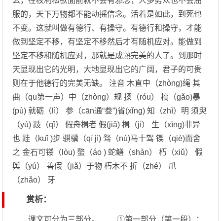
么，在权利私欲面前就不会有邪念，人多势众也不会屈
服的，天下万物都不能动摇信念。活着是如此，到死也
不变。这就叫做有德行、有操守。有德行和操守，才能
做到坚定不移，有坚定不移然后才有随机应对。能做到
坚定不移和随机应对，那就是成熟完美的人了。到那时
天显现出它的光明，大地显现出它的广阔，君子的可贵
则在于他德行的完美无缺。 注音 木直中（zhòng)绳 其
曲（qu第一声）中（zhòng）规 揉（róu） 槁（gǎo)暴
(pù) 就砺（lì） 参（cān通“叁”)省(xǐng) 知（zhì）明 须臾
（yú) 跂（qǐ） 假舟楫者 假(jiǎ) 楫（jí） 生（xìng)非异
也 跬（kuǐ )步 骐骥（qí jì) 驽（nú)马十驾 锲（qiè)而舍
之 金石可镂（lòu) 螯（áo ) 蛇鳝（shàn） 朽（xiǔ） 假
舆（yú） 善假（jiǎ）于物 朽木不 折（zhé） 爪
（zhǎo） 牙
赏析：
课文可分为三部分。 ①第一部分（第一段）：