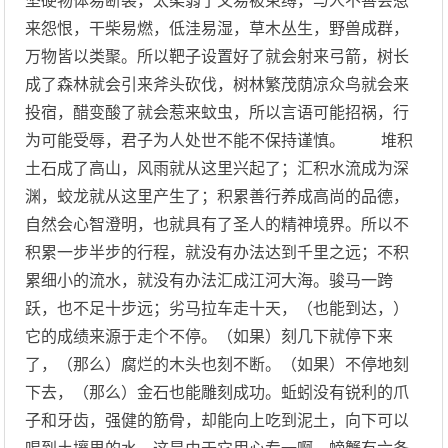
坚硬物体易断裂，太柔弱了又易被束缚，与人不善会惹
来怨恨，干柴易燃，低洼易湿，草木丛生，野兽成群，
万物皆以类聚。所以靶子设置好了就会射来弓箭，树长
成了森林就会引来斧头砍伐，树林繁茂荫凉众鸟就会来
投宿，醋变酸了就会惹来蚊虫，所以言语可能招祸，行
为可能受辱，君子为人处世不能不保持谨慎。 堆积
土石成了高山，风雨就从这里兴起了；汇积水流成为深
渊，蛟龙就从这里产生了；积累善行养成高尚的品德，
自然会心智澄明，也就具有了圣人的精神境界。所以不
积累一步半步的行程，就没有办法达到千里之远；不积
累细小的流水，就没有办法汇成江河大海。骏马一跨
跃，也不足十步远；劣马拉车走十天，（也能到达，）
它的成绩来源于走个不停。（如果）刻几下就停下来
了，（那么）腐烂的木头也刻不断。（如果）不停地刻
下去，（那么）金石也能雕刻成功。蚯蚓没有锐利的爪
子和牙齿，强健的筋骨，却能向上吃到泥土，向下可以