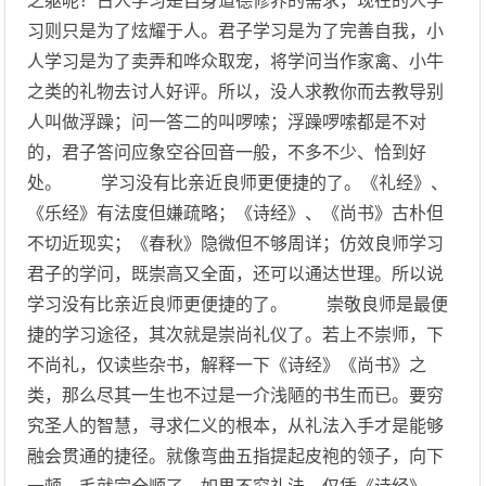
之躯呢？古人学习是自身道德修养的需求，现在的人学
习则只是为了炫耀于人。君子学习是为了完善自我，小
人学习是为了卖弄和哗众取宠，将学问当作家禽、小牛
之类的礼物去讨人好评。所以，没人求教你而去教导别
人叫做浮躁；问一答二的叫啰嗦；浮躁啰嗦都是不对
的，君子答问应象空谷回音一般，不多不少、恰到好
处。 学习没有比亲近良师更便捷的了。《礼经》、
《乐经》有法度但嫌疏略；《诗经》、《尚书》古朴但
不切近现实；《春秋》隐微但不够周详；仿效良师学习
君子的学问，既崇高又全面，还可以通达世理。所以说
学习没有比亲近良师更便捷的了。 崇敬良师是最便
捷的学习途径，其次就是崇尚礼仪了。若上不崇师，下
不尚礼，仅读些杂书，解释一下《诗经》《尚书》之
类，那么尽其一生也不过是一介浅陋的书生而已。要穷
究圣人的智慧，寻求仁义的根本，从礼法入手才是能够
融会贯通的捷径。就像弯曲五指提起皮袍的领子，向下