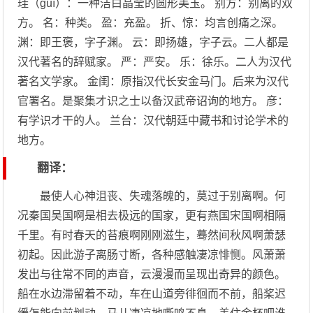
珪（guī）：一种洁白晶莹的圆形美玉。 别方：别离的双
方。 名：种类。 盈：充盈。 折、惊：均言创痛之深。
渊：即王褒，字子渊。 云：即扬雄，字子云。二人都是
汉代著名的辞赋家。 严：严安。 乐：徐乐。二人为汉代
著名文学家。 金闺：原指汉代长安金马门。后来为汉代
官署名。是聚集才识之士以备汉武帝诏询的地方。 彦：
有学识才干的人。 兰台：汉代朝廷中藏书和讨论学术的
地方。
翻译：
最使人心神沮丧、失魂落魄的，莫过于别离啊。何
况秦国吴国啊是相去极远的国家，更有燕国宋国啊相隔
千里。有时春天的苔痕啊刚刚滋生，蓦然间秋风啊萧瑟
初起。因此游子离肠寸断，各种感触凄凉悱恻。风萧萧
发出与往常不同的声音，云漫漫而呈现出奇异的颜色。
船在水边滞留着不动，车在山道旁徘徊而不前，船桨迟