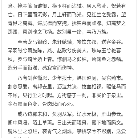
息。掩金觞而谁御，横玉柱而沾轼。居人愁卧，怳若有
亡。日下壁而沉彩，月上轩而飞光。见红兰之受露，望
青楸之离霜。巡层楹而空掩，抚锦幕而虚凉。知离梦之
踯躅，意别魂之飞扬。故别虽一绪，事乃万族。
至若龙马银鞍，朱轩绣轴，帐饮东都，送客金谷。
琴羽张兮箫鼓陈，燕、赵歌兮伤美人，珠与玉兮艳暮
秋，罗与绮兮娇上春。惊驷马之仰秣，耸渊鱼之赤鳞。
造分手而衔涕，感寂寞而伤神。
乃有剑客惭恩，少年报士，韩国赵厕，吴宫燕市。
割慈忍爱，离邦去里，沥泣共诀，抆血相视。驱征马而
不顾，见行尘之时起。方衔感于一剑，非买价于泉里。
金石震而色变，骨肉悲而心死。
或乃边郡未和，负羽从军。辽水无极，雁山参云。
闺中风暖，陌上草薰。日出天而曜景，露下地而腾文。
镜朱尘之照烂，袭青气之烟煴，攀桃李兮不忍别，送爱