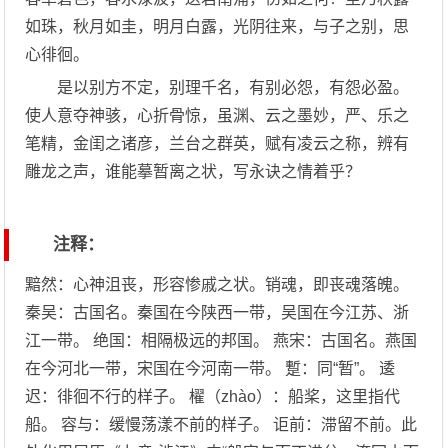
如珠，秋月如圭，明月白露，光阴往来，与子之别，思
心徘徊。
是以别方不定，别理千名，有别必怨，有怨必盈。
使人意夺神骇，心折骨惊，虽渊、云之墨妙，严、乐之
笔精，金闺之诸彦，兰台之群英，赋有凌云之称，辨有
雕龙之声，谁能摹暂离之状，写永诀之情着乎？
注释：
黯然：心神沮丧，形容惨戚之状。销魂，即丧魂落魄。
秦吴：古国名。秦国在今陕西一带，吴国在今江苏、浙
江一带。 绝国：相隔极远的邦国。 燕宋：古国名。燕国
在今河北一带，宋国在今河南一带。 蹔：同“暂”。 逶
迟：徘徊不行的样子。 櫂（zhào）：船桨，这里指代
船。 容与：缓慢荡漾不前的样子。 讵前：滞留不前。此