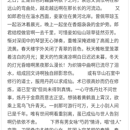
之日，正是白色的霜露啊欲下之时，哀怨又惆怅啊在那
远山的弯曲处，越走越远啊在那长长的河流边。 又
如郎君住在淄水西面，妾家住在黄河北岸。曾佩带琼玉
一起浴沐着晨光，晚上一起坐在香烟袅袅的金炉旁。郎
君结绶做官啊一去千里，可惜妾如仙山琼草徒然芬芳。
惭对深闺中的琴瑟无心弹奏，重帷深掩遮暗了高阁上的
流黄。春天楼宇外关闭了青翠的苔色，秋天帷帐里笼罩
着洁白的月光；夏天的竹席清凉啊白日迟迟未暮，冬天
的灯光昏暗啊黑夜那么漫长！为织锦中曲啊已流尽了泪
水，组成回文诗啊独自顾影悲伤。 或有华山石室中
修行的道士，服用丹药以求成仙。术已很高妙而仍在修
炼，道已至“寂”但尚未得到真情。一心守炼丹灶不问世
事，炼丹于金鼎而意志正坚。想骑着黄鹤直上霄汉，欲
乘上鸾鸟飞升青天。一刹那可游行可万，天上小别人间
已是千年。唯有世间啊看重别离，虽已成仙与世人告别
啊仍依依不舍。 下界有男女咏“芍药”情诗，唱“佳人”