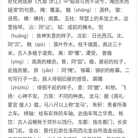
处化用屈原《九章·涉江》中“船容与而不进兮，淹回水而
疑滞”的句意。 掩：覆盖。 觞（shāng）：酒杯。 御：
进用。 横：横持；阁置。 玉柱：琴瑟上的系弦之木，这
里指琴。 沾：同“沾”。 轼：成前的横木。 怳
（huǎng）：丧神失意的样子。 沈彩：日光西沉。沈，
同“沉”。 楸（qiū）：落叶乔木。枝干端直，高达三十
米，古人多植于道旁。 离：即“罹”，遭受。 曾楹
（yíng）：高高的楼房。曾，同“层”。楹，屋前的柱子，
此指房屋。 揜（yǎn）：同“掩”。 锦幕：锦织的帐幕。二
句写行子一去，居人徘徊旧屋的感受。 踯躅
（zhízhú）：徘徊不前的样子。 意：同“臆”，料想。 飞
扬：心神不安。 万族：不同的种类。 龙马：据《周礼·
夏官·廋人》载，马八尺以上称“龙马”。 朱轩：贵者所乘
之车。 绣轴：绘有彩饰的车轴。此指车驾之华贵。 帐
饮：古人设帷帐于郊外以饯行。 东都：指东都门，长安
城门名。 金谷：晋代石崇在洛阳西北金谷所造金谷园。