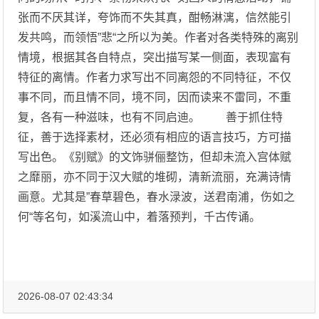
张而不厌其详，夸饰而不失其真，酣畅淋漓，信然能引
发共鸣，而领悟”悲“之所以为美。作者对各类特殊的离别
情境，根据其各自特点，突出描写某一侧面，表现富有
特征的离情。作者力求写出不同离怨的不同特征，不仅
事不同，而且情不同，境不同，因而读来不雷同，不重
复，各有一种滋味，也有不同启迪。 善于抓住特
征，善于选择素材，还必须有相应的语言技巧，方可描
写出色。《别赋》的文饰骈俪整饬，但却未流入宫体赋
之靡丽，亦不同于汉大赋的堆砌，清新流丽，充满诗情
画意。尤其是”春草碧色，春水渌波，送君南浦，伤如之
何“等名句，如溪流山中，着落预判，千古传诵。
2026-08-07 02:43:34