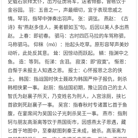
史载石崇拜太仆，出为征虏将军，送者倾都，曾帐饮于
金谷园。 羽：五音之一，声最细切，宜于表现悲戚之
情。琴羽，指琴中弹奏出羽声。 张：调弦。 燕赵：《古
诗》有“燕赵多佳人，美者额如玉”句。后因以美人多出燕
赵。 上春：即初春。 驷马：古时四匹马拉的车驾称驷，
马称驷马。 仰秣（mò）：抬起头吃草。原形容琴声美妙
动听，此处反其意。 耸：因惊动而跃起。 鳞：指渊中之
鱼。 造：等到。 衔涕：含泪。 寂漠：即“寂寞”。 惭恩：
自惭于未报主人知遇之恩。 报士：心怀报恩之念的侠
士。 韩国：指战国时侠士聂政为韩国严仲子报仇，刺杀
韩相侠累一事。 赵厕：指战国初期，豫让因自己的主人
智氏为赵襄子所灭，乃变姓名为刑人，入宫涂厕，挟匕
首欲刺死赵襄子一事。 吴宫：指春秋时专诸置匕首于鱼
腹，在宴席间为吴国公子光刺杀吴王一事。 燕市：指荆
轲与朋友高渐离等饮于燕国街市，因感燕太子恩遇，藏
匕首于地图中，至秦献图刺秦王未成，被杀。高渐离为