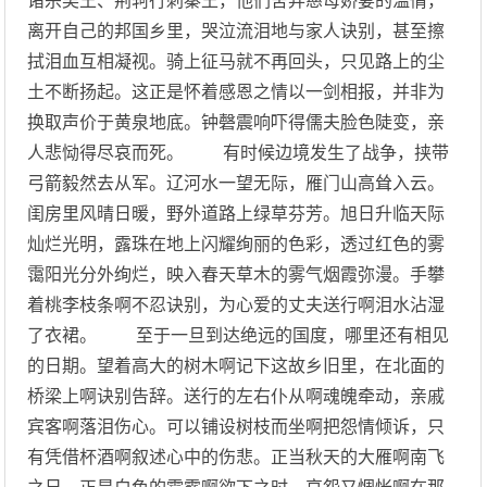
诸杀吴王、荆轲行刺秦王，他们舍弃慈母娇妻的温情，
离开自己的邦国乡里，哭泣流泪地与家人诀别，甚至擦
拭泪血互相凝视。骑上征马就不再回头，只见路上的尘
土不断扬起。这正是怀着感恩之情以一剑相报，并非为
换取声价于黄泉地底。钟磬震响吓得儒夫脸色陡变，亲
人悲恸得尽哀而死。 有时候边境发生了战争，挟带
弓箭毅然去从军。辽河水一望无际，雁门山高耸入云。
闺房里风晴日暖，野外道路上绿草芬芳。旭日升临天际
灿烂光明，露珠在地上闪耀绚丽的色彩，透过红色的雾
霭阳光分外绚烂，映入春天草木的雾气烟霞弥漫。手攀
着桃李枝条啊不忍诀别，为心爱的丈夫送行啊泪水沾湿
了衣裙。 至于一旦到达绝远的国度，哪里还有相见
的日期。望着高大的树木啊记下这故乡旧里，在北面的
桥梁上啊诀别告辞。送行的左右仆从啊魂魄牵动，亲戚
宾客啊落泪伤心。可以铺设树枝而坐啊把怨情倾诉，只
有凭借杯酒啊叙述心中的伤悲。正当秋天的大雁啊南飞