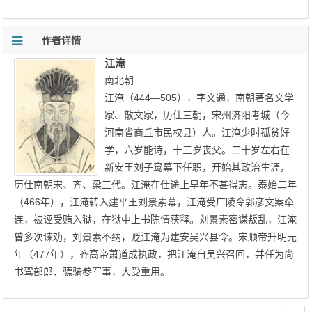
作者详情
江淹
南北朝
江淹（444—505），字文通，南朝著名文学
家、散文家，历仕三朝，宋州济阳考城（今
河南省商丘市民权县）人。江淹少时孤贫好
学，六岁能诗，十三岁丧父。二十岁左右在
新安王刘子鸾幕下任职，开始其政治生涯，
历仕南朝宋、齐、梁三代。江淹在仕途上早年不甚得志。泰始二年
（466年），江淹转入建平王刘景素幕，江淹受广陵令郭彦文案牵
连，被诬受贿入狱，在狱中上书陈情获释。刘景素密谋叛乱，江淹
曾多次谏劝，刘景素不纳，贬江淹为建安吴兴县令。宋顺帝升明元
年（477年），齐高帝萧道成执政，把江淹自吴兴召回，并任为尚
书驾部郎、骠骑参军事，大受重用。