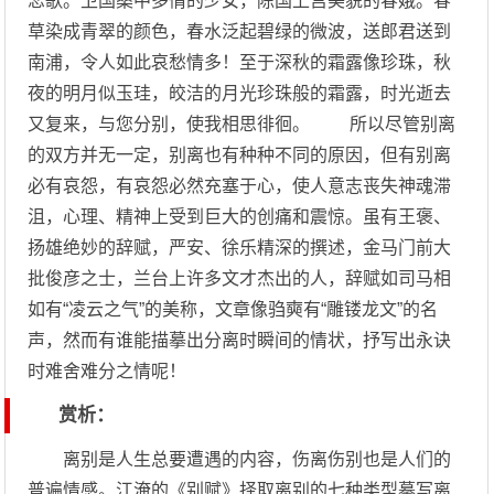
恋歌。卫国桑中多情的少女，陈国上宫美貌的春娥。春
草染成青翠的颜色，春水泛起碧绿的微波，送郎君送到
南浦，令人如此哀愁情多！至于深秋的霜露像珍珠，秋
夜的明月似玉珪，皎洁的月光珍珠般的霜露，时光逝去
又复来，与您分别，使我相思徘徊。 所以尽管别离
的双方并无一定，别离也有种种不同的原因，但有别离
必有哀怨，有哀怨必然充塞于心，使人意志丧失神魂滞
沮，心理、精神上受到巨大的创痛和震惊。虽有王褒、
扬雄绝妙的辞赋，严安、徐乐精深的撰述，金马门前大
批俊彦之士，兰台上许多文才杰出的人，辞赋如司马相
如有“凌云之气”的美称，文章像驺奭有“雕镂龙文”的名
声，然而有谁能描摹出分离时瞬间的情状，抒写出永诀
时难舍难分之情呢！
赏析：
离别是人生总要遭遇的内容，伤离伤别也是人们的
普遍情感。江淹的《别赋》择取离别的七种类型摹写离