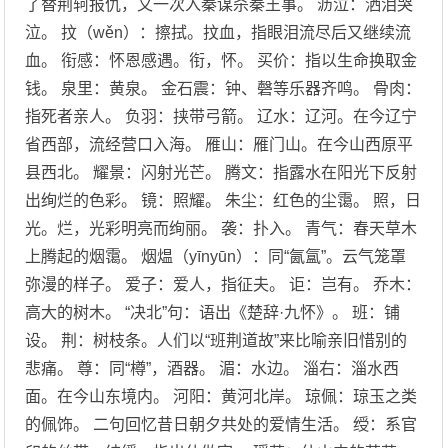
了替荆轲报仇，又一次入秦谋杀秦王事。 沥泣：洒泪哭
泣。 抆（wěn）：擦拭。抆血，指眼泪流尽后又继续流
血。 衔感：怀恩感遇。衔，怀。 买价：指以生命换取金
钱。 泉里：黄泉。 金石震：钟、磬等乐器齐鸣。 骨肉：
指死者亲人。 负羽：挟带弓箭。 辽水：辽河。在今辽宁
省西部，流经营口入海。 雁山：雁门山。在今山西原平
县西北。 耀景：闪射光芒。 腾文：指露水在阳光下反射
出绚烂的色彩。 镜：照耀。 朱尘：红色的尘霭。 照，日
光。烂，光彩明亮而绚丽。 袭：扑入。 青气：春天草木
上腾起的烟霭。 烟煴（yīnyūn）：同“氤氲”。云气笼罩
弥漫的样子。 爱子：爱人，指征夫。 讵：岂有。 乔木：
高大的树木。 “决北”句：语出《楚辞·九怀》。 班：铺
设。 荆：树枝条。人们以“班荆道故”来比喻亲旧惜别的
悲痛。 尊：同“樽”，酒器。 湄：水边。 淄右：淄水西
面。在今山东境内。 河阳：黄河北岸。 琼佩：琼玉之类
的佩饰。 二句回忆昔日朝夕共处的爱情生活。 绶：系官