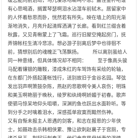
缓怎能向前划动，马儿凄凉地嘶鸣不息。盖住金杯吧谁
有心思喝酒，搁置琴瑟啊泪水沾湿车前轼木。居留家中
的人怀着愁思而卧，恍然若有所失。映在墙上的阳光渐
渐地消失，月亮升起清辉洒满了长廊。看到红兰缀含着
秋露，又见青楸蒙上了飞霜。巡行旧屋空掩起房门，抚
弄锦帐枉生清冷悲凉。想必游子别离后梦中也徘徊不
前，猜想别后的魂魄正飞荡飘扬。 所以离别虽给人
同一种意绪，但具体情况却不相同： 至于像高头骏
马配着镶银的雕鞍，漆成朱红的车驾饰有采绘的轮轴，
在东都门外搭起蓬帐饯行，送别故旧于金谷名园。琴弦
发出羽声啊箫鼓杂陈，燕赵的悲歌啊令美人哀伤；明珠
和美玉啊艳丽于晚秋，绫罗和纨绮啊娇媚于初春。歌声
使驷马惊呆地仰头咀嚼，深渊的鱼也跃出水面聆听。等
到分手之时噙着泪水，深感孤单寂寞而黯然伤神。
又有自惭未报主人恩遇的剑客，和志在报恩的少年侠
士，如聂政击杀韩相侠累、豫让欲刺赵襄子于宫厕，专