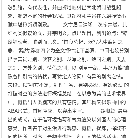
愁别绪，有代表性，并曲折地映射出南北朝时战乱频
繁、聚散不定的社会状况。其题材和主旨在六朝抒情小
赋中堪称新颖别致。 文章眉目清晰，次序井然。其
结构类似议论文，开宗明义，点出题目，列出论点：“黯
然销魂者，唯别而已矣。”首段总起，泛写人生离别之
悲，”黯然销魂“四字为全文抒情定下基调。中间七段分别
描摹富贵之别、侠客之别、从军之别、绝国之别、夫妻
之别、方外之别、情侣之别，以“别虽一绪，事乃万族”铺
陈各种别离的情状，写特定人物同中有异的别离之情。
末段则以”别方不定，别理千名，有别必怨，有怨必盈“的
打破时空的方法进行概括总结，在以悲为美的艺术境界
中，概括出人类别离的共有感情。其结构又似乐曲中的
ABA形式，首尾呼应，以突出主旨。 《别赋》最突
出的成就，在于借环境描写和气氛渲染以刻画人的心理
感受。作者善于对生活进行观察、概括，提炼，择取不
同的场所、时序、景物来烘托、刻画人的情感活动，铺