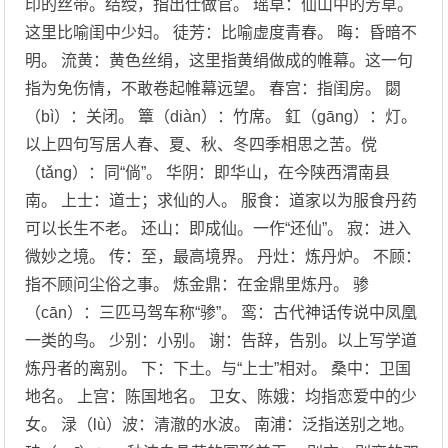
印的丝带。结绶，指出仕做官。 瑶草：仙山中的芳草。
这里比喻闺中少妇。 徒芳：比喻虚度青春。 晦：昏暗不
明。 流黄：黄色丝绢，这里指黄绢做成的帷幕。这一句
指为免伤情，不敢卷起帷幕远望。 春宫：指闺房。 閟
（bì）：关闭。 簟（diàn）：竹席。 釭（gāng）：灯。
以上四句写居人春、夏、秋、冬四季相思之苦。傥
（tǎng）：同“倘”。 华阴：即华山，在今陕西渭南县
南。 上士：道士；求仙的人。 服食：道家以为服食丹药
可以长生不老。 还山：即成仙。一作“还仙”。 寂：进入
微妙之境。 传：至，最高境界。 丹灶：炼丹炉。 不顾：
指不顾问尘俗之事。 炼金鼎：在金鼎里炼丹。 骖
（cān）：三匹马驾车称“骖”。 鸾：古代神话传说中凤凰
一类的鸟。 少别：小别。 谢：告辞，告别。以上写学道
炼丹者的离别。 下：下土。与“上士”相对。 桑中：卫国
地名。 上宫：陈国地名。 卫女、陈娥：均指恋爱中的少
女。 渌（lù）波：清澈的水波。 南浦：泛指送别之地。