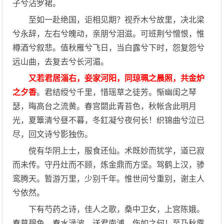
子兮沾罗裙。
至如一赴绝国，讵相见期？视乔木兮故里，决北梁
兮永辞，左右兮魄动，亲朋兮泪滋。可班荆兮憎恨，惟
樽酒兮叙悲。值秋雁兮飞日，当白露兮下时，怨复怨兮
远山曲，去复去兮长河湄。
又若君居淄右，妾家河阳，同琼珮之晨照，共金炉
之夕香
。君结绶兮千里，惜瑶草之徒芳。惭幽闺之琴
瑟，晦高台之流黄。春宫閟此青苔色，秋帐含此明月
光，夏簟清兮昼不暮，冬釭凝兮夜何长！织锦曲兮泣已
尽，回文诗兮影独伤。
傥有华阴上士，服食还仙。术既妙而犹学，道已寂
而未传。守丹灶而不顾，炼金鼎而方坚。驾鹤上汉，骖
鸾腾天。暂游万里，少别千年。惟世间兮重别，谢主人
兮依然。
下有芍药之诗，佳人之歌，桑中卫女，上宫陈娥。
春草碧色，春水渌波，送君南浦，伤如之何！至乃秋露