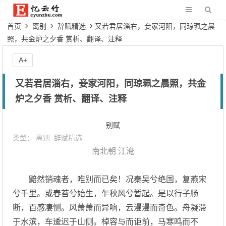
首页
离别
辞赋精选
又若君居淄右，妾家河阳，同琼珮之晨
照，共金炉之夕香 赏析、翻译、注释
A+
又若君居淄右，妾家河阳，同琼珮之晨照，共金
炉之夕香 赏析、翻译、注释
别赋
类型：
离别
辞赋精选
南北朝
江淹
黯然销魂者，唯别而已矣！况秦吴兮绝国，复燕宋
兮千里。或春苔兮始生，乍秋风兮暂起。是以行子肠
断，百感凄恻。风萧萧而异响，云漫漫而奇色。舟凝滞
于水滨，车逶迟于山侧。棹容与而讵前，马寒鸣而不