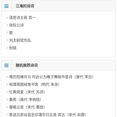
江淹的诗词
清思诗五首 其一
效阮公诗
歌
刘太尉琨伤乱
别赋
随机推荐诗词
赠历阳褚司马 时此公为稚子舞故作是诗（唐代·李白）
和璞斋题岐南书舍（明代·朱浙）
忆黄观复（宋代·苏泂）
春雨（唐代·李商隐）
春晚五首（宋代·曹勋）
奉送吕若谷县丞任蒲东归五首 其五（宋代·赵鼎）