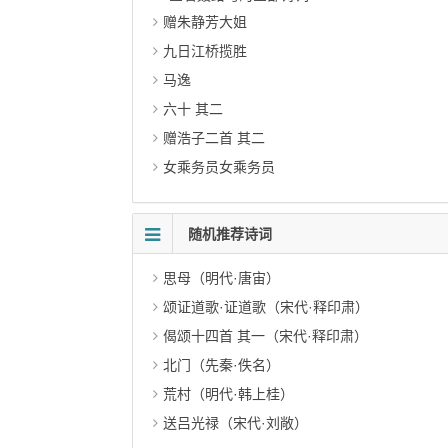
赠朱静芳大姐
九日江桥揽胜
马逸
六十 其二
赠浩子二首 其二
女乘务员女乘务员
随机推荐诗词
思母（明代·唐宙）
颂证道歌·证道歌（宋代·释印肃）
偈颂十四首 其一（宋代·释印肃）
北门（先秦·佚名）
荒村（明代·韩上桂）
送吕光禄（宋代·刘敞）