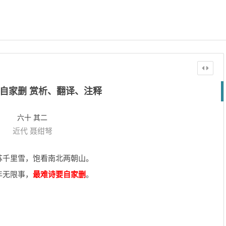
自家删 赏析、翻译、注释
六十 其二
近代
聂绀弩
苏千里雪，饱看南北两朝山。
年无限事，
最难诗要自家删
。