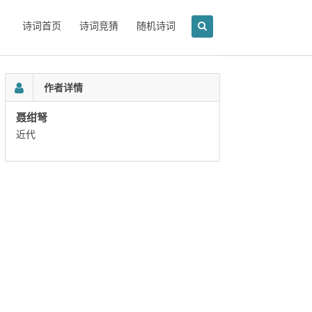
诗词首页
诗词竞猜
随机诗词
作者详情
聂绀弩
近代