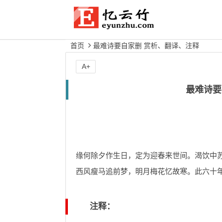
首页
最难诗要自家删 赏析、翻译、注释
A+
最难诗要
缘何除夕作生日，定为迎春来世间。渴饮中
西风瘦马追前梦，明月梅花忆故寒。此六十
注释：