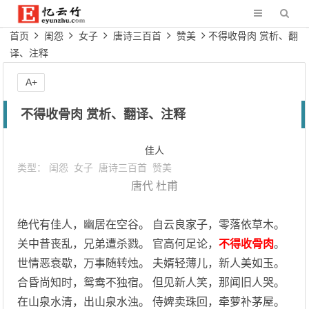
首页
闺怨
女子
唐诗三百首
赞美
不得收骨肉 赏析、翻
译、注释
A+
不得收骨肉 赏析、翻译、注释
佳人
类型：
闺怨
女子
唐诗三百首
赞美
唐代
杜甫
绝代有佳人，幽居在空谷。 自云良家子，零落依草木。
关中昔丧乱，兄弟遭杀戮。 官高何足论，
不得收骨肉
。
世情恶衰歇，万事随转烛。 夫婿轻薄儿，新人美如玉。
合昏尚知时，鸳鸯不独宿。 但见新人笑，那闻旧人哭。
在山泉水清，出山泉水浊。 侍婢卖珠回，牵萝补茅屋。