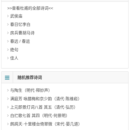
>>查看杜甫的全部诗词<<
武侯庙
春日忆李白
房兵曹胡马诗
春远 / 春运
绝句
佳人
随机推荐诗词
与陶生（明代·释妙声）
满庭芳 咏腊梅和京少韵（清代·陈维崧）
上元即景灯词八首 其五（清代·弘历）
白纻歌七首 其四（明代·何景明）
鹧鸪天·十里楼台倚翠微（宋代·晏几道）