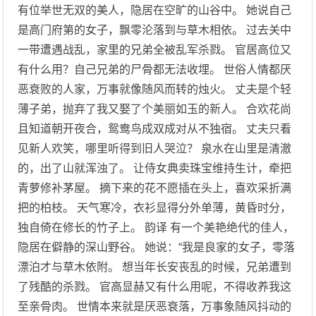
有位举世无双的美人，隐居在空旷的山谷中。 她说自己
是高门府第的女子，飘零沦落到与草木相依。 过去关中
一带遭遇战乱，家里的兄弟全被乱军杀戮。 官居高位又
有什么用？自己兄弟的尸骨都无法收埋。 世俗人情都厌
恶衰败的人家，万事就像随风而转的烛火。 丈夫是个轻
薄子弟，抛弃了我又娶了个美丽如玉的新人。 合欢花尚
且知道朝开夜合，鸳鸯鸟成双成对从不独宿。 丈夫只看
见新人欢笑，哪里听得到旧人哭泣？ 泉水在山里是清澈
的，出了山就浑浊了。 让侍女典卖珠宝维持生计，牵把
青萝修补茅屋。 摘下来的花不愿插在头上，喜欢采折满
把的柏枝。 天气寒冷，衣衫显得分外单薄，黄昏时分，
独自倚在修长的竹子上。 韵译 有一个美艳绝代的佳人，
隐居在僻静的深山野谷。 她说：“我是良家的女子，零落
漂泊才与草木依附。 想当年长安丧乱的时候，兄弟遭到
了残酷的杀戮。 官高显赫又有什么用呢，不得收养我这
至亲骨肉。 世情本来就是厌恶衰落，万事象随风抖动的