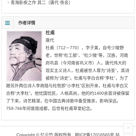
青海卧疾之作 其二（唐代·佚名）
作者详情
杜甫
唐代
杜甫（712－770），字子美，自号少陵野
老，世称“杜工部”、“杜少陵”等，汉族，河南
府巩县（今河南省巩义市）人，唐代伟大的
现实主义诗人，杜甫被世人尊为“诗圣”，其诗
被称为“诗史”。杜甫与李白合称“李杜”，为了
跟另外两位诗人李商隐与杜牧即“小李杜”区别开来，杜甫与李白又
合称“大李杜”。他忧国忧民，人格高尚，他的约1400余首诗被保留
了下来，诗艺精湛，在中国古典诗歌中备受推崇，影响深远。
759-766年间曾居成都，后世有杜甫草堂纪念。
Copyright ©
忆云竹
版权所有.
皖ICP备17016565号
站