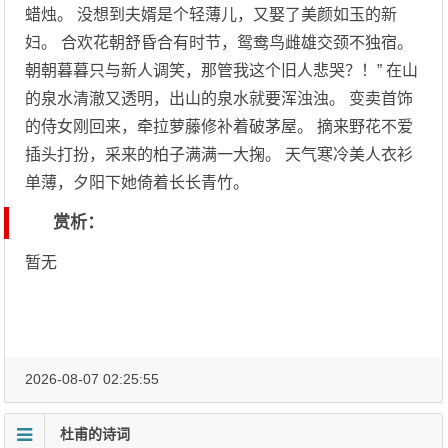
蜡烛。 没想到夫婿是个轻薄儿，又娶了美颜如玉的新
妇。 合欢花朝舒昏合有时节，鸳鸯鸟雌雄交颈不独宿。
朝朝暮暮只与新人调笑，那管我这个旧人悲哭？！” 在山
的泉水清澈又透明，出山的泉水就要浑浊浊。 变卖首饰
的侍女刚回来，牵拉萝藤修补着破茅屋。 摘来野花不爱
插头打扮，采来的柏子满满一大掬。 天气寒冷美人衣衫
单薄，夕阳下她倚着长长青竹。
赏析：
暂无
2026-08-07 02:25:55
杜甫的诗词