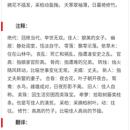
摘花不插发，采柏动盈掬。 天寒翠袖薄，日暮倚修竹。
注释：
绝代：冠绝当代，举世无双。佳人：貌美的女子。 幽
居：静处闺室，恬淡自守。 零落：飘零沦落。依草木：
住在山林中。 丧乱：死亡和祸乱，指遭逢安史之乱。 官
高：指娘家官阶高。 骨肉：指遭难的兄弟。 转烛：烛火
随风转动，比喻世事变化无常。 夫婿：丈夫。 新人：指
丈夫新娶的妻子。 合昏：夜合花，叶子朝开夜合。 鸳
鸯：水鸟，雌雄成对，日夜形影不离。 旧人：佳人自
称。 卖珠：因生活穷困而卖珠宝。 牵萝：拾取树藤类枝
条。也是写佳人的清贫。 采柏：采摘柏树叶。动：往
往。 修竹：高高的竹子。比喻佳人高尚的节操。
翻译：