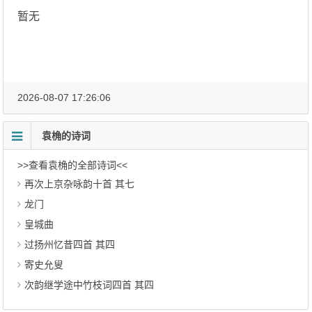
暂无
2026-08-07 17:26:06
袁桷的诗词
>>查看袁桷的全部诗词<<
再次上京杂咏韵十首 其七
龙门
皇城曲
过扬州忆昔四首 其四
寄史允叟
次韵继学途中竹枝词四首 其四