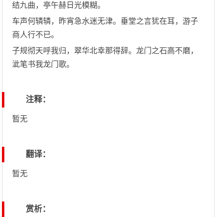
结九曲，亭午赫日光模糊。
车声何辚辚，昨宵急水迷无津。垂堂之言犹在耳，游子
商人行不已。
子规彻天呼我归，翠华北幸那得辞。龙门之石高不磨，
泚笔书我龙门歌。
注释：
暂无
翻译：
暂无
赏析：