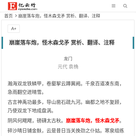
首页
崩崖落车炮，怪木森戈矛 赏析、翻译、注释
A+
崩崖落车炮，怪木森戈矛 赏析、翻译、注释
龙门
元代
袁桷
瀚海双龙铁鳞甲，卷壑挐云蹲冀阙。千泉百道凑东南，
急雨翻空迸晴雪。
古言神禹功最多，导山凿石疏九河。幽都之地不复顾，
乃使双龙下地成盘涡。
阴风何飕飕，磅礴太古秋。
崩崖落车炮，怪木森戈矛
。
碎沙晴日铺金麸，云是昔日当关挽劲之仆姑。寒泉组练