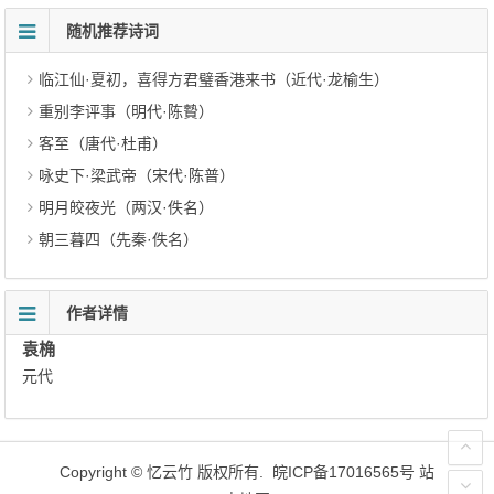
随机推荐诗词
临江仙·夏初，喜得方君璧香港来书（近代·龙榆生）
重别李评事（明代·陈䞇）
客至（唐代·杜甫）
咏史下·梁武帝（宋代·陈普）
明月皎夜光（两汉·佚名）
朝三暮四（先秦·佚名）
作者详情
袁桷
元代
Copyright ©
忆云竹
版权所有.
皖ICP备17016565号
站