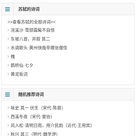
苏轼的诗词
>>查看苏轼的全部诗词<<
浣溪沙·雪颔霜髯不自惊
东坡八首，并叙 其二
水调歌头·黄州快哉亭赠张偓佺
槐
鹊桥仙·七夕
黄泥坂词
随机推荐诗词
咏史 其一 伏生（宋代·陈普）
西溪冬夜（宋代·曾协）
风入松·清明日雨，用介民韵（近代·王用宾）
秋兴 其三（明代·魏学洢）