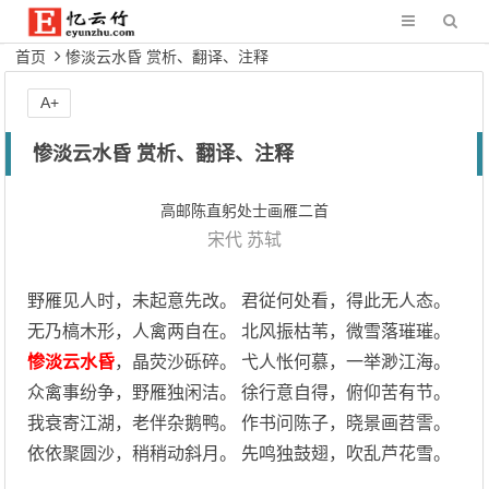
首页
惨淡云水昏 赏析、翻译、注释
A+
惨淡云水昏 赏析、翻译、注释
高邮陈直躬处士画雁二首
宋代
苏轼
野雁见人时，未起意先改。 君従何处看，得此无人态。
无乃槁木形，人禽两自在。 北风振枯苇，微雪落璀璀。
惨淡云水昏
，晶荧沙砾碎。 弋人怅何慕，一举渺江海。
众禽事纷争，野雁独闲洁。 徐行意自得，俯仰苦有节。
我衰寄江湖，老伴杂鹅鸭。 作书问陈子，晓景画苕霅。
依依聚圆沙，稍稍动斜月。 先鸣独鼓翅，吹乱芦花雪。