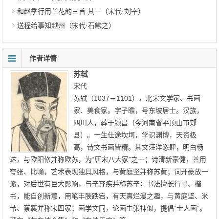
和赵季行用兰花韵三首 其一（宋代·刘宰）
送程给事知越州（宋代·石麟之）
作者详情
苏轼
宋代
苏轼（1037－1101），北宋文学家、书画
家、美食家。字子瞻，号东坡居士。汉族，
四川人，葬于颍昌（今河南省平顶山市郏
县）。一生仕途坎坷，学识渊博，天资极
高，诗文书画皆精。其文汪洋恣肆，明白畅
达，与欧阳修并称欧苏，为“唐宋八大家”之一；诗清新豪健，善用
夸张、比喻，艺术表现独具风格，与黄庭坚并称苏黄；词开豪放一
派，对后世有巨大影响，与辛弃疾并称苏辛；书法擅长行书、楷
书，能自创新意，用笔丰腴跌宕，有天真烂漫之趣，与黄庭坚、米
芾、蔡襄并称宋四家；画学文同，论画主张神似，提倡“士人画”。