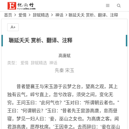
首页
爱情
辞赋精选
神话
聮延夭夭 赏析、翻译、注释
A+
聮延夭夭 赏析、翻译、注释
高唐赋
类型：
爱情
辞赋精选
神话
先秦
宋玉
昔者楚襄王与宋玉游于云梦之台，望高之观，其上
独有云气，崪兮直上，忽兮改容，须臾之间，变化无
穷。王问玉曰：“此何气也？”玉对曰：“所谓朝云者也。”
王曰：“何谓朝云？”玉曰：“昔者先王尝游高唐，怠而昼
寝，梦见一妇人曰：‘妾，巫山之女也。为高唐之客。闻
君游高唐，愿荐枕席。’王因幸之。去而辞曰：‘妾在巫山