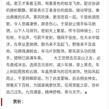
成。君王才乘着玉舆，驾着青色的蛟龙飞奔。配合协调
的旗帜飘飘，那是表示王者身份的旒旌。拨动琴弦，奏
出典雅的乐声。寒风吹拂，更添悲哀一层。于是依调而
歌，令人悲痛凄惨，屏息伤心。于是就让猎手纵马驰
骋，山下人马排列，密如天上繁星。传令羽林骑士，口
衔枚，不出声，弓箭不发射，猎网不张挂，在大水中跋
涉，在草丛里驰骋。群鸟来不及起飞，野兽来不及逃
命。马蹄溅满鲜血，车马片刻暂停。那先获头功的猎
手，猎物已装满车乘。 大王您想去见巫山之女，必
先斋戒沐浴。选择吉日良时，减少车骑，穿上黑衣。车
上树起霓旌和云旗，车盖用翠鸟的羽毛装饰。恍如风起
雨止，千里转瞬即逝。为了启发蒙昧，前去相会神女。
想着天下百姓，为国家祸患忧思。任用贤能之臣，弥补
自己过失。九窍通泰，精神舒畅，寿与天齐。▲
赏析：