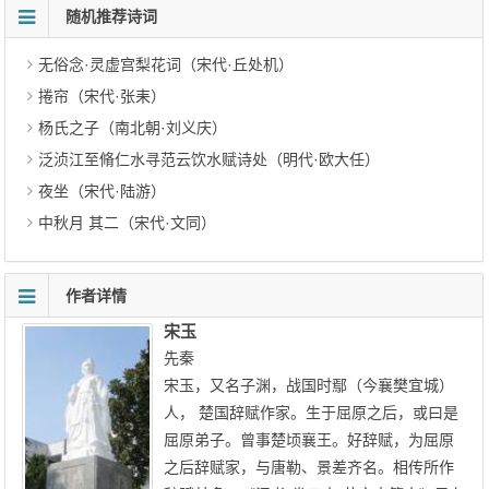
随机推荐诗词
无俗念·灵虚宫梨花词（宋代·丘处机）
捲帘（宋代·张耒）
杨氏之子（南北朝·刘义庆）
泛浈江至脩仁水寻范云饮水赋诗处（明代·欧大任）
夜坐（宋代·陆游）
中秋月 其二（宋代·文同）
作者详情
宋玉
先秦
宋玉，又名子渊，战国时鄢（今襄樊宜城）
人， 楚国辞赋作家。生于屈原之后，或曰是
屈原弟子。曾事楚顷襄王。好辞赋，为屈原
之后辞赋家，与唐勒、景差齐名。相传所作