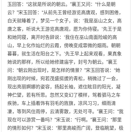
玉回答：“这就是所说的朝云。”襄王又问：“什么是朝
云？”宋玉回答：“从前先王曾经游览高唐观，感到困倦，
白天就睡着了，梦见一个女子，说：‘我是巫山之女，高
唐之客，听说大王游览高唐观，愿为你侍寝。’先王于是
和她同寝，离开时告辞说：‘我住在巫山南面险峻的高
山，早上化作灿烂的云霞，傍晚变成霏微的烟雨。朝朝
暮暮，就生活在阳台之下。’先王早上起来观看，果真象
她说的那样，所以给她修建庙宇，封号为朝云。”襄王
问：“朝云刚出现时，是怎样的情景？”宋玉回答说：“她
刚出现的时候，宛若茂盛挺拔的青松，稍微过了一会，
现出亮丽婀娜的姿容，扬起长袖，遮住眩目的阳光，凝
神伫望，若有所思。忽然又变幻了模样，驾着驷马之车
疾驰，车上插着饰有羽毛的旌旗，凉风习习，细雨清
凄，等到风住雨停，云清雾散，无处可寻。”襄王问：“我
现在可以游赏一番吗？”宋玉说：“行啊。”襄王问：“那里
的情形如何？”宋玉说：“那里高峻而广阔，登临眺望，极