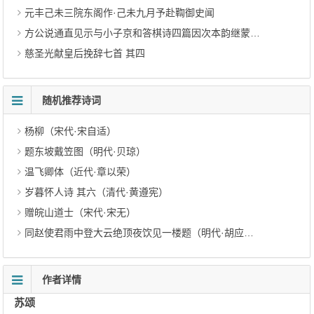
元丰己未三院东阁作·己未九月予赴鞫御史闻
方公说通直见示与小子京和答棋诗四篇因次本韵继蒙宠惠前后凡十五篇牵强奉答 其三
慈圣光献皇后挽辞七首 其四
随机推荐诗词
杨柳（宋代·宋自适）
题东坡戴笠图（明代·贝琼）
温飞卿体（近代·章以荣）
岁暮怀人诗 其六（清代·黄遵宪）
赠皖山道士（宋代·宋无）
同赵使君雨中登大云绝顶夜饮见一楼题（明代·胡应麟）
作者详情
苏颂