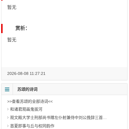
暂无
赏析：
暂无
2026-08-08 11:27:21
苏颂的诗词
>>查看苏颂的全部诗词<<
和诸君观画鬼拔河
观文殿大学士刑部尚书赠左仆射兼侍中刘公挽辞三首 其二
首夏即事与丘与权同韵作