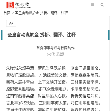
首页
圣皇言动谋於佥 赏析、翻译、注释
A+
圣皇言动谋於佥 赏析、翻译、注释
首夏即事与丘与权同韵作
宋代
苏颂
朱曦渐永烦暑添，薰风当昼飘前檐。 庭幽门邃搴帷帘，
景物轩豁欣窥觇。 方池绿莹波文恬，两傍森森生苇蒹。
新荷未展排青尖，上下交映开鉴奁。 园林果实繁李棎，
原野麦秀胜稻稴。 群飞众走羽毛彡，求阴息影愁烹焰。
江南郁蒸非类痁，时虽早热人心恹。 忻忻笑语喧闾阎，
言此丰岁将饫餍。 正阳用事何太廉，乃使阴沴相陵詹。
正当汗浃絺衣粘，凄风忽生增纩缣。 淫霖旬日横流沾，