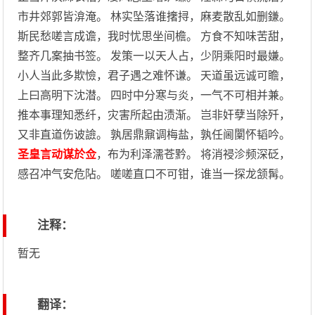
市井郊郭皆渰淹。 林实坠落谁撦挦，麻麦散乱如删鎌。
斯民愁嗟言成谵，我时忧思坐间檐。 方食不知味苦甜，
整齐几案抽书签。 发策一以天人占，少阴乘阳时最嫌。
小人当此多欺憸，君子遇之难怀谦。 天道虽远诚可瞻，
上曰高明下沈潜。 四时中分寒与炎，一气不可相并兼。
推本事理知悉纤，灾害所起由渍渐。 岂非奸孽当除歼，
又非直道伤诐譣。 孰居鼎鼐调梅盐，孰任阃闑怀韬吟。
圣皇言动谋於佥
，布为利泽濡苍黔。 将消祲沴频深砭，
感召冲气安危阽。 嗟嗟直口不可钳，谁当一探龙颔髯。
注释：
暂无
翻译：