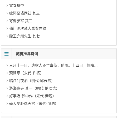
富春舟中
咏怀呈诸同社 其三
寄曹参军 其二
仙门洞次苏大禹参君韵
赠王弇州先生 其七
随机推荐诗词
三月十一日，遣家人还舍奉侍，值雨。十四日，值晴作（元代·范梈）
观澜亭（宋代·许将）
临江门夜泊（明代·邱云霄）
游海珠寺 其一（明代·伦以诜）
好事近·梦中作（宋代·秦观）
磅大受赴选天官（宋代·邹浩）