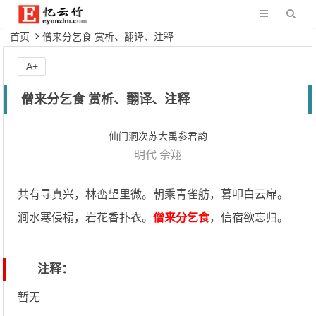
首页
僧来分乞食 赏析、翻译、注释
A+
僧来分乞食 赏析、翻译、注释
仙门洞次苏大禹参君韵
明代
佘翔
共有寻真兴，林峦望里微。朝乘青雀舫，暮叩白云扉。
涧水寒侵榻，岩花香扑衣。
僧来分乞食
，信宿欲忘归。
注释：
暂无