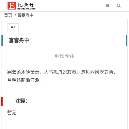
首页
富春舟中
A+
富春舟中
明代
佘翔
寒云落木晚萧萧，人与孤舟对寂寥。忽见西风吹五两，
月明还趁浙江潮。
注释：
暂无