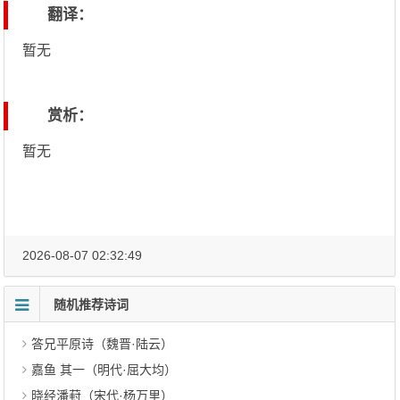
翻译：
暂无
赏析：
暂无
2026-08-07 02:32:49
随机推荐诗词
答兄平原诗（魏晋·陆云）
嘉鱼 其一（明代·屈大均）
晓经潘葑（宋代·杨万里）