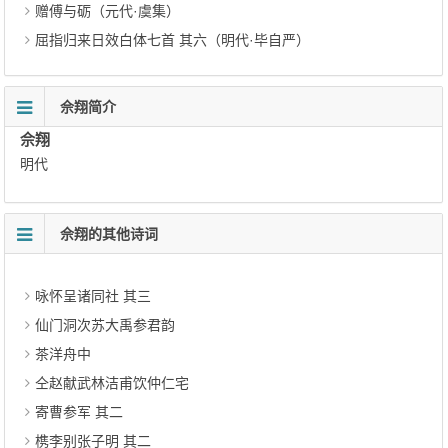
赠傅与砺（元代·虞集）
屈指归来日效白体七首 其六（明代·毕自严）
佘翔简介
佘翔
明代
佘翔的其他诗词
咏怀呈诸同社 其三
仙门洞次苏大禹参君韵
茶洋舟中
仝赵献武林洁甫饮仲仁宅
寄曹参军 其二
槜李别张子明 其二