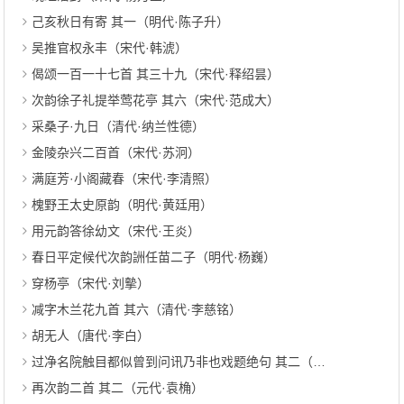
己亥秋日有寄 其一（明代·陈子升）
吴推官权永丰（宋代·韩淲）
偈颂一百一十七首 其三十九（宋代·释绍昙）
次韵徐子礼提举莺花亭 其六（宋代·范成大）
采桑子·九日（清代·纳兰性德）
金陵杂兴二百首（宋代·苏泂）
满庭芳·小阁藏春（宋代·李清照）
槐野王太史原韵（明代·黄廷用）
用元韵答徐幼文（宋代·王炎）
春日平定候代次韵詶任苗二子（明代·杨巍）
穿杨亭（宋代·刘摰）
减字木兰花九首 其六（清代·李慈铭）
胡无人（唐代·李白）
过净名院触目都似曾到问讯乃非也戏题绝句 其二（宋代·李薰）
再次韵二首 其二（元代·袁桷）