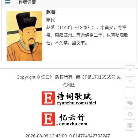
作者详情
赵蕃
宋代
赵蕃（1143年～1229年），字昌父，号章
泉，原籍郑州。理宗绍定二年，以直秘阁致
仕，不久卒。諡文节。
Copyright ©
忆云竹
版权所有.
皖ICP备17016565号
站
点地图
2026-08-09 12:43:09 0.014704942703247