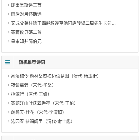
即事呈斯远三首
雨后对月怀斯远
又成父弟往馀干谒赵叔遂至池阳庐陵谒二周先生长句送行
寄蒋攸县砺二首
呈审知并简伯元
随机推荐诗词
鬲溪梅令 题林岳威梅边读易图（清代·杨玉衔）
夜读离骚（宋代·华岳）
桃源行（唐代·王维）
寄题江山叶氏翠香亭（宋代·王柏）
鹧鸪天·桂花（宋代·李清照）
沁园春 恭谒阙里（清代·俞士彪）