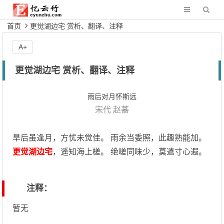
首页
更觉湖边宅 赏析、翻译、注释
A+
更觉湖边宅 赏析、翻译、注释
雨后对月怀斯远
宋代
赵蕃
旱后虽逢月，方忧未觉佳。 雨余当委照，此趣熟能加。
更觉湖边宅
，遥知海上槎。 绝嗟同味少，莫遣寸心遐。
注释：
暂无