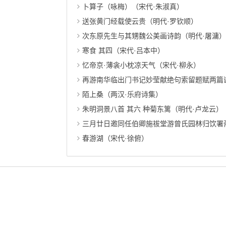
卜算子（咏梅）（宋代·朱淑真）
送张黄门经载使云贵（明代·罗钦顺）
次东原先生与其甥魏公美画诗韵（明代·屠滽）
寒食 其四（宋代·吕本中）
忆帝京·薄衾小枕凉天气（宋代·柳永）
再游南华临出门书记妙莹献绝句索留题赋两篇谢
陌上桑（两汉·乐府诗集）
朱明洞景八首 其六 种菊东篱（明代·卢龙云）
三月廿日邀同任伯卿施祓堂游曾氏园林归饮署斋
春游湖（宋代·徐俯）