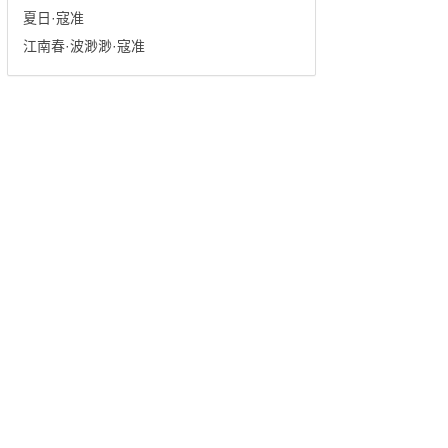
夏日·寇准
江南春·波渺渺·寇准