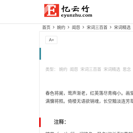
首页
婉约
闺怨
宋词三百首
宋词精选
A+
类型：
婉约
闺怨
宋词三百首
宋词精选
思念
春色将阑，莺声渐老，红英落尽青梅小。画
满慵将照。倚楼无语欲销魂，长空黯淡连芳
注释：