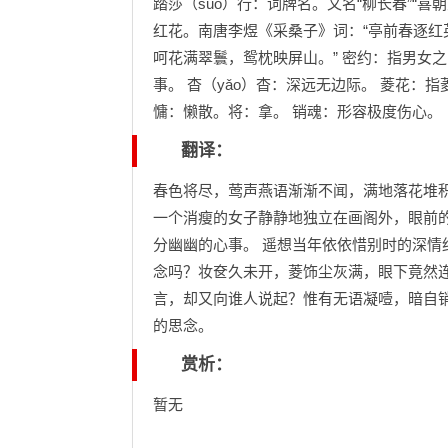
踏莎（suō）行：词牌名。又名“柳长春”“喜
红花。南唐李煜《采桑子》词：“亭前春逐红
呵花满翠鬟，鸳枕映屏山。” 密约：指男女
事。 杳（yǎo）杳：深远无边际。 菱花：
慵：懒散。将：拿。 销魂：形容极度伤心。
翻译：
春色将尽，莺声燕语渐渐不闻，满地落花堆
一个消瘦的女子静静地独立在画阁外，眼前
分幽幽的心事。 遥想当年依依惜别时的深
念吗？妆奁久未开，菱饰尘灰满，眼下竟然
言，却又向谁人说起？惟有无语凝噎，暗自
的思念。
赏析：
暂无