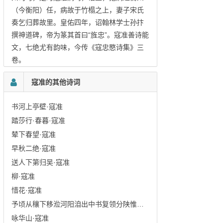
（今衡阳）任，病故于竹榻之上，妻子宋氏
奏乞归葬故里。皇佑四年，诏翰林学士孙抃
撰神道碑，帝为篆其首曰“旌忠”。寇准善诗能
文，七绝尤有韵味，今传《寇忠愍诗集》三
卷。
寇准的其他诗词
书河上亭壁·寇准
踏莎行·春暮·寇准
辇下春望·寇准
早秋二绝·寇准
送人下第归吴·寇准
柳·寇准
惜花·寇准
予顷从穰下移涖河阳洎出中书复领分陕惟兹二·寇准
咏华山·寇准