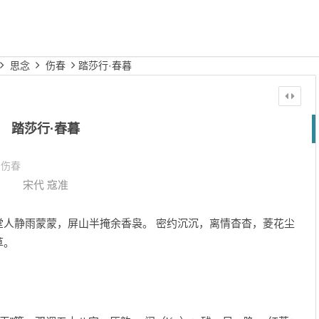
思念
伤春
踏莎行·春暮
踏莎行·春暮
伤春
宋代
寇准
堂人静雨蒙蒙，屏山半掩余香袅。 密约沉沉，离情杳杳，菱花尘
草。