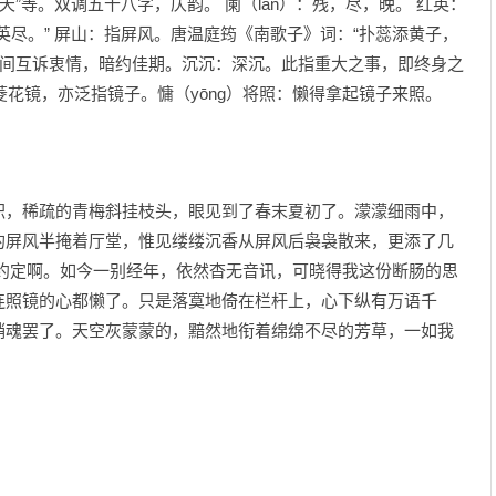
朝天”等。双调五十八字，仄韵。 阑（lán）：残，尽，晚。 红英：
英尽。” 屏山：指屏风。唐温庭筠《南歌子》词：“扑蕊添黄子，
之间互诉衷情，暗约佳期。沉沉：深沉。此指重大之事，即终身之
指菱花镜，亦泛指镜子。慵（yōng）将照：懒得拿起镜子来照。
积，稀疏的青梅斜挂枝头，眼见到了春末夏初了。濛濛细雨中，
的屏风半掩着厅堂，惟见缕缕沉香从屏风后袅袅散来，更添了几
情约定啊。如今一别经年，依然杳无音讯，可晓得我这份断肠的思
连照镜的心都懒了。只是落寞地倚在栏杆上，心下纵有万语千
销魂罢了。天空灰蒙蒙的，黯然地衔着绵绵不尽的芳草，一如我