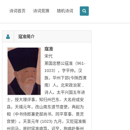
诗词首页
诗词竞猜
随机诗词
寇准简介
寇准
宋代
莱国忠愍公寇准（961-
1023），字平仲。汉
族，华州下邽(今陕西渭
南）人。北宋政治家﹑
诗人。太平兴国五年进
士，授大理评事，知归州巴东、大名府成安
县。天禧元年，改山南东道节度使，再起为
相（中书侍郎兼吏部尚书、同平章事、景灵
宫使）。天圣元年 (1023) 九月，又贬寇准衡
州司马，是时寇准病笃，诏至，抱病赴衡州