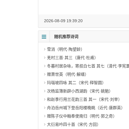
2026-08-09 19:39:20
随机推荐诗词
雪消（明代·陶望龄）
羌村三首·其三（唐代·杜甫）
冬暮村居杂咏，寄叔白七首 其七（清代·李宪
赠萧世英（明代·解缙）
玛瑙坡四咏 其二（宋代·释智圆）
次杨监簿新辟小西湖韵（宋代·姚勉）
和赵季行用兰花韵三首 其一（宋代·刘宰）
舟泊岳州城下登岳阳楼晚眺（近代·唐群英）
赠陈子仪中翰奉使南归（明代·郭之奇）
大衍易吟四十首（宋代·方回）