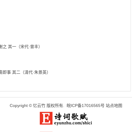
之 其一（宋代·曾丰）
即事 其二（清代·朱景英）
Copyright ©
忆云竹
版权所有.
皖ICP备17016565号
站点地图