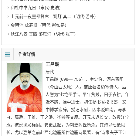
和杜中书九日（宋代·史浩）
上元前一夜童都督席上观灯 其二（明代·游朴）
金明池·咏寒柳（明代·柳如是）
秋江八景 其四 落雁汀（明代·张宁）
作者详情
王昌龄
唐代
王昌龄 (698— 756），字少伯，河东晋阳
（今山西太原）人。盛唐著名边塞诗人，后
人誉为“七绝圣手”。早年贫贱，困于农耕，年
近不惑，始中进士。初任秘书省校书郎，又
中博学宏辞，授汜水尉，因事贬岭南。与李
白、高适、王维、王之涣、岑参等交厚。开元末返长安，改授江宁
丞。被谤谪龙标尉。安史乱起，为刺史闾丘所杀。其诗以七绝见
长，尤以登第之前赴西北边塞所作边塞诗最著，有“诗家夫子王江