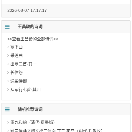
2026-08-07 17:17:17
王昌龄的诗词
>>查看王昌龄的全部诗词<<
塞下曲
采莲曲
出塞二首·其一
长信怨
送柴侍御
从军行七首·其四
随机推荐诗词
重九和韵（清代·费墨娟）
题宗侄孙文楷文模二便面 其二 花鸟（明代·程敏政）