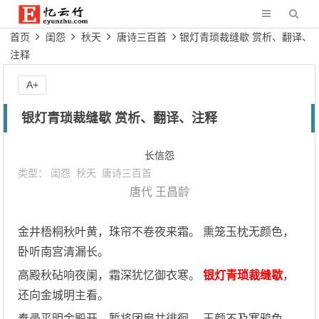
首页
闺怨
秋天
唐诗三百首
银灯青琐裁缝歇 赏析、翻译、
注释
A+
银灯青琐裁缝歇 赏析、翻译、注释
长信怨
类型：
闺怨
秋天
唐诗三百首
唐代
王昌龄
金井梧桐秋叶黄，珠帘不卷夜来霜。 熏笼玉枕无颜色，
卧听南宫清漏长。
高殿秋砧响夜阑，霜深犹忆御衣寒。
银灯青琐裁缝歇
，
还向金城明主看。
奉帚平明金殿开，暂将团扇共徘徊。 玉颜不及寒鸦色，