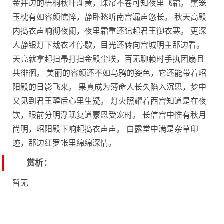
金井边的梧桐秋叶渐黄，珠帘不卷可知夜里飞霜。 熏笼
玉枕有如容颜憔悴，静卧愁听南宫漏声悠长。 秋天高殿
内捣衣声响彻夜阑，夜里霜重还记起君王御衣寒。 更深
人静银灯下裁衣才停歇，目光还转向宫城明主那边看。
天亮就拿起扫帚打扫金殿尘埃，百无聊赖时手执团扇且
共徘徊。 美丽的容颜还不如乌鸦的姿色，它还能带着昭
阳殿的日影飞来。 果真成为薄命人长久陷入沉思，梦中
又见到君王醒后心里生疑。 灯火照耀着西宫知道是在夜
饮，眼前分明浮现复道蒙恩受宠时。 长信宫中惟有秋月
尚明，昭阳殿下响起捣衣声声。 白露堂中满是杂草印
迹，那边红罗帐里绵绵深情。
赏析：
暂无