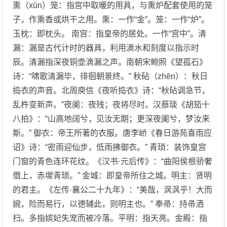
熏（xūn）笼：指宫中取暖的用具，与熏炉配套使用的笼
子，作熏香或烘干之用。熏：一作“金”。笼：一作“炉”。
玉枕：即枕头。 南宫：指皇帝的居处。一作“宫中”。清
漏：漏是古代计时的器具，利用滴水和刻度以指示时
辰。清漏指深夜铜壶滴漏之声。南朝宋鲍照《望孤石》
诗：“啸歌清漏毕，徘徊朝景终。” 秋砧（zhēn）：秋日
捣衣的声音。北周庾信《夜听捣衣》诗：“秋砧调急节，
乱杵变新声。”夜阑：夜残；夜将尽时。汉蔡琰《胡笳十
八拍》：“山高地阔兮，见汝无期；更深夜阑兮，梦汝来
斯。” 御衣：帝王所著的衣服。唐李峤《春日游苑喜雨应
诏》诗：“密雨迎仙步，低雨拂御衣。” 青琐：装饰皇宫
门窗的青色连环花纹。《汉书·元后传》：“曲阳侯根骄奢
僭上，赤墀青琐。” 金城：即皇帝所住之城。明主：贤明
的君主。《左传·襄公二十九年》：“美哉，沨沨乎！大而
婉，险而易行，以德辅此，则明主也。” 奉帚：持帚洒
扫。多指嫔妃失宠而被冷落。平明：指天亮。金殿：指