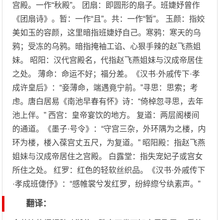
宫殿。一作“秋殿”。 团扇：即圆形的扇子。班婕妤曾作
《团扇诗》。暂：一作“且”。共：一作“暂”。 玉颜：指姣
美如玉的容颜，这里暗指班婕妤自己。寒鸦：寒天的乌
鸦；受冻的乌鸦。暗指掩袖工谄、心狠手辣的赵飞燕姐
妹。 昭阳：汉代宫殿名，代指赵飞燕姐妹与汉成帝居住
之处。 薄命：命运不好；福分差。《汉书·外戚传下·孝
成许皇后》：“妾薄命，端遇竟宁前。”寻思：思索；考
虑。唐白居易《南池早春有怀》诗：“倚棹忽寻思，去年
池上伴。” 西宫：皇帝宴饮的地方。 复道：两层阁楼间
的通道。《墨子·号令》：“守宫三杂，外环隅为之楼，内
环为楼，楼入葆宫丈五尺，为复道。” 昭阳殿：指赵飞燕
姐妹与汉成帝居住之宫殿。 白露堂：指失宠妃子或宫女
所住之处。 红罗：红色的轻软丝织品。《汉书·外戚传下
·孝成班倢伃》：“感帷裳兮发红罗，纷綷縩兮纨素声。”
翻译：