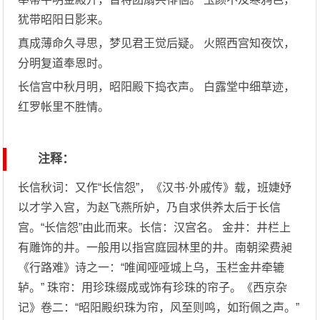
犹带昭阳日影来。
真成薄命久寻思，梦见君王觉后疑。 火照西宫知夜饮，
分明复道奉恩时。
长信宫中秋月明，昭阳殿下捣衣声。 白露堂中细草迹，
红罗帐里不胜情。
注释：
长信秋词：又作“长信怨”，《汉书·外戚传》载，班婕妤
以才学入宫，为赵飞燕所妒，乃自求供养太后于长信
宫。“长信怨”由此而来。长信：汉宫名。 金井：井栏上
有雕饰的井。一般用以指宫庭园林里的井。南朝梁费昶
《行路难》诗之一：“唯闻哑哑城上乌，玉栏金井牵辘
轳。” 珠帘：用珍珠缀成或饰有珍珠的帘子。《西京杂
记》卷二：“昭阳殿织珠为帘，风至则鸣，如珩佩之声。”