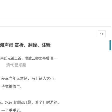
滩声闹 赏析、翻译、注释
赠余氏兄弟二首，附致云卿丈书后 其一
清代
易顺鼎
。差幸当年无意绪，马上征人太小。
、毕竟输侬早。
蚤。水远山重知几叠，着个儿时游钓。
、一半垂垂老。