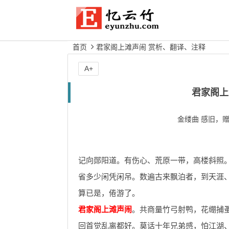
首页
君家阁上滩声闹 赏析、翻译、注释
A+
君家阁上
金缕曲 感旧，
记向郧阳道。有伤心、荒原一带，高楼斜照
省多少闲凭闲吊。数遍古来飘泊者，到天涯
算已是，倦游了。
君家阁上滩声闹
。共商量竹弓射鸭，花绷捕
回首觉乱离都好。莫话十年兄弟感，怕江湖