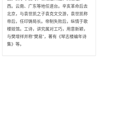
西。云南、广东等地任道台。辛亥革命后去
北京，与袁世凯之子袁克文交游，袁世凯称
帝后，任印铸局长。帝制失败后，纵情于歌
楼妓馆。工诗，讲究属对工巧，用意新颖，
与樊增祥并称“樊易”，著有《琴志楼编年诗
集》等。