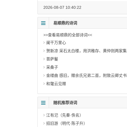
2026-08-07 10:40:22
易顺鼎的诗词
>>查看易顺鼎的全部诗词<<
阑干万里心
贺新凉 采石太白楼，用洪稚存、黄仲则两家
菩萨鬘
采桑子
金缕曲 感旧，赠余氏兄弟二首，附致云卿丈书
和氅云见赠
随机推荐诗词
江有汜（先秦·佚名）
招旧游（明代·陈子升）