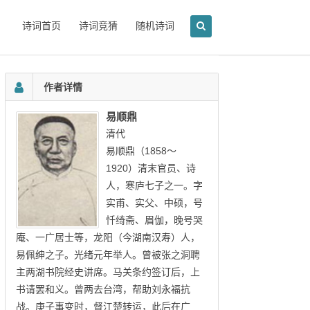
诗词首页
诗词竞猜
随机诗词
作者详情
易顺鼎
清代
易顺鼎（1858～
1920）清末官员、诗
人，寒庐七子之一。字
实甫、实父、中硕，号
忏绮斋、眉伽，晚号哭
庵、一广居士等，龙阳（今湖南汉寿）人，
易佩绅之子。光绪元年举人。曾被张之洞聘
主两湖书院经史讲席。马关条约签订后，上
书请罢和义。曾两去台湾，帮助刘永福抗
战。庚子事变时，督江楚转运，此后在广