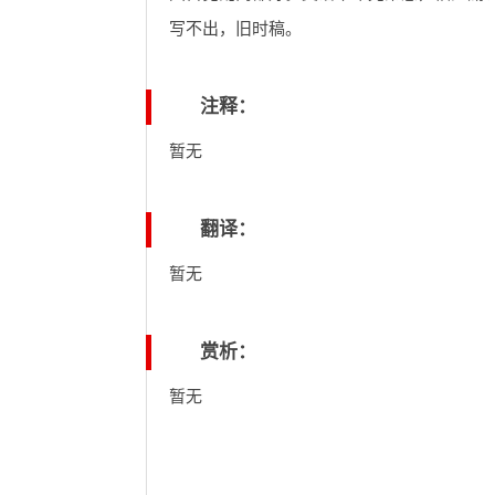
写不出，旧时稿。
注释：
暂无
翻译：
暂无
赏析：
暂无