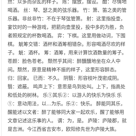
然：众多而杂乱的样子。 陈：摆放，摆设。 酣：尽情地
喝酒。 丝：琴、瑟之类的弦乐器。 竹：箫、笛之类的管
乐器。非丝非竹：不在于琴弦管箫。 射：这里指投壶，
宴饮时的一种游戏，把箭向壶里投，投中多的为胜，负
者照规定的杯数喝酒。 弈：下棋。这里用做动词，下围
棋。 觥筹交错：酒杯和酒筹相错杂。形容喝酒尽欢的样
子。 觥：酒杯。 筹：酒筹，用来计算饮酒数量的筹子。
苍颜：脸色苍老。 颓然乎其间：醉醺醺地坐在众人中
间。颓然，原意是精神不振的样子，这里形容醉态。
归：回家。 已而：不久。 阴翳：形容枝叶茂密成阴。
翳：遮蔽。 鸣声上下：意思是鸟到处叫。上下，指高处
和低处的树林。 乐①其乐②：以游人的快乐为快乐 乐
①：意动用法，以…为乐。乐②：快乐。 醉能同其乐，
醒能述以文者：醉了能够同大家一起欢乐，醒了能够用
文章记述这乐事的人。 谓：为，是。 庐陵：庐陵郡，就
是吉洲。今江西省吉安市，欧阳修先世为庐陵大族。