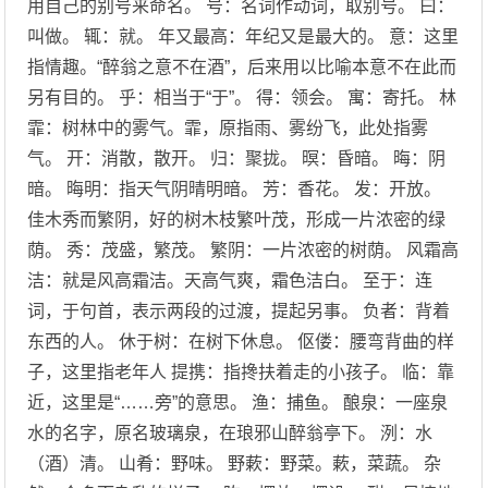
用自己的别号来命名。 号：名词作动词，取别号。 曰：
叫做。 辄：就。 年又最高：年纪又是最大的。 意：这里
指情趣。“醉翁之意不在酒”，后来用以比喻本意不在此而
另有目的。 乎：相当于“于”。 得：领会。 寓：寄托。 林
霏：树林中的雾气。霏，原指雨、雾纷飞，此处指雾
气。 开：消散，散开。 归：聚拢。 暝：昏暗。 晦：阴
暗。 晦明：指天气阴晴明暗。 芳：香花。 发：开放。
佳木秀而繁阴，好的树木枝繁叶茂，形成一片浓密的绿
荫。 秀：茂盛，繁茂。 繁阴：一片浓密的树荫。 风霜高
洁：就是风高霜洁。天高气爽，霜色洁白。 至于：连
词，于句首，表示两段的过渡，提起另事。 负者：背着
东西的人。 休于树：在树下休息。 伛偻：腰弯背曲的样
子，这里指老年人 提携：指搀扶着走的小孩子。 临：靠
近，这里是“……旁”的意思。 渔：捕鱼。 酿泉：一座泉
水的名字，原名玻璃泉，在琅邪山醉翁亭下。 洌：水
（酒）清。 山肴：野味。 野蔌：野菜。蔌，菜蔬。 杂