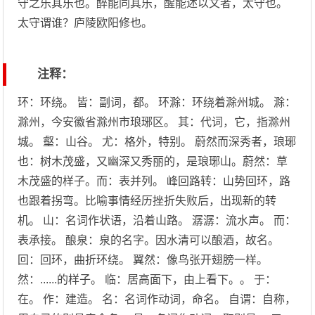
守之乐其乐也。醉能同其乐，醒能述以文者，太守也。
太守谓谁？庐陵欧阳修也。
注释：
环：环绕。 皆：副词，都。 环滁：环绕着滁州城。 滁：
滁州，今安徽省滁州市琅琊区。 其：代词，它，指滁州
城。 壑：山谷。 尤：格外，特别。 蔚然而深秀者，琅琊
也：树木茂盛，又幽深又秀丽的，是琅琊山。蔚然：草
木茂盛的样子。而：表并列。 峰回路转：山势回环，路
也跟着拐弯。比喻事情经历挫折失败后，出现新的转
机。 山：名词作状语，沿着山路。 潺潺：流水声。 而：
表承接。 酿泉：泉的名字。因水清可以酿酒，故名。
回：回环，曲折环绕。 翼然：像鸟张开翅膀一样。
然：......的样子。 临：居高面下，由上看下。。 于：
在。 作：建造。 名：名词作动词，命名。 自谓：自称，