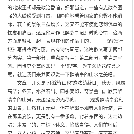
的北宋王朝却是政治昏暗，奸邪当道，一些有志改革图
强的人纷纷受到打击，眼睁睁地看着国家的积弊不能消
除，衰亡的景象日益增长，这又不能不使他感到沉重的
忧虑和痛苦。这是他写作《醉翁亭记》时的心情，这两
方面是融和一起、表现在他的作品里的。 《醉翁亭
记》写得格调清丽，富有诗情画意。这篇散文写了两部
分内容：第一部分，重点是写亭；第二部分，重点是写
游。而贯穿全篇的却是一个“乐”字。为了领悟这醉翁之
意，就让我们来共同观赏一下醉翁亭的山水之美吧。
文章一开头是“环滁皆山也”这浓荫蔽日；秋天，风霜
高洁；冬天，水落石出。四季变幻，奇景叠山。欣赏醉
翁亭的山景，乐趣是无穷无尽的。 观赏醉翁亭变幻
的山景，固然其乐无穷，但在醉翁亭观看人们行游，并
在那里宴饮，更是别有一番乐趣。背着东西的，边走边
唱；走累了的，在树下休息，怡然自得。人们前呼后
应，老人小孩，往来不绝。这里有静有动，有声有态，