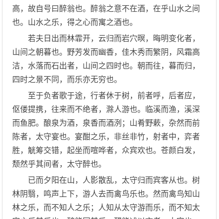
高，故自号曰醉翁也。醉翁之意不在酒，在乎山水之间
也。山水之乐，得之心而寓之酒也。
若夫日出而林霏开，云归而岩穴暝，晦明变化者，
山间之朝暮也。野芳发而幽香，佳木秀而繁阴，风霜高
洁，水落而石出者，山间之四时也。朝而往，暮而归，
四时之景不同，而乐亦无穷也。
至于负者歌于途，行者休于树，前者呼，后者应，
伛偻提携，往来而不绝者，滁人游也。临溪而渔，溪深
而鱼肥。酿泉为酒，泉香而酒洌；山肴野蔌，杂然而前
陈者，太守宴也。宴酣之乐，非丝非竹，射者中，弈者
胜，觥筹交错，起坐而喧哗者，众宾欢也。苍颜白发，
颓然乎其间者，太守醉也。
已而夕阳在山，人影散乱，太守归而宾客从也。树
林阴翳，鸣声上下，游人去而禽鸟乐也。然而禽鸟知山
林之乐，而不知人之乐；人知从太守游而乐，而不知太