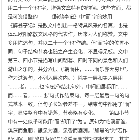
用二十一个“也”字，增强文章特有的韵律。这些方面，都
是可资借鉴的 《醉翁亭记》中“而”字的妙用
《醉翁亭记》是散文中别出一格特具风采的名篇，也是
体现欧阳修散文风格的代表作，历来为人们称赞。文中
多用陈述句，并以二十一个“也”作结。但“而”字的位置不
同，句子结构节奏也随之产生变化，不显得呆板。文中
第三、四小节是描写山间朝暮、四时不同的景色和人们
游山之乐的，共分六层（“朝而往，……而乐亦无穷也”，
作为过渡句，不列入层次内。）除第一层和第六层用
“……者，……也”句式作结束句外，中间四层都用“……
而……者，……也”句式作结束句。每一层最后一句的句
式基本一致，但句子长短参差不一，结束句中都用了“而”
字，显得整齐中有错落，节奏略有变化。 第四小节
中有一处似乎可能用“而”却用了“为”。原句为“临溪而渔，
溪深而鱼肥；酿泉为酒，泉香而酒洌。”加黑的“为”若作
动词解，则“酿泉为酒”与“临溪而渔”就对不起来了。其实