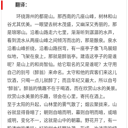
翻译：
环绕滁州的都是山。那西南的几座山峰，树林和山
谷尤其优美。一眼望去树木茂盛，又幽深又秀丽的，那
是琅琊山。沿着山路走六七里，渐渐听到潺潺的水声，
看到流水从两座山峰之间倾泻而出的，那是酿泉。泉水
沿着山峰折绕，沿着山路拐弯，有一座亭子像飞鸟展翅
似地，飞架在泉上，那就是醉翁亭。建造这亭子的是谁
呢？是山上的和尚智仙。给它取名的又是谁呢？太守用
自己的别号（醉翁）来命名。太守和他的宾客们来这儿
饮酒，只喝一点儿就醉了；而且年纪又最大，所以自号
“醉翁”。醉翁的情趣不在于喝酒，而在欣赏山水的美景。
欣赏山水美景的乐趣，领会在心里，寄托在酒上。
至于太阳的升起，山林里的雾气散了；烟云聚拢来，山
谷就显得昏暗了；朝则自暗而明，暮则自明而暗，或暗
或明，变化不一，这就是山中的朝暮。野花开了，有一