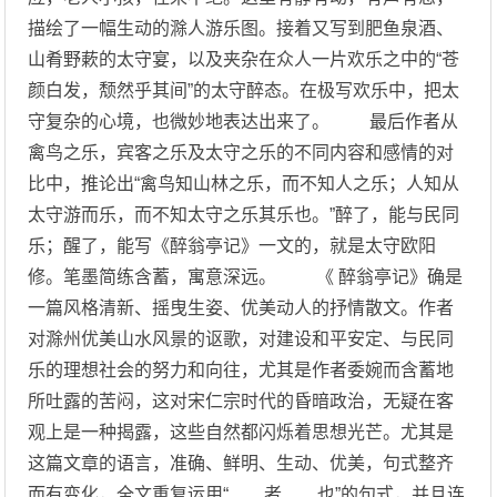
描绘了一幅生动的滁人游乐图。接着又写到肥鱼泉酒、
山肴野蔌的太守宴，以及夹杂在众人一片欢乐之中的“苍
颜白发，颓然乎其间”的太守醉态。在极写欢乐中，把太
守复杂的心境，也微妙地表达出来了。 最后作者从
禽鸟之乐，宾客之乐及太守之乐的不同内容和感情的对
比中，推论出“禽鸟知山林之乐，而不知人之乐；人知从
太守游而乐，而不知太守之乐其乐也。”醉了，能与民同
乐；醒了，能写《醉翁亭记》一文的，就是太守欧阳
修。笔墨简练含蓄，寓意深远。 《 醉翁亭记》确是
一篇风格清新、摇曳生姿、优美动人的抒情散文。作者
对滁州优美山水风景的讴歌，对建设和平安定、与民同
乐的理想社会的努力和向往，尤其是作者委婉而含蓄地
所吐露的苦闷，这对宋仁宗时代的昏暗政治，无疑在客
观上是一种揭露，这些自然都闪烁着思想光芒。尤其是
这篇文章的语言，准确、鲜明、生动、优美，句式整齐
而有变化，全文重复运用“……者……也”的句式，并且连