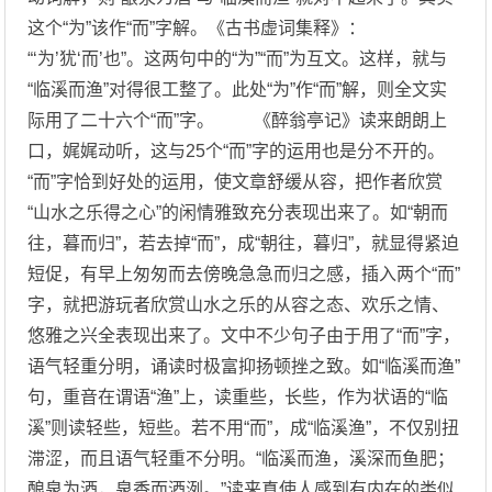
这个“为”该作“而”字解。《古书虚词集释》：
“‘为’犹‘而’也”。这两句中的“为”“而”为互文。这样，就与
“临溪而渔”对得很工整了。此处“为”作“而”解，则全文实
际用了二十六个“而”字。 《醉翁亭记》读来朗朗上
口，娓娓动听，这与25个“而”字的运用也是分不开的。
“而”字恰到好处的运用，使文章舒缓从容，把作者欣赏
“山水之乐得之心”的闲情雅致充分表现出来了。如“朝而
往，暮而归”，若去掉“而”，成“朝往，暮归”，就显得紧迫
短促，有早上匆匆而去傍晚急急而归之感，插入两个“而”
字，就把游玩者欣赏山水之乐的从容之态、欢乐之情、
悠雅之兴全表现出来了。文中不少句子由于用了“而”字，
语气轻重分明，诵读时极富抑扬顿挫之致。如“临溪而渔”
句，重音在谓语“渔”上，读重些，长些，作为状语的“临
溪”则读轻些，短些。若不用“而”，成“临溪渔”，不仅别扭
滞涩，而且语气轻重不分明。“临溪而渔，溪深而鱼肥；
酿泉为酒，泉香而酒洌。”读来真使人感到有内在的类似