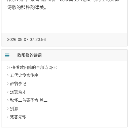
诗歌的那种韵律美。
2026-08-07 07:20:56
欧阳修的诗词
>>查看欧阳修的全部诗词<<
五代史伶官传序
醉翁亭记
送窦秀才
秋怀二首寄圣俞 其二
别滁
戏答元珍