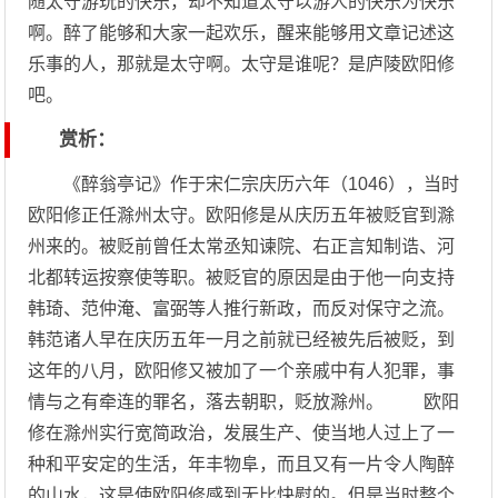
随太守游玩的快乐，却不知道太守以游人的快乐为快乐
啊。醉了能够和大家一起欢乐，醒来能够用文章记述这
乐事的人，那就是太守啊。太守是谁呢？是庐陵欧阳修
吧。
赏析：
《醉翁亭记》作于宋仁宗庆历六年（1046），当时
欧阳修正任滁州太守。欧阳修是从庆历五年被贬官到滁
州来的。被贬前曾任太常丞知谏院、右正言知制诰、河
北都转运按察使等职。被贬官的原因是由于他一向支持
韩琦、范仲淹、富弼等人推行新政，而反对保守之流。
韩范诸人早在庆历五年一月之前就已经被先后被贬，到
这年的八月，欧阳修又被加了一个亲戚中有人犯罪，事
情与之有牵连的罪名，落去朝职，贬放滁州。 欧阳
修在滁州实行宽简政治，发展生产、使当地人过上了一
种和平安定的生活，年丰物阜，而且又有一片令人陶醉
的山水，这是使欧阳修感到无比快慰的。但是当时整个