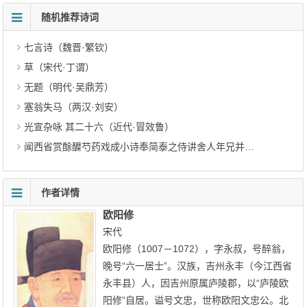
随机推荐诗词
七言诗（魏晋·繁钦）
草（宋代·丁谓）
无题（明代·吴鼎芳）
塞翁失马（两汉·刘安）
光宣杂咏 其二十六（近代·冒效鲁）
闻西省赏酴醾芍药戏成小诗奉简泰之侍讲舍人年兄并以丁香橄榄百枚助筵却求残花数枝 其二（宋代·周必大）
作者详情
欧阳修
宋代
欧阳修（1007－1072），字永叔，号醉翁，
晚号“六一居士”。汉族，吉州永丰（今江西省
永丰县）人，因吉州原属庐陵郡，以“庐陵欧
阳修”自居。谥号文忠，世称欧阳文忠公。北