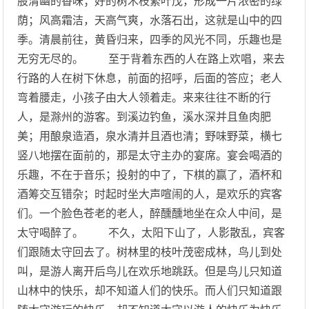
股清幽的香味；好的树木枝繁叶茂，形成一片浓密的绿
荫；风高霜洁，天高气爽，水落石出，这就是山中的四
季。清晨前往，黄昏归来，四季的风光不同，乐趣也是
无穷无尽的。 至于背着东西的人在路上欢唱，来去
行路的人在树下休息，前面的招呼，后面的答应；老人
弯着腰走，小孩子由大人领着走。来来往往不断的行
人，是滁州的游客。到溪边钓鱼，溪水深并且鱼肉肥
美；用酿泉造酒，泉水清并且酒也清；野味野菜，横七
竖八地摆在面前的，那是太守主办的宴席。宴会喝酒的
乐趣，不在于音乐；投射的中了，下棋的赢了，酒杯和
酒筹交互错杂；时起时坐大声喧闹的人，是欢乐的宾客
们。一个脸色苍老的老人，醉醺醺地坐在众人中间，是
太守喝醉了。 不久，太阳下山了，人影散乱，宾客
们跟随太守回去了。树林里的枝叶茂密成林，鸟儿到处
叫，是游人离开后鸟儿在欢乐地跳跃。但是鸟儿只知道
山林中的快乐，却不知道人们的快乐。而人们只知道跟