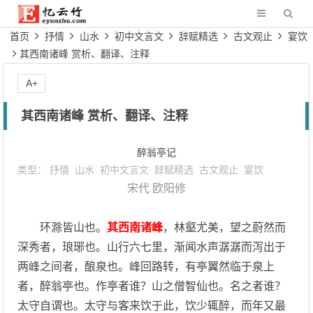
首页
抒情
山水
初中文言文
辞赋精选
古文观止
宴饮
其西南诸峰 赏析、翻译、注释
A+
其西南诸峰 赏析、翻译、注释
醉翁亭记
类型：
抒情
山水
初中文言文
辞赋精选
古文观止
宴饮
宋代
欧阳修
环滁皆山也。
其西南诸峰
，林壑尤美，望之蔚然而
深秀者，琅琊也。山行六七里，渐闻水声潺潺而泻出于
两峰之间者，酿泉也。峰回路转，有亭翼然临于泉上
者，醉翁亭也。作亭者谁？山之僧智仙也。名之者谁？
太守自谓也。太守与客来饮于此，饮少辄醉，而年又最