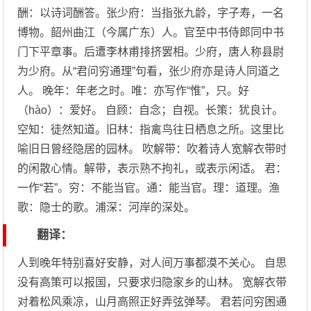
酬：以诗词酬答。张少府：当指张九龄，字子寿，一名
博物。韶州曲江（今属广东）人。官至中书侍郎同中书
门下平章事。后遭李林甫排挤罢相。少府，唐人称县尉
为少府。从“君问穷通理”句看，张少府亦是诗人同道之
人。 晚年：年老之时。唯：亦写作“惟”，只。好
（hào）：爱好。 自顾：自念；自视。长策：犹良计。
空知：徒然知道。旧林：指禽鸟往日栖息之所。这里比
喻旧日曾经隐居的园林。 吹解带：吹着诗人宽解衣带时
的闲散心情。解带，表示熟不拘礼，或表示闲适。 君：
一作“若”。穷：不能当官。通：能当官。理：道理。渔
歌：隐士的歌。浦深：河岸的深处。
翻译：
人到晚年特别喜好安静，对人间万事都漠不关心。 自思
没有高策可以报国，只要求归隐家乡的山林。 宽解衣带
对着松风乘凉，山月高照正好弄弦弹琴。 君若问穷困通