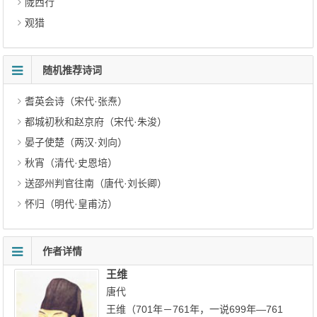
陇西行
观猎
随机推荐诗词
耆英会诗（宋代·张焘）
都城初秋和赵京府（宋代·朱浚）
晏子使楚（两汉·刘向）
秋宵（清代·史恩培）
送邵州判官往南（唐代·刘长卿）
怀归（明代·皇甫汸）
作者详情
王维
唐代
王维（701年－761年，一说699年—761