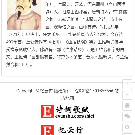
年），字摩诘，汉族，河东蒲州（今山西运
城）人，祖籍山西祁县，唐朝诗人，有“诗佛”
之称。苏轼评价其：“味摩诘之诗，诗中有
画；观摩诘之画，画中有诗。”开元九年
（721年）中进士，任太乐丞。王维是盛唐诗人的代表，今存诗
400余首，重要诗作有《相思》《山居秋暝》等。王维精通佛学，
受禅宗影响很大。佛教有一部《维摩诘经》，是王维名和字的由
来。王维诗书画都很有名，非常多才多艺，音乐也很精通。与孟浩
然合称“王孟”。
Copyright ©
忆云竹
版权所有.
皖ICP备17016565号
站
点地图