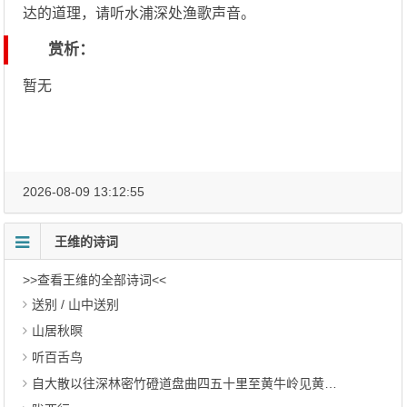
达的道理，请听水浦深处渔歌声音。
赏析：
暂无
2026-08-09 13:12:55
王维的诗词
>>查看王维的全部诗词<<
送别 / 山中送别
山居秋暝
听百舌鸟
自大散以往深林密竹磴道盘曲四五十里至黄牛岭见黄花川