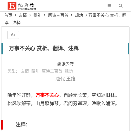
首页
友情
赠别
唐诗三百首
规劝
万事不关心 赏析、翻
译、注释
A+
万事不关心 赏析、翻译、注释
酬张少府
类型：
友情
赠别
唐诗三百首
规劝
唐代
王维
晚年唯好静，
万事不关心
。自顾无长策，空知返旧林。
松风吹解带，山月照弹琴。君问穷通理，渔歌入浦深。
注释：