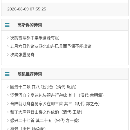
2026-08-09 07:55:25
高斯得的诗词
次韵雪寒郡中粜米食源有赋
五月六日约诸友游北山舟已具而予偶不能出诸
次韵张䇓见寄
随机推荐诗词
园景十二咏 其八 牡丹台（清代·胤禛）
泛黄河自宁夏达包头镇舟行杂咏 其十（清代·俞明震）
舍陆就汀舟喜见家乡在即三首 其三（明代·郭之奇）
和丁大声登皆山楼之作依韵（清代·王炘）
感兴二十七首 其二十五（宋代·方一夔）
离骚（唐代·陆龟蒙）