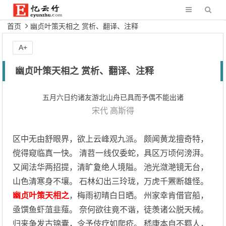
首页
幽贞叶策天相之 赏析、翻译、注释
A+
幽贞叶策天相之 赏析、翻译、注释
五月六日约诸友游北山舟已具而予偶不能出诸
宋代
高斯得
区中无由舒眼界，欲上云峰观九派。 颇闻黄龙擅奇特，
傥得窥临真一快。 清苕一线仅委蛇，具区万顷何滂湃。
又闻法华两招提，清旷夐绝人境隘。 池光潋滟镜无台，
山色清寒身不壤。 石林幻出三玲珑，万虎千罴断雄怪。
幽贞叶策天相之
，梅雨初晴白日晒。 州家幸肯借官船，
亟馔鱼虾菹韭薤。 奈何欲往竟不谐，徒羡诸公脱天械。
归来争发古锦囊，令予伎疗如爬疥。 嵇康本自不羁人，