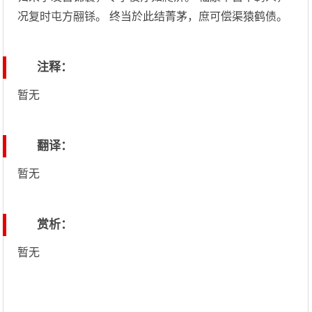
况复时屯方翮铩。 终当於此结菁茅，庶可偿渠猿鹤债。
注释：
暂无
翻译：
暂无
赏析：
暂无