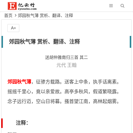
首页
郊园秋气薄 赏析、翻译、注释
A+
郊园秋气薄 赏析、翻译、注释
送胡仲雅南归三首 其二
元代
王翰
郊园秋气薄
，征骖方载路。送客上中条，执手话离素。
摇摇千里心，竟以亲爱故。高亭多秋风，假道繁晓露。
念子远行迈，空山日将暮。搔首望江南，高林起烟雾。
注释：