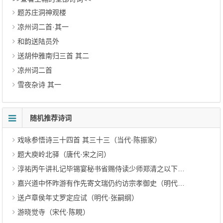
题苏庄洞神观楼
凉州词二首·其一
和韵送陆员外
送胡仲雅南归三首 其二
凉州词二首
雪夜杂诗 其一
随机推荐诗词
戏咏参悟诗三十四首 其三十三（当代·陈振家）
题大庾岭北驿（唐代·宋之问）
淳祐丙午讲礼记毕锡宴秘书省赐侍读少师郑清之以下（宋代·赵昀）
嘉兴道中怀昨游有作先寄文瑞仍约访宗孝御史（明代·顾清）
送卢章侯年丈罗定应试（明代·张嗣纲）
游晓觉寺（宋代·陈睍）