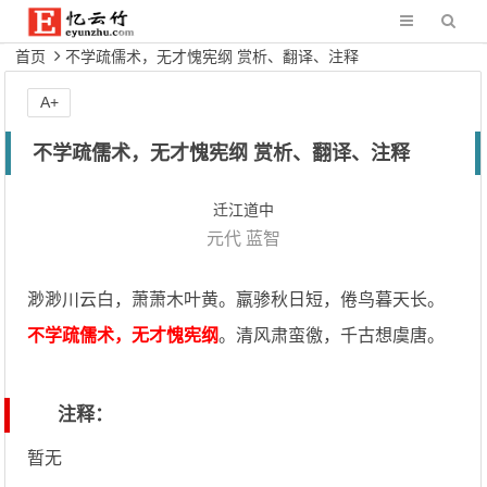
首页
不学疏儒术，无才愧宪纲 赏析、翻译、注释
A+
不学疏儒术，无才愧宪纲 赏析、翻译、注释
迁江道中
元代
蓝智
渺渺川云白，萧萧木叶黄。羸骖秋日短，倦鸟暮天长。
不学疏儒术，无才愧宪纲
。清风肃蛮徼，千古想虞唐。
注释：
暂无