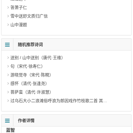
答萧子仁
雪中送舒文质归广信
山中漫题
随机推荐诗词
送别 / 山中送别（唐代·王维）
句（宋代·徐寿仁）
游晓觉寺（宋代·陈睍）
感怀（清代·张逢尧）
菩萨蛮（清代·许淑慧）
过乌石大小二浪滩俗呼浪为郎因戏作竹枝歌二首 其二（宋代·杨万里）
作者详情
蓝智