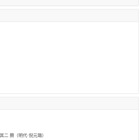
其二 猾（明代·倪元璐）