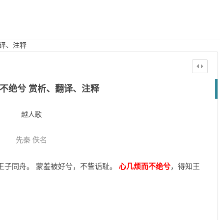
翻译、注释
不绝兮 赏析、翻译、注释
越人歌
先秦
佚名
王子同舟。 蒙羞被好兮，不訾诟耻。
心几烦而不绝兮
，得知王