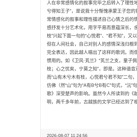
人在非常感情化的叙事完毕之后转入了理性
兮得知王子”，是说我十分惭愧承蒙王子您
常情感化的叙事和理性描述自己心情之后的
感抒发十分艺术化，用字平易而意蕴深长，余韵
枝”兴起下面一句的“心悦君”、“君不知”，又
但在人间社会，自己对别人的感情深浅归根
完全表达，因此越人唱出了这样的歌词。而借
惯用的。如《卫风·芄兰》“芄兰之支，童子佩
枝；心之忧矣，宁莫之知”，即是。这种谐
而“山有木兮木有枝，心悦君兮君不知”二句，
仿佛（然“山”句为“A有B兮B有C”句式，“
歌》深受楚声的影响。虽然今人所读到的《
明，两千多年前，古越族的文学已经达到了
2026-08-07 11:24:56