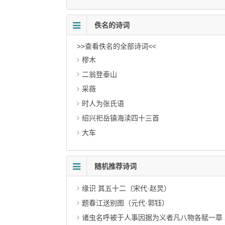
佚名的诗词
>>查看佚名的全部诗词<<
樛木
二翁登泰山
采薇
时人为张氏语
绍兴祀岳镇海渎四十三首
大车
随机推荐诗词
缘识 其五十二（宋代·赵炅）
题春江送别图（元代·郭钰）
诸虫名呼被于人事因据为义者凡八物各赋一章 