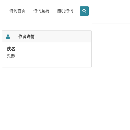
诗词首页
诗词竞猜
随机诗词
作者详情
佚名
先秦