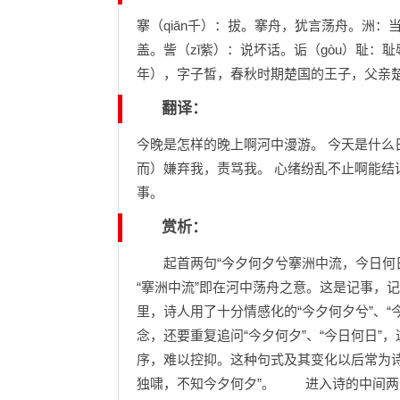
搴（qiān千）：拔。搴舟，犹言荡舟。洲：当
盖。訾（zǐ紫）：说坏话。诟（gòu）耻：耻
年），字子皙，春秋时期楚国的王子，父亲楚
翻译：
今晚是怎样的晚上啊河中漫游。 今天是什么
而）嫌弃我，责骂我。 心绪纷乱不止啊能结
事。
赏析：
起首两句“今夕何夕兮搴洲中流，今日何日兮
“搴洲中流”即在河中荡舟之意。这是记事，
里，诗人用了十分情感化的“今夕何夕兮”、“
念，还要重复追问“今夕何夕”、“今日何日
序，难以控抑。这种句式及其变化以后常为诗
独啸，不知今夕何夕”。 进入诗的中间两