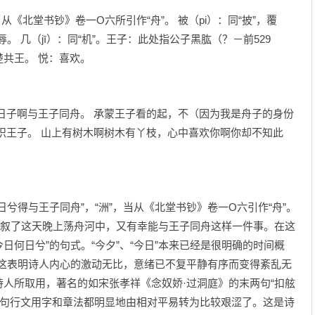
从《北堂书钞》卷一O六所引作“舟”。 被（pi）：同“披”，覆
辱。 几（jī）：同“机”。王子：此处指公子黑肱（？－前529
共王。 悦：喜欢。
日子啊与王子同舟。 承蒙王子看的起，不（因为我是舟子的身份
识王子。 山上有树木啊树木有丫枝，心中喜欢你啊你却不知此
得与王子同舟”，“洲”，当从《北堂书钞》卷一O六引作“舟”。
记叙了这天晚上荡舟河中，又有幸能与王子同舟这样一件事。在这
今日何日兮”的句式。“今夕”、“今日”本来已经是很明确的时间概
”，这表明诗人内心的激动无比，意绪已不复平静有序而变得紊乱无
人所取用，著名的如宋张孝祥《念奴娇·过洞庭》的末两句“扣舷
句行文用字和章法都明显地由相对平易转为比较艰涩了。这是诗