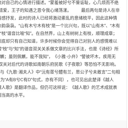
地对自己的心情进行描述。“蒙羞被好兮不訾诟耻，心几烦而不绝
的错爱，王子的知遇之恩令我心绪荡漾。 最后两句是诗人在非
情感抒发，此时的诗人已经将激动紊乱的意绪梳平，因此这种情
袅袅。“山有木兮木有枝”是一个比兴句，既以“山有木”、“木有
以“枝”谐音比喻“知”。在自然界，山上有树树上有枝，顺理成章；
到底却只有自己知道，许多时候你会觉得自己对别人的感情难以
“枝”与“知”的谐音双关关系做文章的比兴手法，也是《诗经》所
觽；虽则佩觽，能不我知”，《小雅·小弁》“譬彼坏木，疾用无
音双关对后代的诗歌如南朝乐府民歌《子夜歌》等恐怕不无影响。
与《九歌·湘夫人》中“沅有茝兮醴有兰，思公子兮未敢言”二句相
沅”句为“A有B兮C有D”句式，亦有不同），也可见出此楚译《越人
越人歌》是翻译作品，但仍可这样说：《越人歌》的艺术成就表
相当高的水平。