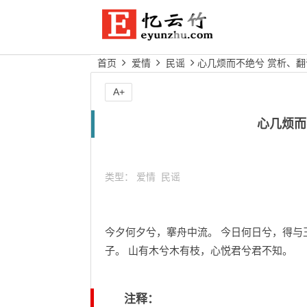
首页
爱情
民谣
心几烦而不绝兮 赏析、
A+
心几烦而
类型：
爱情
民谣
今夕何夕兮，搴舟中流。 今日何日兮，得与
子。 山有木兮木有枝，心悦君兮君不知。
注释：