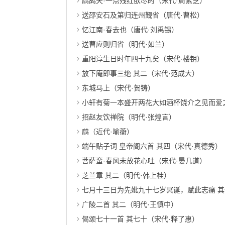
鹧鸪天·一点残红欲尽时（宋代·周紫芝）
送邵安石及第归连州觐省（唐代·曹松）
忆江南·春去也（唐代·刘禹锡）
送曹应则归省（明代·如兰）
重阳淳生日时年四十九矣（宋代·楼钥）
放下庵即事三绝 其二（宋代·范成大）
东城马上（宋代·贺铸）
小轩有菊一本盛开两花大如酒杯饶介之见而爱之
招赵友饮禅院（明代·张煌言）
鹧（近代·喻蘅）
端午贴子词 皇帝阁六首 其四（宋代·真德秀）
菩萨蛮·春风未放花心吐（宋代·晏几道）
芝兰章 其二（明代·韩上桂）
七月十三日为先妣九十七岁冥诞，赋此志痛 其
广陵二首 其二（明代·王慎中）
偈颂七十一首 其七十（宋代·释了惠）