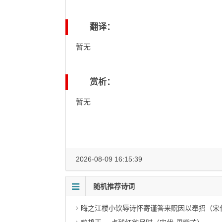
翻译：
暂无
赏析：
暂无
2026-08-09 16:15:39
随机推荐诗词
晦之江楼小饮辱诗怀寄谨答来贶因以奉招（宋