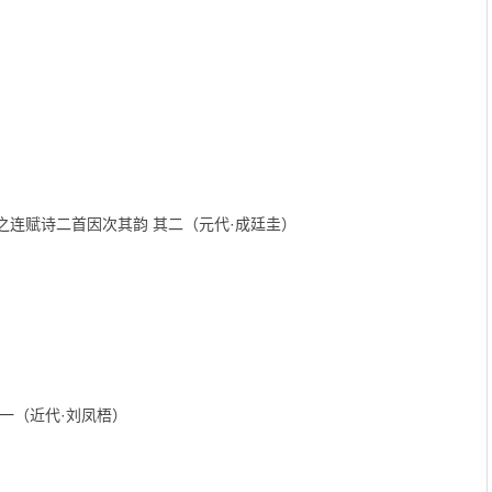
连赋诗二首因次其韵 其二（元代·成廷圭）
一（近代·刘凤梧）