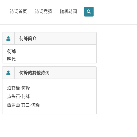
诗词首页
诗词竞猜
随机诗词
何绛简介
何绛
明代
何绛的其他诗词
泊苍梧·何绛
点头石·何绛
西湖曲 其三·何绛