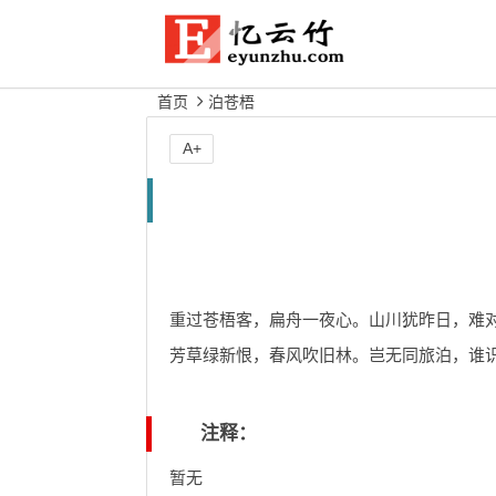
首页
泊苍梧
A+
重过苍梧客，扁舟一夜心。山川犹昨日，难
芳草绿新恨，春风吹旧林。岂无同旅泊，谁
注释：
暂无