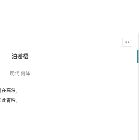
泊苍梧
明代
何绛
对在高深。
识此宵吟。