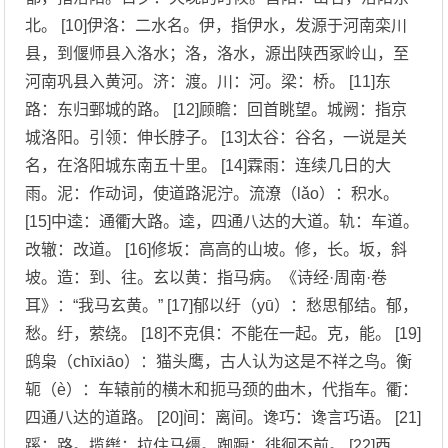
北。 [10]伊洛：二水名。伊，指伊水，发源于河南栾川
县，到偃师县入洛水；洛，洛水，源出陕西冢岭山，至
河南巩县入黄河。济：渡。川：河。梁：桥。 [11]东
路：东归鄄城的路。 [12]顾瞻：回首眺望。城阙：指京
城洛阳。引领：伸长脖子。 [13]太谷：谷名，一说是关
名，在洛阳城东南五十里。 [14]霖雨：连续几日的大
雨。泥：作动词，使道路泥泞。流潦（lǎo）：积水。
[15]中逵：通衢大路。逵，四通八达的大道。轨：车道。
改辙：改道。 [16]修坂：高高的山坡。修，长。坂，斜
坡。造：到、往。玄以黄：指马病。《诗经·周南·卷
耳》：“我马玄黄。” [17]郁以纡（yū）：愁思郁结。郁，
愁。纡，萦绕。 [18]不克俱：不能在一起。克，能。 [19]
鸱枭（chīxiāo）：猫头鹰，古人认为这是不祥之鸟。衡
轭（è）：车辕前的横木和扼马颈的曲木，代指车。衢：
四通八达的道路。 [20]间：离间。谗巧：谗言巧语。 [21]
蹊：路。揽辔：拉住马缰。踟蹰：徘徊不前。 [22]西