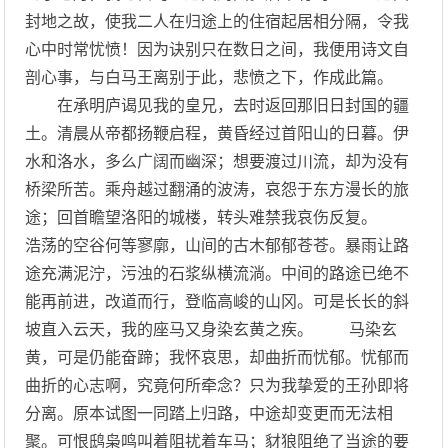
封地之故，使我二人在归途上的住宿起居相分隔，令我
心中时常忧愤！因为诀别只在数日之间，我便用诗文自
剖心事，与白马王离别于此，悲愤之下，作成此篇。
在承明庐谒见我的皇兄，去时返回那旧日封国的疆
土。清晨从帝都扬鞭启程，黄昏经过首阳山的日暮。伊
水和洛水，多么广阔而幽深；想要渡过川流，却为没有
桥梁所苦。乘舟越过翻涌的波涛，哀怨于东方漫长的旅
途；回首瞻望洛阳的城楼，转头难禁我哀伤反复。
浩荡的空谷何等寥廓，山间的古木郁郁苍苍。暴雨让路
途充满泥泞，污浊的石浆纵横流淌。中间的路途已绝不
能再前进，改道而行，登临高峻的山冈。可是长长的斜
坡直入云天，我的座马又身染玄黄之疾。 马染玄
黄，可是仍能奋蹄；我怀哀思，却曲折而忧郁。忧郁而
曲折的心志啊，究竟何所牵念？只为我挚爱的王孙即将
分离。原本试图一同踏上归路，中途却变更而无法相
聚。可恨鸱枭鸣叫着阻扰着车马；豺狼阻绝了当途的要