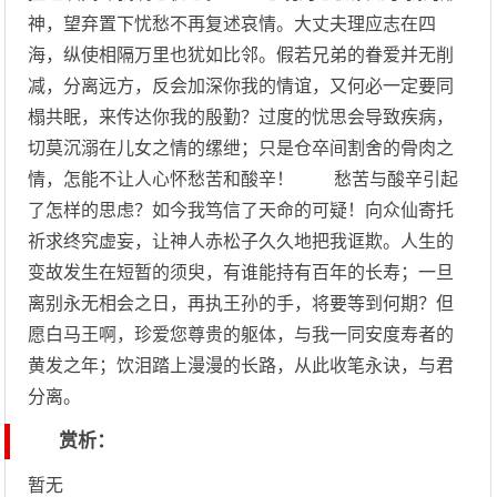
神，望弃置下忧愁不再复述哀情。大丈夫理应志在四
海，纵使相隔万里也犹如比邻。假若兄弟的眷爱并无削
减，分离远方，反会加深你我的情谊，又何必一定要同
榻共眠，来传达你我的殷勤？过度的忧思会导致疾病，
切莫沉溺在儿女之情的缧绁；只是仓卒间割舍的骨肉之
情，怎能不让人心怀愁苦和酸辛！ 愁苦与酸辛引起
了怎样的思虑？如今我笃信了天命的可疑！向众仙寄托
祈求终究虚妄，让神人赤松子久久地把我诓欺。人生的
变故发生在短暂的须臾，有谁能持有百年的长寿；一旦
离别永无相会之日，再执王孙的手，将要等到何期？但
愿白马王啊，珍爱您尊贵的躯体，与我一同安度寿者的
黄发之年；饮泪踏上漫漫的长路，从此收笔永诀，与君
分离。
赏析：
暂无