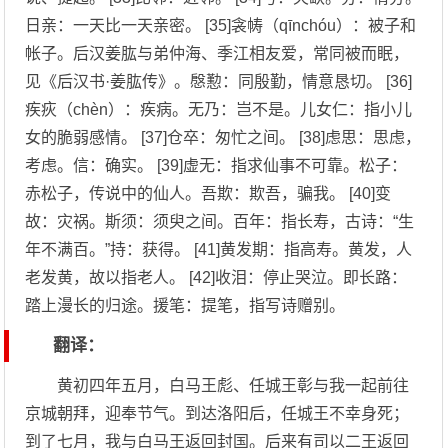
日亲：一天比一天亲密。 [35]衾帱（qīnchóu）：被子和
帐子。后汉姜肱与弟仲海、季江相友爱，常同被而眠，
见《后汉书·姜肱传》。慇懃：同殷勤，情意恳切。 [36]
疾疢（chèn）：疾病。无乃：岂不是。儿女仁：指小儿
女的脆弱感情。 [37]仓卒：匆忙之间。 [38]虑思：思虑，
考虑。信：确实。 [39]虚无：指求仙事不可靠。松子：
赤松子，传说中的仙人。吾欺：欺吾，骗我。 [40]变
故：灾祸。斯须：须臾之间。百年：指长寿，古诗：“生
年不满百。”持：获得。 [41]黄发期：指高寿。黄发，人
老发黄，故以指老人。 [42]收泪：停止哭泣。即长路：
踏上漫长的归途。援笔：提笔，指写诗赠别。
翻译：
黄初四年五月，白马王彪、任城王彰与我一起前往
京城朝拜，迎奉节气。到达洛阳后，任城王不幸身死；
到了七月，我与白马王返回封国。后来有司以二王返回