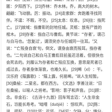
匿：夕阳西下。 [23]乔林：乔木林。乔，高大的树木。
翩翩：飞动貌。厉：振动。 [24]走索群：奔跑着寻找同
伴。不遑：不暇，不空。 [25]太息：叹息。 [26]往：指死
亡。 [27]故域：指曹彰的封地任城。灵柩：放有尸首的
棺木。 [28]存者：指自己与曹彪。黄节说：“‘存者’，谓己
与白马也。‘忽复过’，谓须臾亦与任城同一往耳。”又
说：“‘亡殁身自衰’句，倒文，谓身由衰而殁耳。指存者
也。”二句说自己和白马王曹彪目前虽还活着，但很快也
会死去的。刘履认为存者和亡殁应互换，意思是死者已
成过去，存者身体渐衰，也难久长。 [29]晞（xī）：干。
汉乐府《薤露歌》：“薤上露，何易晞。”说人生短暂。
[30]桑榆：二星名，都在西方。《文选》李善注说：“日
在桑榆，以喻人之将老。”影响：影子和声音。 [31]顾：
念。非金石：《古诗十九首》回车驾言迈：“人生非金
石，岂能长寿考。”咄唶（duōjiè）：惊叹声。 [32]陈：
说、提起。 [33]比邻：近邻。 [34]亏：欠缺。分：情分。