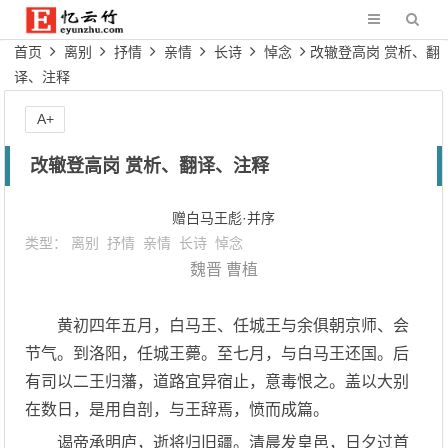
首页
离别
抒情
亲情
长诗
悼念
改辙登高岗 赏析、翻
译、注释
A+
改辙登高岗 赏析、翻译、注释
赠白马王彪·并序
类型：
离别
抒情
亲情
长诗
悼念
魏晋
曹植
黄初四年五月，白马王、任城王与余俱朝京师、会
节气。到洛阳，任城王薨。至七月，与白马王还国。后
有司以二王归藩，道路宜异宿止，意毒恨之。盖以大别
在数日，是用自剖，与王辞焉，愤而成篇。
谒帝承明庐，逝将归旧疆。清晨发皇邑，日夕过首