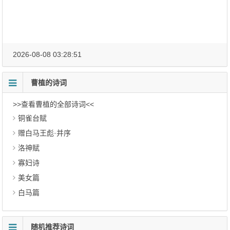
2026-08-08 03:28:51
曹植的诗词
>>查看曹植的全部诗词<<
铜雀台赋
赠白马王彪·并序
洛神赋
寡妇诗
美女篇
白马篇
随机推荐诗词