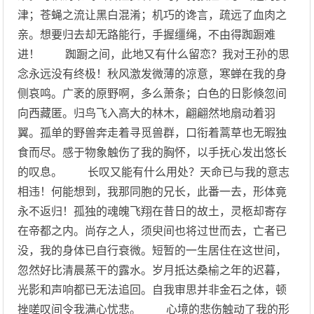
津；苍蝇之流让黑白混淆；机巧的谗言，疏远了血肉之
亲。想要归去却无路能行，手握缰绳，不由得踟蹰难
进！ 踟蹰之间，此地又有什么留恋？我对王孙的思
念永远没有终极！秋风激发微薄的凉意，寒蝉在我的身
侧哀鸣。广袤的原野啊，多么萧条；白色的日影倏忽间
向西藏匿。归鸟飞入高大的林木，翩翩然地扇动着羽
翼。孤单的野兽奔走着寻觅兽群，口衔着蒿草也无暇独
食而尽。感于物象触伤了我的胸怀，以手抚心发出悠长
的叹息。 长叹又能有什么用处？天命已与我的意志
相违！何能想到，我那同胞的兄长，此番一去，形体竟
永不返归！孤独的魂魄飞翔在昔日的故土，灵柩却寄存
在帝都之内。尚存之人，须臾间也将过世而去，亡者已
没，我的身体已自行衰微。短暂的一生居住在这世间，
忽然好比清晨蒸干的露水。岁月抵达桑榆之年的迟暮，
光影和声响都已无法追回。自我审思并非金石之体，顿
挫嗟叹间令我满心忧悲。 心境的悲伤触动了我的形