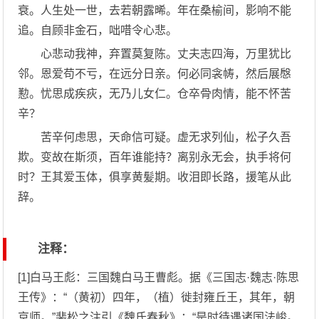
衰。人生处一世，去若朝露晞。年在桑榆间，影响不能
追。自顾非金石，咄唶令心悲。
心悲动我神，弃置莫复陈。丈夫志四海，万里犹比
邻。恩爱苟不亏，在远分日亲。何必同衾帱，然后展慇
懃。忧思成疾疢，无乃儿女仁。仓卒骨肉情，能不怀苦
辛？
苦辛何虑思，天命信可疑。虚无求列仙，松子久吾
欺。变故在斯须，百年谁能持？离别永无会，执手将何
时？王其爱玉体，俱享黄髪期。收泪即长路，援笔从此
辞。
注释：
[1]白马王彪：三国魏白马王曹彪。据《三国志·魏志·陈思
王传》：“（黄初）四年，（植）徙封雍丘王，其年，朝
京师。”裴松之注引《魏氏春秋》：“是时待遇诸国法峻。