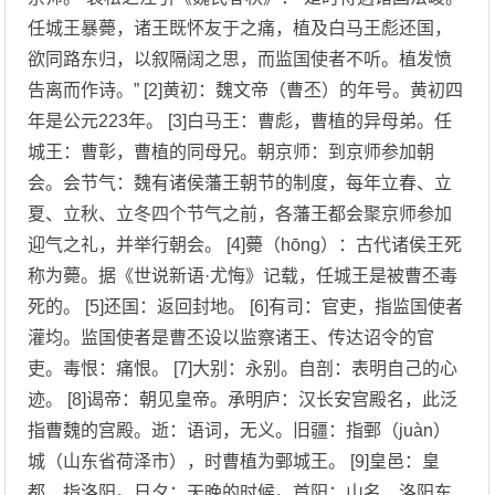
任城王暴薨，诸王既怀友于之痛，植及白马王彪还国，
欲同路东归，以叙隔阔之思，而监国使者不听。植发愤
告离而作诗。” [2]黄初：魏文帝（曹丕）的年号。黄初四
年是公元223年。 [3]白马王：曹彪，曹植的异母弟。任
城王：曹彰，曹植的同母兄。朝京师：到京师参加朝
会。会节气：魏有诸侯藩王朝节的制度，每年立春、立
夏、立秋、立冬四个节气之前，各藩王都会聚京师参加
迎气之礼，并举行朝会。 [4]薨（hōng）：古代诸侯王死
称为薨。据《世说新语·尤悔》记载，任城王是被曹丕毒
死的。 [5]还国：返回封地。 [6]有司：官吏，指监国使者
灌均。监国使者是曹丕设以监察诸王、传达诏令的官
吏。毒恨：痛恨。 [7]大别：永别。自剖：表明自己的心
迹。 [8]谒帝：朝见皇帝。承明庐：汉长安宫殿名，此泛
指曹魏的宫殿。逝：语词，无义。旧疆：指鄄（juàn）
城（山东省荷泽市），时曹植为鄄城王。 [9]皇邑：皇
都，指洛阳。日夕：天晚的时候。首阳：山名，洛阳东