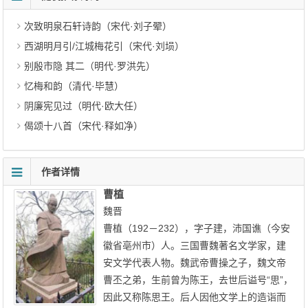
次致明泉石轩诗韵（宋代·刘子翚）
西湖明月引/江城梅花引（宋代·刘埙）
别殷市隐 其二（明代·罗洪先）
忆梅和韵（清代·毕慧）
阴廉宪见过（明代·欧大任）
偈颂十八首（宋代·释如净）
作者详情
曹植
魏晋
曹植（192－232），字子建，沛国谯（今安
徽省亳州市）人。三国曹魏著名文学家，建
安文学代表人物。魏武帝曹操之子，魏文帝
曹丕之弟，生前曾为陈王，去世后谥号“思”，
因此又称陈思王。后人因他文学上的造诣而