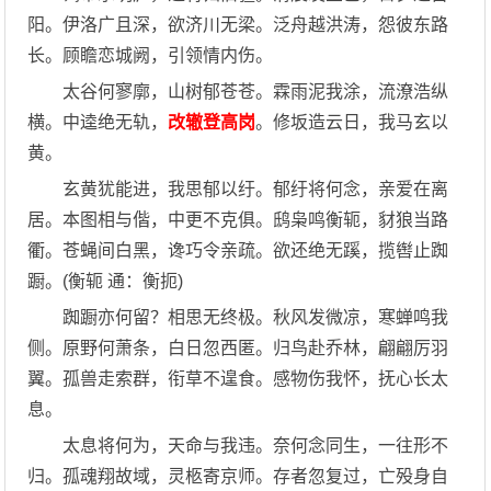
阳。伊洛广且深，欲济川无梁。泛舟越洪涛，怨彼东路
长。顾瞻恋城阙，引领情内伤。
太谷何寥廓，山树郁苍苍。霖雨泥我涂，流潦浩纵
横。中逵绝无轨，
改辙登高岗
。修坂造云日，我马玄以
黄。
玄黄犹能进，我思郁以纡。郁纡将何念，亲爱在离
居。本图相与偕，中更不克俱。鸱枭鸣衡轭，豺狼当路
衢。苍蝇间白黑，谗巧令亲疏。欲还绝无蹊，揽辔止踟
蹰。(衡轭 通：衡扼)
踟蹰亦何留？相思无终极。秋风发微凉，寒蝉鸣我
侧。原野何萧条，白日忽西匿。归鸟赴乔林，翩翩厉羽
翼。孤兽走索群，衔草不遑食。感物伤我怀，抚心长太
息。
太息将何为，天命与我违。奈何念同生，一往形不
归。孤魂翔故域，灵柩寄京师。存者忽复过，亡殁身自