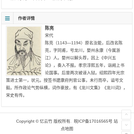
作者详情
陈亮
宋代
陈亮（1143—1194）原名汝能，后改名陈
亮，字同甫，号龙川，婺州永康（今属浙
江）人。婺州以解头荐，因上《中兴五
论》，奏入不报。孝宗淳熙五年，诣阙上书
论国事。后曾两次被诬入狱。绍熙四年光宗
策进士第一，状元。授签书建康府判官公事，未行而卒，谥号文
毅。所作政论气势纵横，词作豪放，有《龙川文集》《龙川词》，
宋史有传。
Copyright ©
忆云竹
版权所有.
皖ICP备17016565号
站
点地图