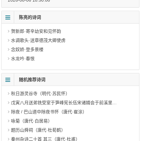
2026-08-06 18:50:08
陈亮的诗词
贺新郎·寄辛幼安和见怀韵
水调歌头·送章德茂大卿使虏
念奴娇·登多景楼
水龙吟·春恨
随机推荐诗词
秋日游灵谷寺（明代·苏民怀）
戊寅八月送弟铣受室于笋峰宪长伍宋诸婿会于前溪里第菊节寿辰予以事先别敬赋此章（明代·符锡）
除夜 / 巴山道中除夜书怀（唐代·崔涂）
咏菊（唐代·白居易）
题历山舜祠（唐代·杜荀鹤）
秦州杂诗二十首 其三（唐代·杜甫）