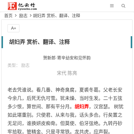
首页
励志
胡妇弄 赏析、翻译、注释
A+
胡妇弄 赏析、翻译、注释
贺新郎·寄辛幼安和见怀韵
类型：
励志
宋代
陈亮
老去凭谁说。看几番、神奇臭腐，夏裘冬葛。父老长安
今余几，后死无仇可雪。犹未燥、当时生发。二十五弦
多少恨，算世间、那有平分月。
胡妇弄
，汉宫瑟。 树犹
如此堪重别。只使君、从来与我，话头多合。行矣置之
无足问，谁换妍皮痴骨。但莫使、伯牙弦绝。九转丹砂
牢拾取，管精金、只是寻常铁。龙共虎，应声裂。