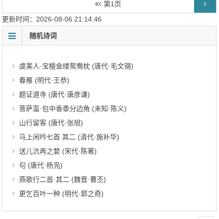
第
1
页
更新时间：2026-08-06 21:14:46
随机诗词
虞美人·宝檀金缕鸳鸯枕 (唐代·毛文锡)
春雁 (明代·王恭)
题证道寺 (唐代·唐彦谦)
菩萨蛮·包中香黍分边角 (未知·陈义)
山行留客 (唐代·张旭)
马上闲吟七首 其二 (清代·施补华)
送儿沆再之婺 (宋代·陈著)
句 (唐代·杨凫)
燕歌行二首·其二 (魏晋·曹丕)
更乞百叶一种 (明代·郭之奇)