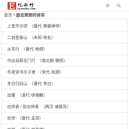
首页
励志类型的诗词
上堂开示颂 （唐代·黄蘖禅师）
二翁登泰山 （未知·佚名）
从军行 （唐代·杨炯）
代出自蓟北门行 （南北朝·鲍照）
冬夜读书示子聿 （宋代·陆游）
冬日归旧山 （唐代·李白）
出塞 （清代·徐锡麟）
出师表 / 前出师表 （两汉·诸葛亮）
劝学 （唐代·孟郊）