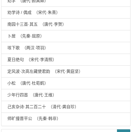
劝学 （唐代·颜真卿）
劝学诗 / 偶成 （宋代·朱熹）
南园十三首·其五 （唐代·李贺）
卜居 （先秦·屈原）
垓下歌 （两汉·项羽）
夏日绝句 （宋代·李清照）
定风波·次高左藏使君韵 （宋代·黄庭坚）
小松 （唐代·杜荀鹤）
少年行四首 （唐代·王维）
己亥杂诗·其二百二十 （清代·龚自珍）
师旷撞晋平公 （先秦·韩非）