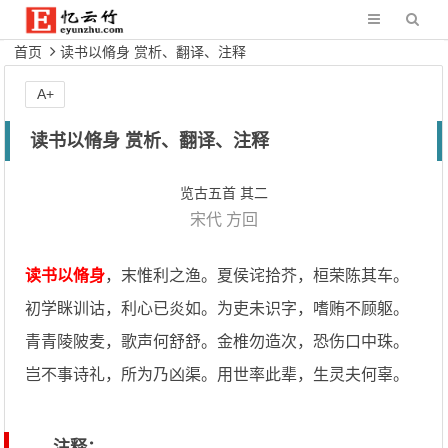
首页
读书以脩身 赏析、翻译、注释
A+
读书以脩身 赏析、翻译、注释
览古五首 其二
宋代
方回
读书以脩身
，末惟利之渔。夏侯诧拾芥，桓荣陈其车。
初学眯训诂，利心已炎如。为吏未识字，嗜贿不顾躯。
青青陵陂麦，歌声何舒舒。金椎勿造次，恐伤口中珠。
岂不事诗礼，所为乃凶渠。用世率此辈，生灵夫何辜。
注释：