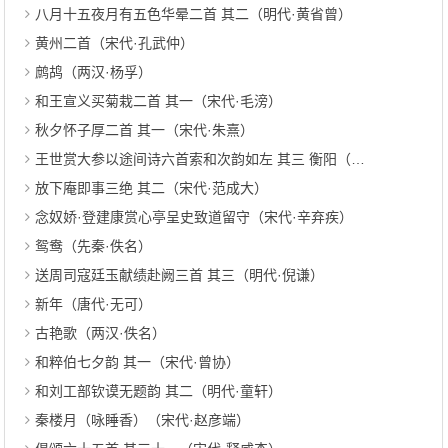
八月十五夜月有五色华晕二首 其二（明代·黄省曾）
黄州二首（宋代·孔武仲）
鹧鸪（两汉·杨孚）
和王宣义买菊栽二首 其一（宋代·毛滂）
秋夕怀子厚二首 其一（宋代·朱熹）
王世赏大参以途间诗六首索和次韵如左 其三 衡阳（明代·张吉）
放下庵即事三绝 其二（宋代·范成大）
念奴娇·登建康赏心亭呈史致道留守（宋代·辛弃疾）
鸳鸯（先秦·佚名）
送周司寇廷玉献绩赴阙三首 其三（明代·倪谦）
新年（唐代·无可）
古艳歌（两汉·佚名）
和粹伯七夕韵 其一（宋代·曾协）
和刘工部钦谟无题韵 其二（明代·童轩）
秦楼月（咏睡香）（宋代·赵彦端）