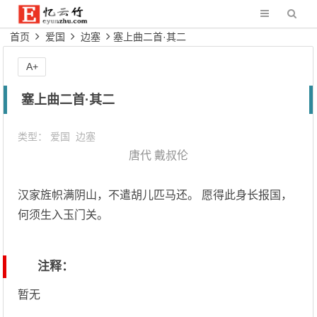
首页
爱国
边塞
塞上曲二首·其二
A+
塞上曲二首·其二
类型：
爱国
边塞
唐代
戴叔伦
汉家旌帜满阴山，不遣胡儿匹马还。 愿得此身长报国，
何须生入玉门关。
注释：
暂无