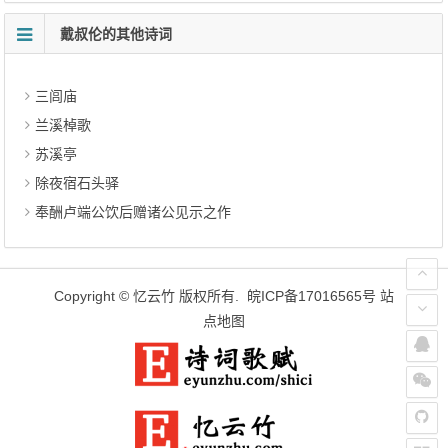
戴叔伦的其他诗词
三闾庙
兰溪棹歌
苏溪亭
除夜宿石头驿
奉酬卢端公饮后赠诸公见示之作
Copyright ©
忆云竹
版权所有.
皖ICP备17016565号
站
点地图