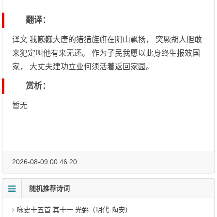
翻译：
译文 我巍巍大唐的猎猎旌旗在阴山飘扬， 突厥胡人胆敢
来犯定叫他有来无还。 作为子民我愿以此身终生报效国
家， 大丈夫建功立业何须活着返回家园。
赏析：
暂无
2026-08-09 00:46:20
随机推荐诗词
咏史十五首 其十一 光弼（明代·陶安）