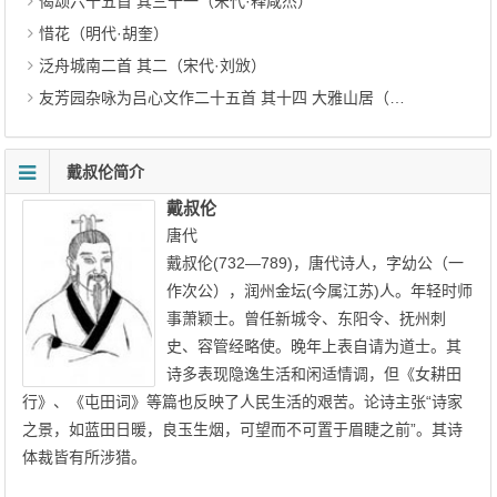
偈颂六十五首 其三十一（宋代·释咸杰）
惜花（明代·胡奎）
泛舟城南二首 其二（宋代·刘攽）
友芳园杂咏为吕心文作二十五首 其十四 大雅山居（明代·欧大任）
戴叔伦简介
戴叔伦
唐代
戴叔伦(732—789)，唐代诗人，字幼公（一
作次公），润州金坛(今属江苏)人。年轻时师
事萧颖士。曾任新城令、东阳令、抚州刺
史、容管经略使。晚年上表自请为道士。其
诗多表现隐逸生活和闲适情调，但《女耕田
行》、《屯田词》等篇也反映了人民生活的艰苦。论诗主张“诗家
之景，如蓝田日暖，良玉生烟，可望而不可置于眉睫之前”。其诗
体裁皆有所涉猎。