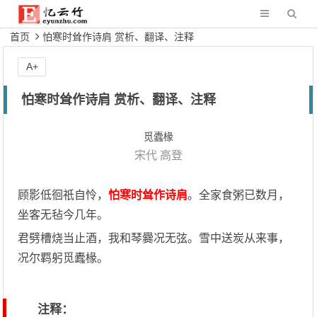
首页
怕寒时耸作诗肩 赏析、翻译、注释
A+
怕寒时耸作诗肩 赏析、翻译、注释
觅蠹椽
宋代
高登
顾影低徊祇自怜，
怕寒时耸作诗肩
。全家食粥已数月，
坐客无毡今几年。
君劈槽烧当止酒，我和琴爨况无弦。雪中送炭从来事，
况尔羁躬觅蠹椽。
注释：