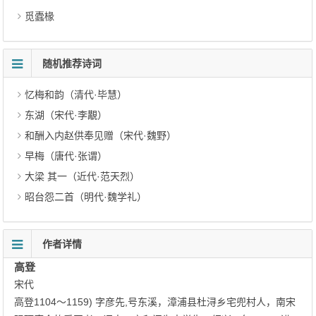
觅蠹椽
随机推荐诗词
忆梅和韵（清代·毕慧）
东湖（宋代·李覯）
和酬入内赵供奉见赠（宋代·魏野）
早梅（唐代·张谓）
大梁 其一（近代·范天烈）
昭台怨二首（明代·魏学礼）
作者详情
高登
宋代
高登1104～1159) 字彦先,号东溪，漳浦县杜浔乡宅兜村人，南宋