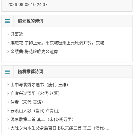
2026-08-09 10:24:37
魏元戴的诗词
好事近
蝶恋花·丁卯上元。用东坡密州上元原调并韵。东坡此词不胜今昔之感，予之所感，重足哀者
金缕曲·梅花岭瞻史公遗像
随机推荐诗词
山中与裴秀才迪书（唐代·王维）
自宜兴过溧阳（宋代·赵蕃）
仲春（宋代·吴涛）
云溪山人歌（当代·卢青山）
晚凉散策二首 其二（宋代·杨万里）
大除夕为本生父身后百日书以志痛二首 其二（清代·曹家达）