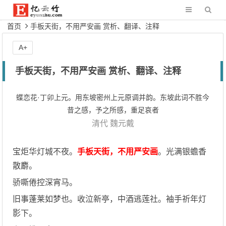
首页
手板天街，不用严安画 赏析、翻译、注释
A+
手板天街，不用严安画 赏析、翻译、注释
蝶恋花·丁卯上元。用东坡密州上元原调并韵。东坡此词不胜今
昔之感，予之所感，重足哀者
清代
魏元戴
宝炬华灯城不夜。
手板天街，不用严安画
。光满银蟾香
散麝。
骄嘶倦控深宵马。
旧事蓬莱如梦也。收泣新亭，中酒逃莲社。袖手祈年灯
影下。