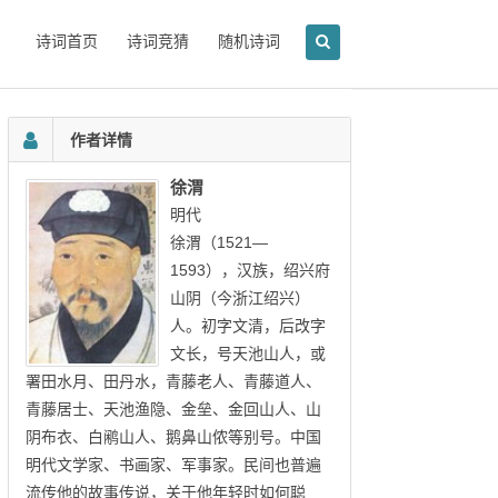
诗词首页
诗词竞猜
随机诗词
作者详情
徐渭
明代
徐渭（1521—
1593），汉族，绍兴府
山阴（今浙江绍兴）
人。初字文清，后改字
文长，号天池山人，或
署田水月、田丹水，青藤老人、青藤道人、
青藤居士、天池渔隐、金垒、金回山人、山
阴布衣、白鹇山人、鹅鼻山侬等别号。中国
明代文学家、书画家、军事家。民间也普遍
流传他的故事传说，关于他年轻时如何聪