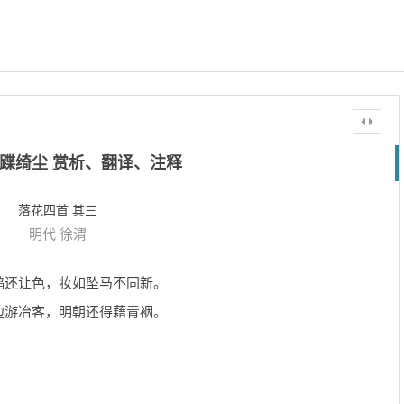
蹀绮尘 赏析、翻译、注释
落花四首 其三
明代
徐渭
鸿还让色，妆如坠马不同新。
边游冶客，明朝还得藉青裀。