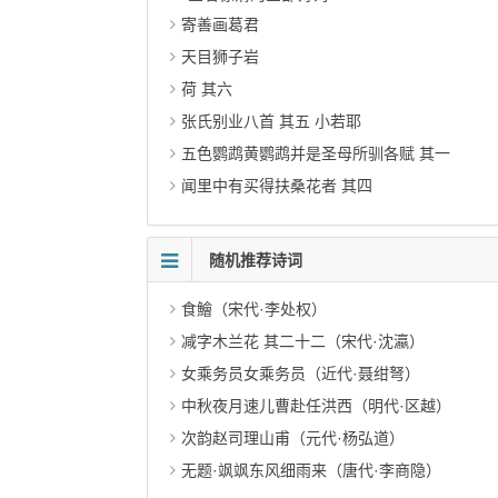
寄善画葛君
天目狮子岩
荷 其六
张氏别业八首 其五 小若耶
五色鹦鹉黄鹦鹉并是圣母所驯各赋 其一
闻里中有买得扶桑花者 其四
随机推荐诗词
食鱠（宋代·李处权）
减字木兰花 其二十二（宋代·沈瀛）
女乘务员女乘务员（近代·聂绀弩）
中秋夜月速儿曹赴任洪西（明代·区越）
次韵赵司理山甫（元代·杨弘道）
无题·飒飒东风细雨来（唐代·李商隐）