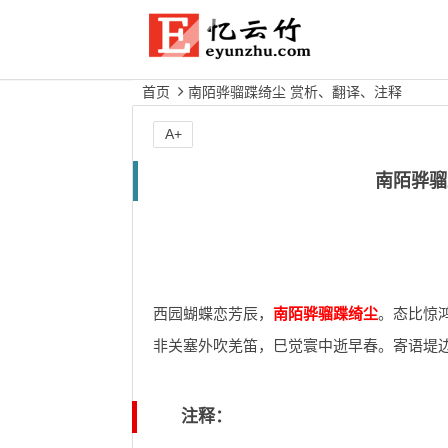
首页
南陌骅骝蹀绮尘 赏析、翻译、注释
A+
南陌骅骝
西园蝴蝶恋芳辰，
南陌骅骝蹀绮尘
。态比惊
非关塞外吹羌笛，巳觉寰中逝早春。寄语堤
注释：