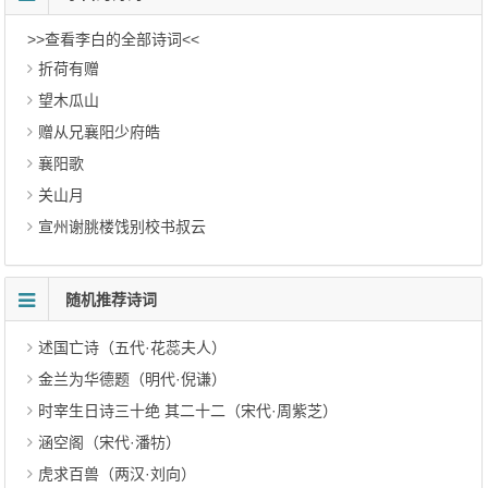
>>查看李白的全部诗词<<
折荷有赠
望木瓜山
赠从兄襄阳少府皓
襄阳歌
关山月
宣州谢脁楼饯别校书叔云
随机推荐诗词
述国亡诗（五代·花蕊夫人）
金兰为华德题（明代·倪谦）
时宰生日诗三十绝 其二十二（宋代·周紫芝）
涵空阁（宋代·潘牥）
虎求百兽（两汉·刘向）