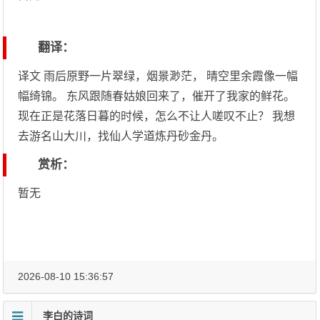
翻译：
译文 雨后原野一片翠绿，烟景渺茫， 晴空里余霞像一幅
幅绮锦。 东风跟随春姑娘回来了，催开了我家的鲜花。
现在正是花落日暮的时候，怎么不让人嗟叹不止？ 我想
去游名山大川，找仙人学道炼丹砂金丹。
赏析：
暂无
2026-08-10 15:36:57
李白的诗词