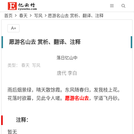
首页
春天
写风
愿游名山去 赏析、翻译、注释
A+
愿游名山去 赏析、翻译、注释
落日忆山中
类型：
春天
写风
唐代
李白
雨后烟景绿，晴天散馀霞。东风随春归，发我枝上花。
花落时欲暮，见此令人嗟。
愿游名山去
，学道飞丹砂。
注释：
暂无