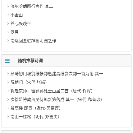
济尔哈朗图行宫作 其二
小金山
养心殿晚坐
泛月
南巡回銮驻跸圆明园之作
随机推荐诗词
彭琦初用坡翁纸帐韵惠建昌纸衾次韵一首为谢 其一（元代·刘诜）
阮朗归（宋代·张辑）
将赴京师，留题孙处士山居二首（唐代·许浑）
次徐监簿韵贺吴侍郎新第落成 其一（宋代·释善珍）
最高楼 即景（近代·吴嘉谟）
南山一株松（明代·郑善夫）