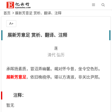
首页
展新芳意足 赏析、翻译、注释
A+
展新芳意足 赏析、翻译、注释
莲
清代
弘历
承晖扬素质，冒沼弄幽馨。朅对怀今昔，坐令空色形。
展新芳意足
，依旧晚桡停。堪以方清淑，非关比尹邢。
注释：
暂无