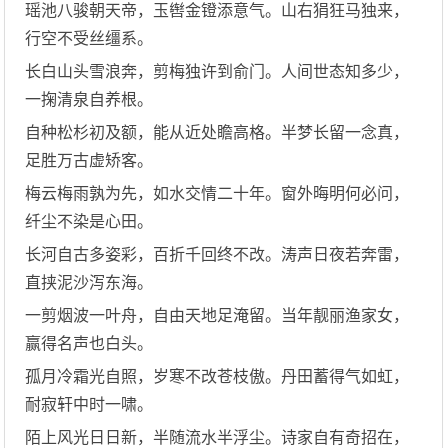
瑶池八骏朝天帝，玉辔金镫添意气。山右狷狂马独来，
行空不受丝缰系。
长白山头雪浪奔，剪梅独许到俞门。人间世态知多少，
一掬清泉自养根。
自种松杉初及额，能从近处瞻高格。半梦长留一念真，
足胜万古虚矫客。
梅云梅雨孰为先，如水交情二十年。窗外晦明何必问，
纤尘不染是心田。
长河自古多姿彩，百折千回终不改。涛声日夜若奔雷，
直挟泥沙泻东海。
一剪烟波一叶舟，自由天地足淹留。当年靓丽渔家女，
赢得名声也白头。
孤月冷霜光自照，岁寒不改苍枝傲。丹田蓄得气如虹，
耐寂轩中时一啸。
陌上风光日日新，半随流水半浮尘。诗家自有奇招在，