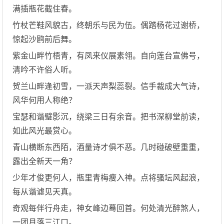
满插瓶花截住春。
竹杖芒鞋风貌古，终朝乐与民为伍。偶踏杨花过谢桥，
惊起沙鸥前后舞。
紫金山畔竹梧青，有凤来仪展素翎。自向莲台宣佛号，
清吟不许俗人听。
贺兰山畔逢初雪，一派天声梨蕊裂。信手裁成大气诗，
风华何用人称绝？
宝瑟和谐璧影沉，绕梁三日有余音。把书深柳堂前读，
如此风光最赏心。
青山横断东西陌，酒量诗才俱不恶。几时碰破壁重重，
露出全新天一角？
少年才俊更何人，瓶里青梅瘦入神。点将骚坛风起浪，
每从谐谑见天真。
奇观每伴行舟走，神女峰边蓦回首。何处清光醉煞人，
一团月落三江口。