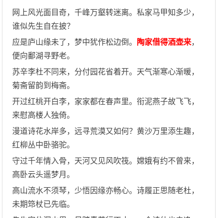
网上风光面目奇，千峰万壑转迷离。私家马甲知多少，
谁似先生自在披？
应是庐山缘未了，梦中犹作松边倒。
陶家借得酒壶来
，
便向鄱湖寻野老。
苏辛李杜不同来，分付园花省着开。天气渐寒心渐暖，
菊斋留韵到梅斋。
开过红桃开白李，家家都在春声里。衔泥燕子故飞飞，
来慰高楼人独倚。
漫道诗花水岸多，远寻荒漠又如何？黄沙万里添生趣，
红柳丛中卧骆驼。
守过千年情入骨，天河又见风吹筏。嫦娥有约不曾来，
高卧云头遥梦月。
高山流水不须琴，少悟因缘亦畅心。诗履正思随老杜，
未期筇杖已先临。