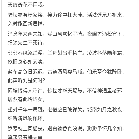
天放奇花不用栽。
骚坛亦有杨家将，接力途中扛大棒。活法遥承乃祖来，
入时能画新眉样。
消息年来两未知，满山风露忆军持。夜阑置酒松窗下，
细读先生不死诗。
剪剪春风添烂漫，兰舟划出垂杨岸。凌波抖落隔年霜，
依旧身心如菊淡。
盐车高负日迟迟，古道西风瘦马嘶。伯乐至今犹醉卧，
此声听到是何时？
网坛博得人称许，惊世才华天赐与。不信神通孟老邪，
居然有此玲珑女。
坐对千年一局残，老僧应已破禅关。城南如月之秋夜，
细听清风响佩环。
岁寒枝上同摇曳，逊白输香真浪说。渺渺予怀几个知，
算来只有梅关雪。