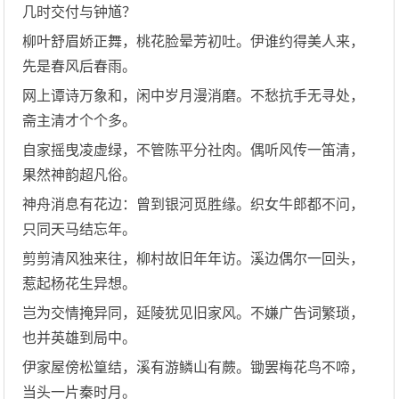
几时交付与钟馗？
柳叶舒眉娇正舞，桃花脸晕芳初吐。伊谁约得美人来，
先是春风后春雨。
网上谭诗万象和，闲中岁月漫消磨。不愁抗手无寻处，
斋主清才个个多。
自家摇曳凌虚绿，不管陈平分社肉。偶听风传一笛清，
果然神韵超凡俗。
神舟消息有花边：曾到银河觅胜缘。织女牛郎都不问，
只同天马结忘年。
剪剪清风独来往，柳村故旧年年访。溪边偶尔一回头，
惹起杨花生异想。
岂为交情掩异同，延陵犹见旧家风。不嫌广告词繁琐，
也并英雄到局中。
伊家屋傍松篁结，溪有游鳞山有蕨。锄罢梅花鸟不啼，
当头一片秦时月。