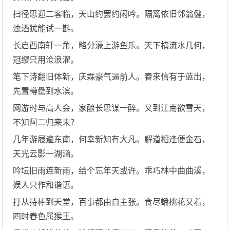
扫径思迎二客临，天山约罢约闲吟。隔篱依旧邻翁健，
浊酒犹能试一斟。
长启西南轩一角，略分濠上游鱼乐。天下横流水几何，
冠缨只用沧浪濯。
笔下诗翻旧体新，庆霖豪气逼前人。春来信有于蓝出，
先置樽罍到水滨。
网游时与高人会，家酿长思谋一醉。又到江南欲雪天，
不知阿二归来未？
几年游屐遍东南，何幸新知有大凡。解道相逢便金石，
天光云影一湖涵。
吟坛旧雨连新雨，结个忘年天或许。乖巧林中曲曲溪，
娱人只作和谐语。
打从持棒到天堂，百事都由自主张。食尽蟠桃花又着，
四时春色属猴王。