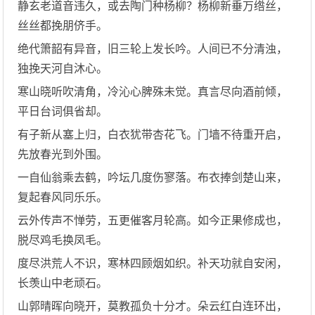
静玄老道音违久，或去陶门种杨柳？杨柳新垂万绺丝，
丝丝都挽朋侪手。
绝代箫韶有异音，旧三轮上发长吟。人间已不分清浊，
独挽天河自沐心。
寒山晓听吹清角，冷沁心脾殊未觉。真言尽向酒前倾，
平日台词俱省却。
有子新从塞上归，白衣犹带杏花飞。门墙不待重开启，
先放春光到外围。
一自仙翁乘去鹤，吟坛几度伤寥落。布衣捧剑楚山来，
复起春风同乐乐。
云外传声不惮劳，五更催客月轮高。如今正果修成也，
脱尽鸡毛换凤毛。
度尽洪荒人不识，寒林四顾烟如织。补天功就自安闲，
长羡山中老顽石。
山郭晴晖向晓开，莫教孤负十分才。朵云红白连环出，