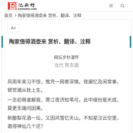
首页
陶家借得酒壶来 赏析、翻译、注释
A+
陶家借得酒壶来 赏析、翻译、注释
网坛岁杪漫怀
当代
熊东遨
风雨年来习不惊，惟凭一网寄深情。夜阑忆及闲常事，
顿觉潮从枕上生。
一念初萌谁解我，寒江夜济知苇可。此中缘份是天成，
莫更无端问因果。
新酿梨花酒一坛，又因风雪忆天山。不知星汉云空里，
邀得神仙几个还？