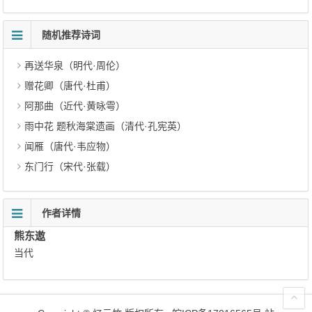
随机推荐诗词
再送华泉（明代·周伦）
赠花卿（唐代·杜甫）
阿那曲（近代·黄咏雩）
雨中花 题秋海棠遗画（清代·孔宪英）
闻雁（唐代·韦应物）
东门行（宋代·张载）
作者详情
熊东遨
当代