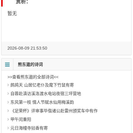
赏析：
暂无
2026-08-09 21:53:50
熊东遨的诗词
>>查看熊东遨的全部诗词<<
鹧鸪天 山居忆老仆及麾下竹鼠有寄
自蓉赴滇访溪洛渡水电站夜宿三坪营地
东风第一枝 情人节赋水仙用梅溪韵
《足荣杯》评审事毕偕诸公赴雷州颁奖车中有作
甲午闰重阳
元日海幢寺拈香有寄