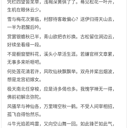
凭栏四望皆芜草，浅褐深黄俱了了。蓦见松花一叶开，
生机在眼休云少。
雪与梅花次第临，村醪待客敢偏心？送伊归得天山去，
一半为君醒后吟。
赏罢银蟾秋已半，青山欲把衣衫换。古松留住涧边云，
好续坐看缘一段。
不是橱窗塑料花，溪头小草活生涯。若嫌官样文章累，
无事多来听咂吧。
何处莲花清若许，风吹仙袂飘飘举。双舟并桨出烟波，
想是龙宫初嫁女。
极天南北任穿梭，应是诗多偈也多。我愧学禅无一得，
佛前初解念弥陀。
风骚早与神仙各，万里晴空秋一鹤。不受人间宰相招，
孤飞自得怡然乐。
斗牛光焰若鸣雷，又向空山舞一回。如此锋芒如此气，