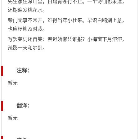
先生家住深山里，日踏青苍行不止。一个诗仙也未逢，
还期遍发桃花水。
柴门无事不常开，难得当年小杜来。早识白鸥湖上意，
也应杨柳及时栽。
写罢芜词还自笑：春迟娇懒凭谁报？小梅窗下月溶溶，
疏影一天和梦到。
注释：
暂无
翻译：
暂无