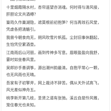
十里烟霞隔水村，杏帘遥望亦消魂。何时得与清风接，
肝胆论文共酒樽？
篁筠久作巢湖隐，遮莫根前初抱笋？何当再效石风堂，
凭虚各把清觞引。
我兽今朝食肉无，朔风吹雪片帆孤。尘封旧事休翻起，
生怕凭空累酒壶。
江南雨后山河丽，画到传神多写意。眉眼盈盈向我舒，
霎时如坐春风里。
吴郎妙手善调筝，源出潮州韵最清。自抱平常心一颗，
也无风雨也无晴。
吾家有子初擎斧，网上裁诗不辞苦。偶从天外试高飞，
风光差似神舟五。
桃李新开第几枝，圣贤之道有张弛。溪云自是怜风雅，
笼住春光也未知。