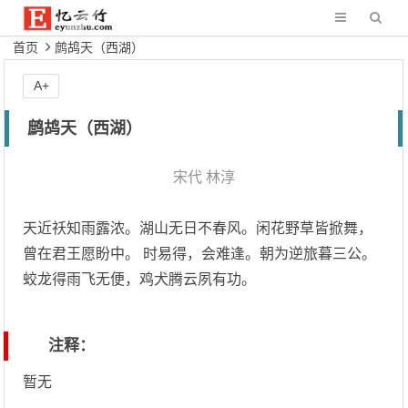
首页
鹧鸪天（西湖）
A+
鹧鸪天（西湖）
宋代
林淳
天近祅知雨露浓。湖山无日不春风。闲花野草皆掀舞，
曾在君王愿盼中。 时易得，会难逢。朝为逆旅暮三公。
蛟龙得雨飞无便，鸡犬腾云夙有功。
注释：
暂无