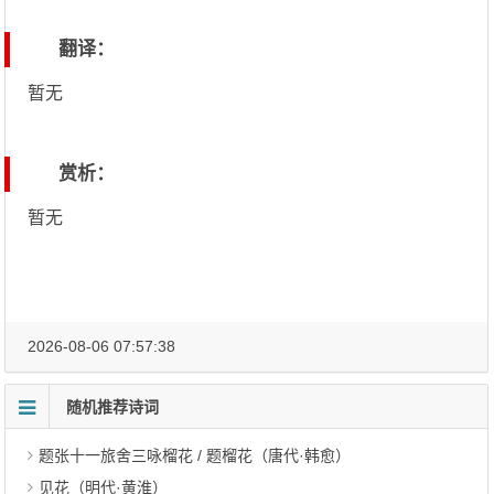
翻译：
暂无
赏析：
暂无
2026-08-06 07:57:38
随机推荐诗词
题张十一旅舍三咏榴花 / 题榴花（唐代·韩愈）
见花（明代·黄淮）