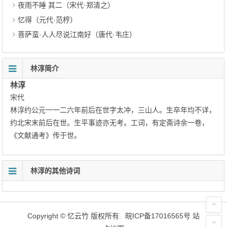
夜雨不睡 其二（宋代·郑清之）
忆得（元代·范梈）
菩萨蛮·人人尽说江南好（唐代·韦庄）
林淳简介
林淳
宋代
林淳约公元一一二六年前后在世字太冲，三山人。生卒年均不详，
约北宋末前后在世。生平事迹亦无考。工词，有定斋诗余一卷，
《文献通考》传于世。
林淳的其他诗词
Copyright ©
忆云竹
版权所有.
皖ICP备17016565号
站