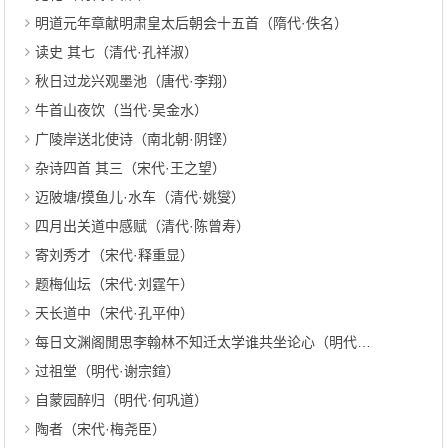
明道元年章献明肃皇太后朝会十五首（隋代·佚名）
读史 其七（清代·孔祥淑）
秋日过龙兴观墨池（唐代·李翔）
牛首山夜饮（当代·吴金水）
广陵岸送北使诗（南北朝·阴铿）
杂诗四首 其三（宋代·王之望）
迈陂塘/摸鱼儿·水车（清代·姚燮）
四月出关道中感赋（清代·陈曾寿）
寄刘秀才（宋代·释重显）
题梅仙坛（宋代·刘霆午）
天长道中（宋代·孔平仲）
每日文渊阁閒思李翰林不知迁太学谁共坐论心（明代·杨士奇）
过祖堂（明代·谢宗鍹）
自蒙园醉归（明代·何巩道）
陶者（宋代·梅尧臣）