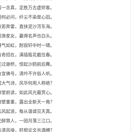
留一念真，足胜万古虚矫客。
明何必问，纤尘不染是心田。
夜若奔雷，直挟泥沙泻东海。
丽渔家女，赢得名声也白头。
得气如虹，耐寂轩中时一啸。
有奇招在，满插瓶花截住春。
花过谢桥，惊起沙鸥前后舞。
台宣佛号，清吟不许俗人听。
成大气诗，风华何用人称绝？
柳堂前读，如此风光最赏心。
破壁重重，露出全新天一角？
坛风起浪，每从谐谑见天真。
光醉煞人，一团月落三江口。
与清风接，肝胆论文共酒樽？