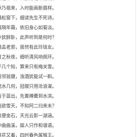
承乃祖来，入时能画新眉样。
酒松窗下，细读先生不死诗。
落隔年霜，依旧身心如菊淡。
今犹醉卧，此声听到是何时？
通孟老邪，居然有此玲珑女。
月之秋夜，细听清风响佩环。
怀几个知，算来只有梅关雪。
旧邻翁健，浊酒犹能试一斟。
流水几何，冠缨只用沧浪濯。
有于蓝出，先置樽罍到水滨。
南欲雪天，不知阿二归来未？
逢便金石，天光云影一湖涵。
中曲曲溪，娱人只作和谐语。
桃花又着，四时春色属猴王。