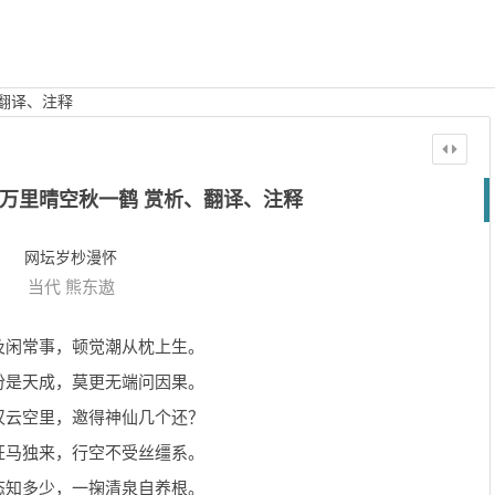
翻译、注释
万里晴空秋一鹤 赏析、翻译、注释
网坛岁杪漫怀
当代
熊东遨
及闲常事，顿觉潮从枕上生。
份是天成，莫更无端问因果。
汉云空里，邀得神仙几个还？
狂马独来，行空不受丝缰系。
态知多少，一掬清泉自养根。