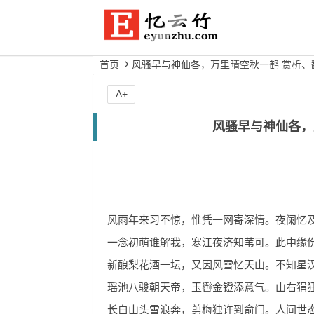
首页
风骚早与神仙各，万里晴空秋一鹤 赏析、
A+
风骚早与神仙各，
风雨年来习不惊，惟凭一网寄深情。夜阑忆
一念初萌谁解我，寒江夜济知苇可。此中缘
新酿梨花酒一坛，又因风雪忆天山。不知星
瑶池八骏朝天帝，玉辔金镫添意气。山右狷
长白山头雪浪奔，剪梅独许到俞门。人间世