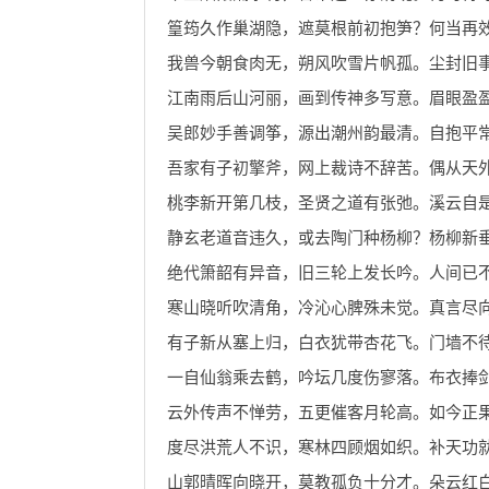
篁筠久作巢湖隐，遮莫根前初抱笋？何当再
我兽今朝食肉无，朔风吹雪片帆孤。尘封旧
江南雨后山河丽，画到传神多写意。眉眼盈
吴郎妙手善调筝，源出潮州韵最清。自抱平
吾家有子初擎斧，网上裁诗不辞苦。偶从天
桃李新开第几枝，圣贤之道有张弛。溪云自
静玄老道音违久，或去陶门种杨柳？杨柳新
绝代箫韶有异音，旧三轮上发长吟。人间已
寒山晓听吹清角，冷沁心脾殊未觉。真言尽
有子新从塞上归，白衣犹带杏花飞。门墙不
一自仙翁乘去鹤，吟坛几度伤寥落。布衣捧
云外传声不惮劳，五更催客月轮高。如今正
度尽洪荒人不识，寒林四顾烟如织。补天功
山郭晴晖向晓开，莫教孤负十分才。朵云红