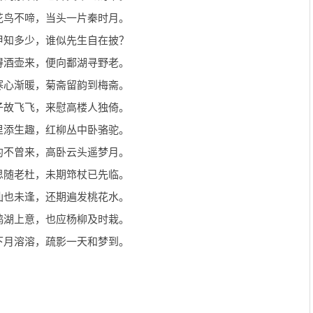
花鸟不啼，当头一片秦时月。
甲知多少，谁似先生自在披？
得酒壶来，便向鄱湖寻野老。
寒心渐暖，菊斋留韵到梅斋。
子故飞飞，来慰高楼人独倚。
里添生趣，红柳丛中卧骆驼。
约不曾来，高卧云头遥梦月。
思随老杜，未期筇杖已先临。
仙也未逢，还期遍发桃花水。
鸥湖上意，也应杨柳及时栽。
下月溶溶，疏影一天和梦到。