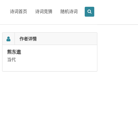
诗词首页
诗词竞猜
随机诗词
作者详情
熊东遨
当代