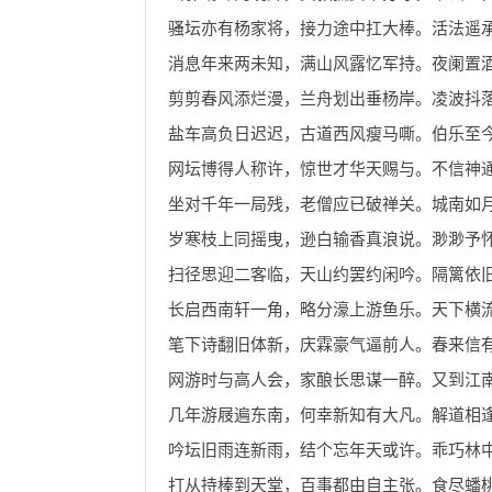
骚坛亦有杨家将，接力途中扛大棒。活法遥
消息年来两未知，满山风露忆军持。夜阑置
剪剪春风添烂漫，兰舟划出垂杨岸。凌波抖
盐车高负日迟迟，古道西风瘦马嘶。伯乐至
网坛博得人称许，惊世才华天赐与。不信神
坐对千年一局残，老僧应已破禅关。城南如
岁寒枝上同摇曳，逊白输香真浪说。渺渺予
扫径思迎二客临，天山约罢约闲吟。隔篱依
长启西南轩一角，略分濠上游鱼乐。天下横
笔下诗翻旧体新，庆霖豪气逼前人。春来信
网游时与高人会，家酿长思谋一醉。又到江
几年游屐遍东南，何幸新知有大凡。解道相
吟坛旧雨连新雨，结个忘年天或许。乖巧林
打从持棒到天堂，百事都由自主张。食尽蟠