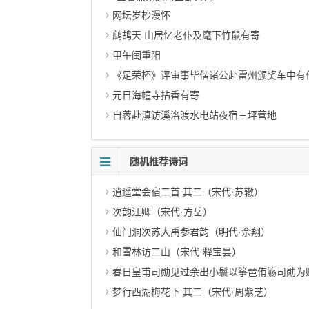
网坛岁杪漫怀
鹧鸪天 山居忆老仆及麾下竹鼠有寄
甲午闰重阳
《足荣杯》评审事毕偕诸公赴雷州颁奖车中有
元日海幢寺拈香有寄
自蓉赴滇访溪洛渡水电站夜宿三坪营地
随机推荐诗词
逍遥堂会宿二首 其二（宋代·苏辙）
次韵汪卿（宋代·方岳）
仙门洞次苏大禹参君韵（明代·佘翔）
和雪林访二山（宋代·释宝昙）
春日皇甫司勋见过余出小鬟以筝琶侑觞司勋为赋
梦行西湖梅花下 其二（宋代·周紫芝）