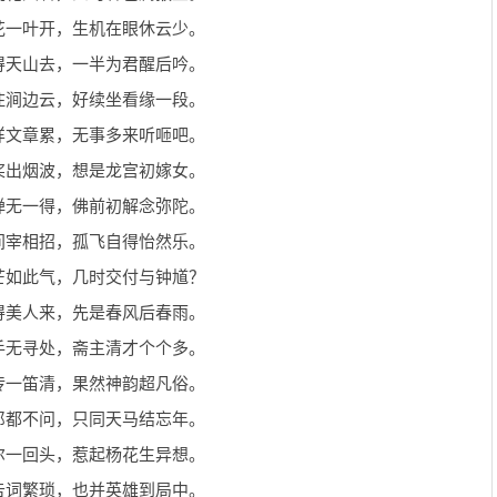
花一叶开，生机在眼休云少。
得天山去，一半为君醒后吟。
住涧边云，好续坐看缘一段。
样文章累，无事多来听咂吧。
桨出烟波，想是龙宫初嫁女。
禅无一得，佛前初解念弥陀。
间宰相招，孤飞自得怡然乐。
芒如此气，几时交付与钟馗？
得美人来，先是春风后春雨。
手无寻处，斋主清才个个多。
传一笛清，果然神韵超凡俗。
郎都不问，只同天马结忘年。
尔一回头，惹起杨花生异想。
告词繁琐，也并英雄到局中。