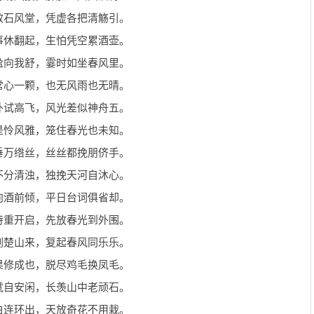
效石风堂，凭虚各把清觞引。
事休翻起，生怕凭空累酒壶。
盈向我舒，霎时如坐春风里。
常心一颗，也无风雨也无晴。
外试高飞，风光差似神舟五。
是怜风雅，笼住春光也未知。
垂万绺丝，丝丝都挽朋侪手。
不分清浊，独挽天河自沐心。
向酒前倾，平日台词俱省却。
待重开启，先放春光到外围。
剑楚山来，复起春风同乐乐。
果修成也，脱尽鸡毛换凤毛。
就自安闲，长羡山中老顽石。
白连环出，天放奇花不用栽。