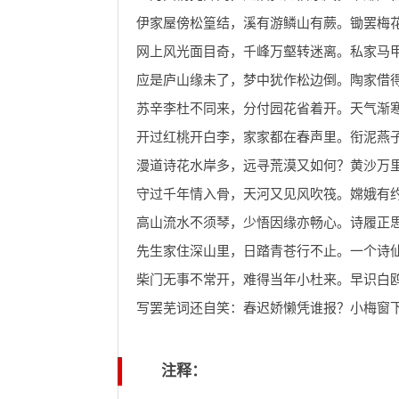
伊家屋傍松篁结，溪有游鳞山有蕨。锄罢梅
网上风光面目奇，千峰万壑转迷离。私家马
应是庐山缘未了，梦中犹作松边倒。陶家借
苏辛李杜不同来，分付园花省着开。天气渐
开过红桃开白李，家家都在春声里。衔泥燕
漫道诗花水岸多，远寻荒漠又如何？黄沙万
守过千年情入骨，天河又见风吹筏。嫦娥有
高山流水不须琴，少悟因缘亦畅心。诗履正
先生家住深山里，日踏青苍行不止。一个诗
柴门无事不常开，难得当年小杜来。早识白
写罢芜词还自笑：春迟娇懒凭谁报？小梅窗
注释：