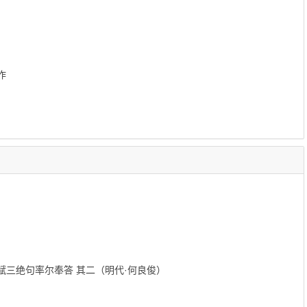
作
三绝句率尔奉答 其二（明代·何良俊）