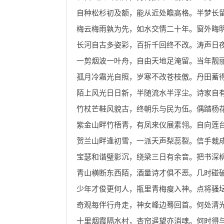
自种松杉初及额，能从近处瞻高格。半梦长
梅云梅雨孰为先，如水交情二十年。窗外晦
长河自古多姿彩，百折千回终不改。涛声日
一剪烟波一叶舟，自由天地足淹留。当年靓
孤月冷霜光自照，岁寒不改苍枝傲。丹田蓄
陌上风光日日新，半随流水半浮尘。诗家自
竹杖芒鞋风貌古，终朝乐与民为伍。偶踏杨
紫金山畔竹梧青，有凤来仪展素翎。自向莲
贺兰山畔逢初雪，一派天声梨蕊裂。信手裁
宝瑟和谐璧影沉，绕梁三日有余音。把书深
青山横断东西陌，酒量诗才俱不恶。几时碰
少年才俊更何人，瓶里青梅瘦入神。点将骚
奇观每伴行舟走，神女峰边蓦回首。何处清
十里烟霞隔水村，杏帘遥望亦消魂。何时得