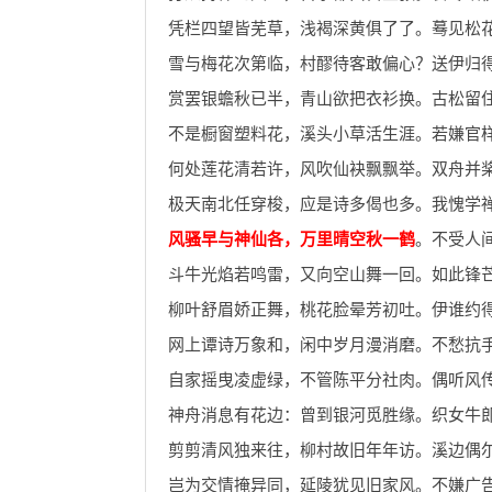
凭栏四望皆芜草，浅褐深黄俱了了。蓦见松
雪与梅花次第临，村醪待客敢偏心？送伊归
赏罢银蟾秋已半，青山欲把衣衫换。古松留
不是橱窗塑料花，溪头小草活生涯。若嫌官
何处莲花清若许，风吹仙袂飘飘举。双舟并
极天南北任穿梭，应是诗多偈也多。我愧学
风骚早与神仙各，万里晴空秋一鹤
。不受人
斗牛光焰若鸣雷，又向空山舞一回。如此锋
柳叶舒眉娇正舞，桃花脸晕芳初吐。伊谁约
网上谭诗万象和，闲中岁月漫消磨。不愁抗
自家摇曳凌虚绿，不管陈平分社肉。偶听风
神舟消息有花边：曾到银河觅胜缘。织女牛
剪剪清风独来往，柳村故旧年年访。溪边偶
岂为交情掩异同，延陵犹见旧家风。不嫌广