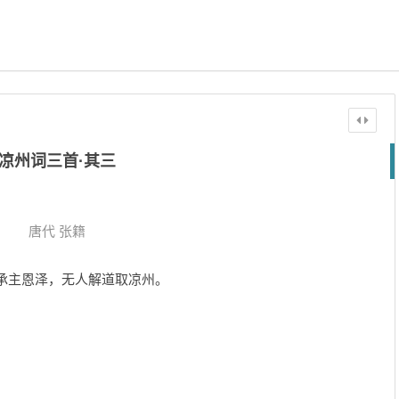
凉州词三首·其三
唐代
张籍
承主恩泽，无人解道取凉州。