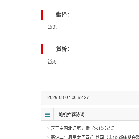
翻译：
暂无
赏析：
暂无
2026-08-07 06:52:27
随机推荐诗词
喜王定国北归第五桥（宋代·苏轼）
嘉定二年册皇太子四首 其四（宋代·郊庙朝会