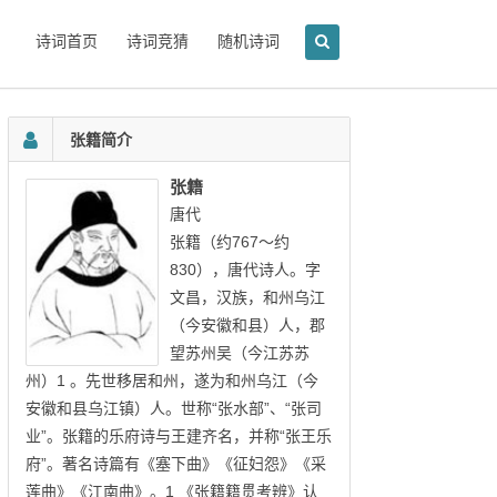
诗词首页
诗词竞猜
随机诗词
张籍简介
张籍
唐代
张籍（约767～约
830），唐代诗人。字
文昌，汉族，和州乌江
（今安徽和县）人，郡
望苏州吴（今江苏苏
州）1 。先世移居和州，遂为和州乌江（今
安徽和县乌江镇）人。世称“张水部”、“张司
业”。张籍的乐府诗与王建齐名，并称“张王乐
府”。著名诗篇有《塞下曲》《征妇怨》《采
莲曲》《江南曲》。1 《张籍籍贯考辨》认