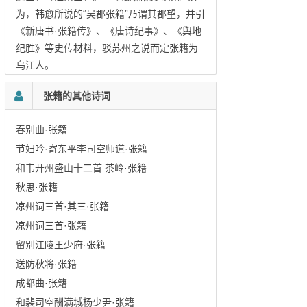
为，韩愈所说的“吴郡张籍”乃谓其郡望，并引
《新唐书·张籍传》、《唐诗纪事》、《舆地
纪胜》等史传材料，驳苏州之说而定张籍为
乌江人。
张籍的其他诗词
春别曲·张籍
节妇吟·寄东平李司空师道·张籍
和韦开州盛山十二首 茶岭·张籍
秋思·张籍
凉州词三首·其三·张籍
凉州词三首·张籍
留别江陵王少府·张籍
送防秋将·张籍
成都曲·张籍
和裴司空酬满城杨少尹·张籍