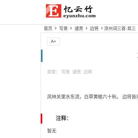
首页
写景
谴责
边将
凉州词三首·其三
A+
类型：
写景
谴责
边将
凤林关里水东流，白草黄榆六十秋。 边将皆
注释：
暂无