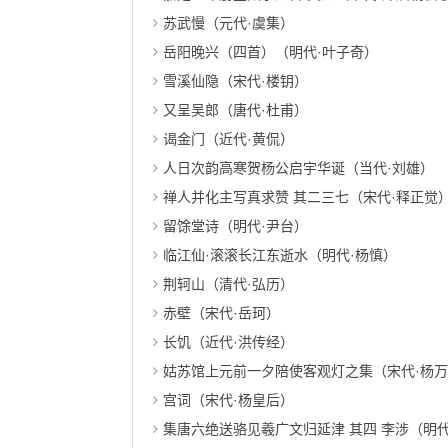
苏武慢（元代·虞集）
岳阳晚兴（四首）（明代·叶子奇）
雪溪仙隐（宋代·楼钥）
又呈吴郎（唐代·杜甫）
谒金门（近代·黄侃）
人日次韵高寒贺杨公启宇华诞（当代·刘雄）
禅人并化主写真求赞 其二三七（宋代·释正觉
留馀堂诗（明代·尹台）
临江仙·滚滚长江东逝水（明代·杨慎）
荆轲山（清代·弘历）
赤壁（宋代·岳珂）
长饥（近代·洪传经）
姑苏馆上元前一夕陪使客观灯之集（宋代·杨
宫词（宋代·杨皇后）
集唐六绝送骆见羲广文归延津 其四 李涉（明代