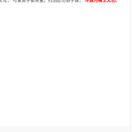
玄穹， 可隶黄字驱青童。扫洒愿勿俗子容，
斗酒为嗔王无功
。