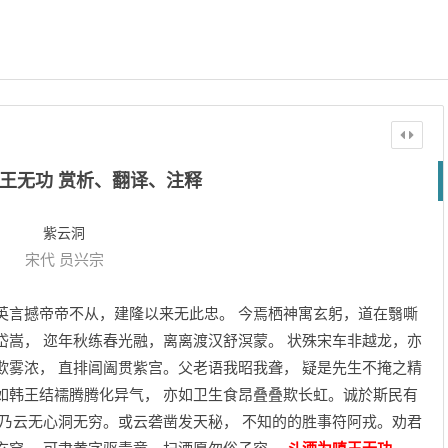
王无功 赏析、翻译、注释
紫云洞
宋代
员兴宗
英言撼帝帝不从，建隆以来无此忠。 今焉栖神寓玄躬，道在翳嘶
岱嵩， 迩年秋练春光融，离离渡汉舒溟蒙。 状殊宋车非越龙，亦
欺雾浓， 直排阊阖贯紫宫。父老语我昭我聋， 疑是先生不掩之精
如韩王结襦腾腾化异气， 亦如卫生食昂叠叠欺长虹。诚於斯民有
 乃云无心洞无穷。或云砻凿发天秘， 不知的的胜事符阿戎。劝君