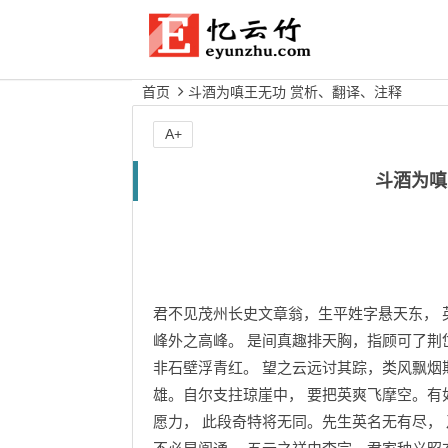
首页
斗酒为嗔王无功 赏析、翻译、注释
A+
斗酒为嗔
君不见茂州长史文章翁，生平姓字悬天东， 
峰外之高峰。 是间真趣排天胸，指顾可了荆
非石壁浮青红。 望之云远讨其踪，类风飘烟
雄。自尔支拄琼崖中， 要把英爽飞摩空。有
愿力， 此段奇特将无同。先生英名无有尽，