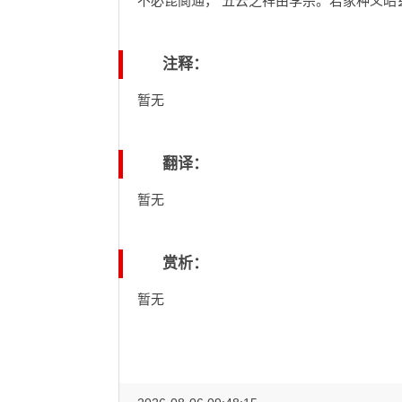
不必昆阆通， 五云之祥由李宗。君家种义昭
注释：
暂无
翻译：
暂无
赏析：
暂无