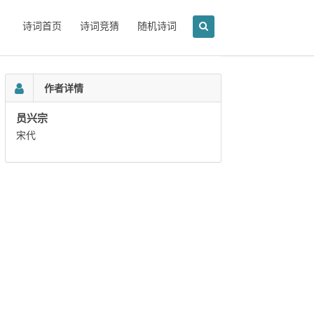
诗词首页
诗词竞猜
随机诗词
作者详情
员兴宗
宋代