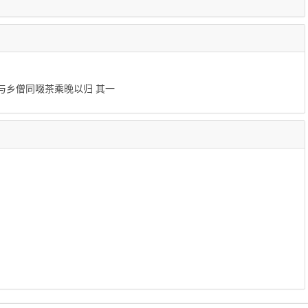
与乡僧同啜茶乘晚以归 其一