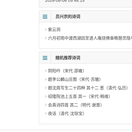
2026-08-06 09:48:15
员兴宗的诗词
紫云洞
六月初雨中渡西湖因至道人庵烧佛香略憩灵隐
随机推荐诗词
阴阳吟（宋代·邵雍）
题李公麟山庄图（宋代·苏辙）
题沈周写生二十四种 其十二 葱（清代·弘历）
绍隆院池上五首 其一（宋代·韩维）
会真诗四首 其二（明代·谢晋）
夜话（清代·沈琮宝）