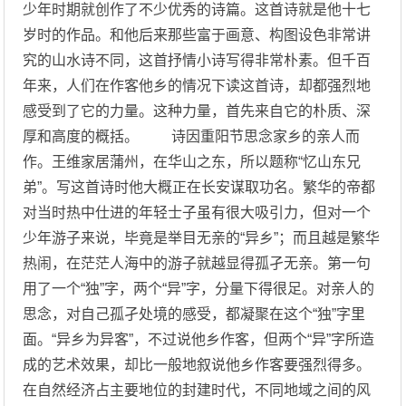
少年时期就创作了不少优秀的诗篇。这首诗就是他十七
岁时的作品。和他后来那些富于画意、构图设色非常讲
究的山水诗不同，这首抒情小诗写得非常朴素。但千百
年来，人们在作客他乡的情况下读这首诗，却都强烈地
感受到了它的力量。这种力量，首先来自它的朴质、深
厚和高度的概括。 诗因重阳节思念家乡的亲人而
作。王维家居蒲州，在华山之东，所以题称“忆山东兄
弟”。写这首诗时他大概正在长安谋取功名。繁华的帝都
对当时热中仕进的年轻士子虽有很大吸引力，但对一个
少年游子来说，毕竟是举目无亲的“异乡”；而且越是繁华
热闹，在茫茫人海中的游子就越显得孤孑无亲。第一句
用了一个“独”字，两个“异”字，分量下得很足。对亲人的
思念，对自己孤孑处境的感受，都凝聚在这个“独”字里
面。“异乡为异客”，不过说他乡作客，但两个“异”字所造
成的艺术效果，却比一般地叙说他乡作客要强烈得多。
在自然经济占主要地位的封建时代，不同地域之间的风