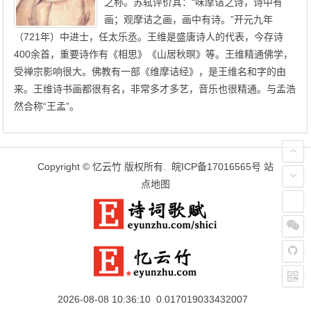
之称。苏轼评价其：“味摩诘之诗，诗中有
画；观摩诘之画，画中有诗。”开元九年
（721年）中进士，任太乐丞。王维是盛唐诗人的代表，今存诗
400余首，重要诗作有《相思》《山居秋暝》等。王维精通佛学，
受禅宗影响很大。佛教有一部《维摩诘经》，是王维名和字的由
来。王维诗书画都很有名，非常多才多艺，音乐也很精通。与孟浩
然合称“王孟”。
Copyright ©
忆云竹
版权所有.
皖ICP备17016565号
站
点地图
2026-08-08 10:36:10 0.017019033432007