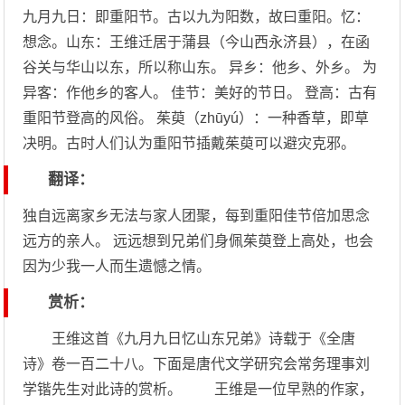
九月九日：即重阳节。古以九为阳数，故曰重阳。忆：
想念。山东：王维迁居于蒲县（今山西永济县），在函
谷关与华山以东，所以称山东。 异乡：他乡、外乡。 为
异客：作他乡的客人。 佳节：美好的节日。 登高：古有
重阳节登高的风俗。 茱萸（zhūyú）：一种香草，即草
决明。古时人们认为重阳节插戴茱萸可以避灾克邪。
翻译：
独自远离家乡无法与家人团聚，每到重阳佳节倍加思念
远方的亲人。 远远想到兄弟们身佩茱萸登上高处，也会
因为少我一人而生遗憾之情。
赏析：
王维这首《九月九日忆山东兄弟》诗载于《全唐
诗》卷一百二十八。下面是唐代文学研究会常务理事刘
学锴先生对此诗的赏析。 王维是一位早熟的作家，