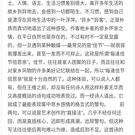
土、人情、语言、生活习惯差别很大，离开多年生活的
故乡到异地去，会感到一切都陌生、不习惯，感到自己
是漂浮在异地生活中的一叶浮萍。“异乡”“异客”，正是朴
质而真切地道出了这种感受。作客他乡者的思乡怀亲之
情，在平日自然也是存在的，不过有时不一定是显露
的，但一旦遇到某种触媒──最常见的是“佳节”──就很容
易爆发出来，甚至一发而不可抑止。这就是所谓“每逢佳
节倍思亲”。佳节，往往是家人团聚的日子，而且往往和
对家乡风物的许多美好记忆联结在一起，所以“每逢佳节
倍思亲”就是十分自然的了。这种体验，可以说人人都
有，但在王维之前，却没有任何诗人用这样朴素无华而
又高度概括的诗句成功地表现过。而一经诗人道出，它
就成了最能表现客中思乡感情的格言式的警句。 前
两句，可以说是艺术创作的“直接法”。几乎不经任何迂
回，而是直插核心，迅即形成高潮，出现警句。但这种
写法往往使后两句难以为继，造成后劲不足。这首诗的