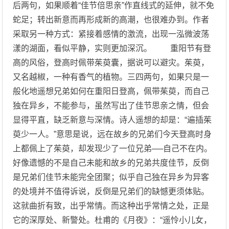
后两句，如果顺着“佳节倍思亲”作直线式的延伸，就不免
蛇足；转出新意而再形成新的高潮，也很难办到。作者
采取另一种方式：紧接着感情的激流，出现一泓微波荡
漾的湖面，看似平静，实则更加深沉。 重阳节有登
高的风俗，登高时佩带茱萸囊，据说可以避灾。茱萸，
又名越椒，一种有香气的植物。三四两句，如果只是一
般化地遥想兄弟如何在重阳日登高，佩带茱萸，而自己
独在异乡，不能参与，虽然写出了佳节思亲之情，但会
显得平直，缺乏新意与深情。诗人遥想的却是：“遍插茱
萸少一人。”意思是说，远在故乡的兄弟们今天登高时身
上都佩上了茱萸，却发现少了一位兄弟──自己不在内。
好像遗憾的不是自己未能和故乡的兄弟共度佳节，反倒
是兄弟们佳节未能完全团聚；似乎自己独在异乡为异客
的处境并不值得诉说，反倒是兄弟们的缺憾更须体贴。
这就曲折有致，出乎常情。而这种出乎常情之处，正是
它的深厚处、新警处。杜甫的《月夜》：“遥怜小儿女，