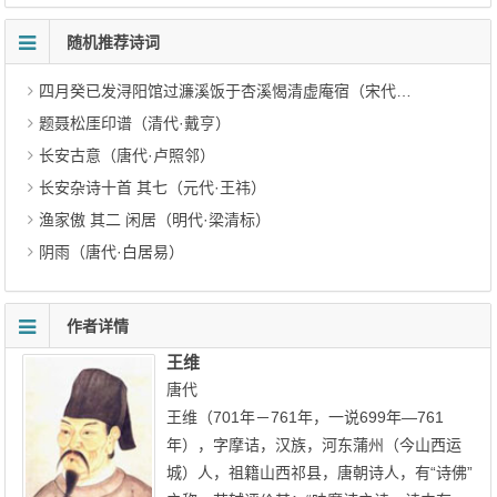
随机推荐诗词
四月癸已发浔阳馆过濂溪饭于杏溪愒清虚庵宿（宋代·魏了翁）
题聂松厓印谱（清代·戴亨）
长安古意（唐代·卢照邻）
长安杂诗十首 其七（元代·王祎）
渔家傲 其二 闲居（明代·梁清标）
阴雨（唐代·白居易）
作者详情
王维
唐代
王维（701年－761年，一说699年—761
年），字摩诘，汉族，河东蒲州（今山西运
城）人，祖籍山西祁县，唐朝诗人，有“诗佛”