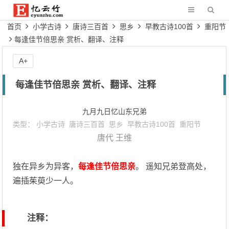
首页
小学古诗
唐诗三百首
思乡
早教古诗100首
重阳节
每逢佳节倍思亲 赏析、翻译、注释
A+
每逢佳节倍思亲 赏析、翻译、注释
九月九日忆山东兄弟
类型：
小学古诗
唐诗三百首
思乡
早教古诗100首
重阳节
唐代
王维
独在异乡为异客，
每逢佳节倍思亲
。 遥知兄弟登高处，
遍插茱萸少一人。
注释：